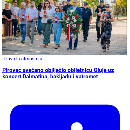
Uzavrela atmosfera
Pirovac svečano obilježio obljetnicu Oluje uz
koncert Dalmatina, bakljadu i vatromet