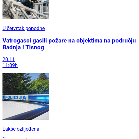
U četvrtak popodne
Vatrogasci gasili požare na objektima na području
Badnja i Tisnog
20.11
11:09h
Lakše ozlijeđena