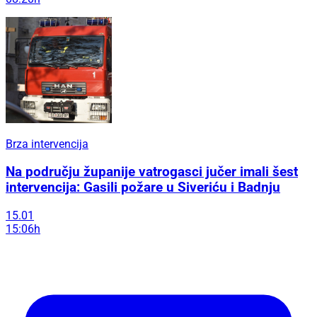
Brza intervencija
Na području županije vatrogasci jučer imali šest
intervencija: Gasili požare u Siveriću i Badnju
15.01
15:06h