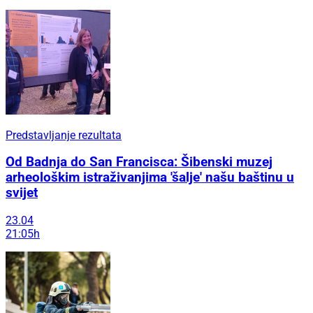
Predstavljanje rezultata
Od Badnja do San Francisca: Šibenski muzej
arheološkim istraživanjima 'šalje' našu baštinu u
svijet
23.04
21:05h