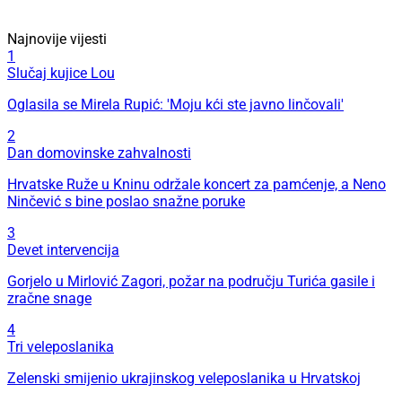
Najnovije vijesti
1
Slučaj kujice Lou
Oglasila se Mirela Rupić: 'Moju kći ste javno linčovali'
2
Dan domovinske zahvalnosti
Hrvatske Ruže u Kninu održale koncert za pamćenje, a Neno
Ninčević s bine poslao snažne poruke
3
Devet intervencija
Gorjelo u Mirlović Zagori, požar na području Turića gasile i
zračne snage
4
Tri veleposlanika
Zelenski smijenio ukrajinskog veleposlanika u Hrvatskoj