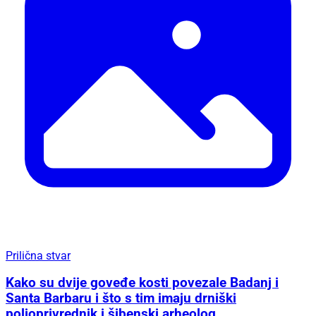
Prilična stvar
Kako su dvije goveđe kosti povezale Badanj i
Santa Barbaru i što s tim imaju drniški
poljoprivrednik i šibenski arheolog