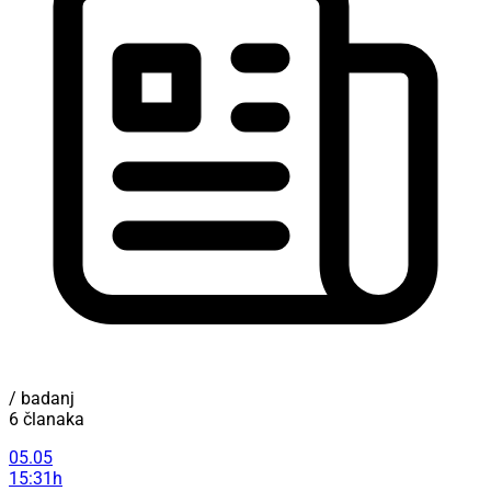
/ badanj
6 članaka
05.05
15:31h