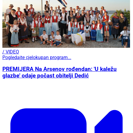
/ VIDEO
Pogledajte cjelokupan program...
PREMIJERA Na Arsenov rođendan: 'U kaležu
glazbe' odaje počast obitelji Dedić