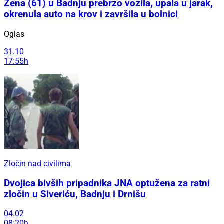
Žena (61) u Badnju prebrzo vozila, upala u jarak,
okrenula auto na krov i završila u bolnici
Oglas
31.10
17:55h
Zločin nad civilima
Dvojica bivših pripadnika JNA optužena za ratni
zločin u Siveriću, Badnju i Drnišu
04.02
08:20h