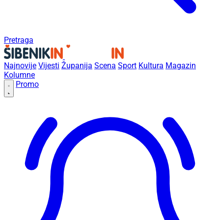
Pretraga
Najnovije
Vijesti
Županija
Scena
Sport
Kultura
Magazin
Kolumne
Promo