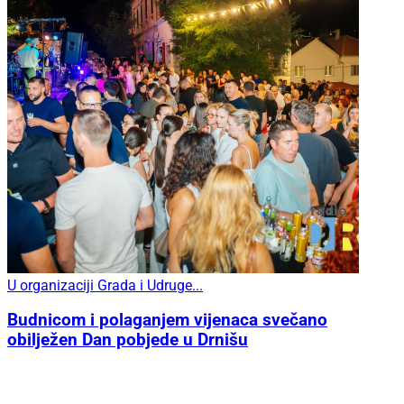
U organizaciji Grada i Udruge...
Budnicom i polaganjem vijenaca svečano
obilježen Dan pobjede u Drnišu