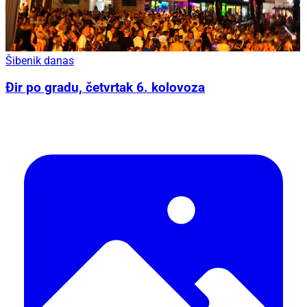
Šibenik danas
Đir po gradu, četvrtak 6. kolovoza