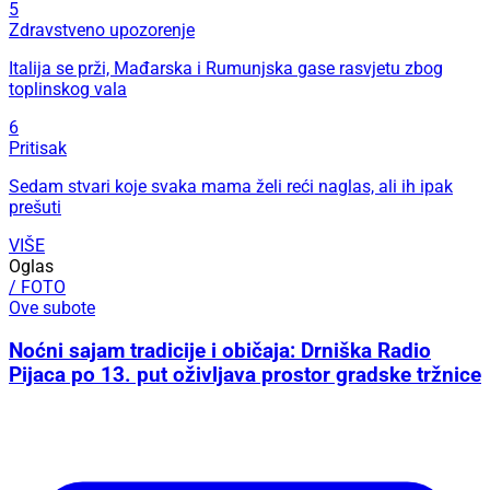
5
Zdravstveno upozorenje
Italija se prži, Mađarska i Rumunjska gase rasvjetu zbog
toplinskog vala
6
Pritisak
Sedam stvari koje svaka mama želi reći naglas, ali ih ipak
prešuti
VIŠE
Oglas
/ FOTO
Ove subote
Noćni sajam tradicije i običaja: Drniška Radio
Pijaca po 13. put oživljava prostor gradske tržnice