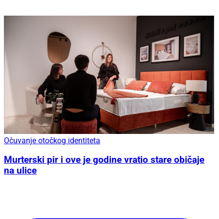
Očuvanje otočkog identiteta
Murterski pir i ove je godine vratio stare običaje
na ulice