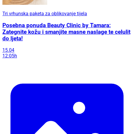
Tri vrhunska paketa za oblikovanje tijela
Posebna ponuda Beauty Clinic by Tamara:
Zategnite kožu i smanjite masne naslage te celulit
do ljeta!
15.04
12:05h