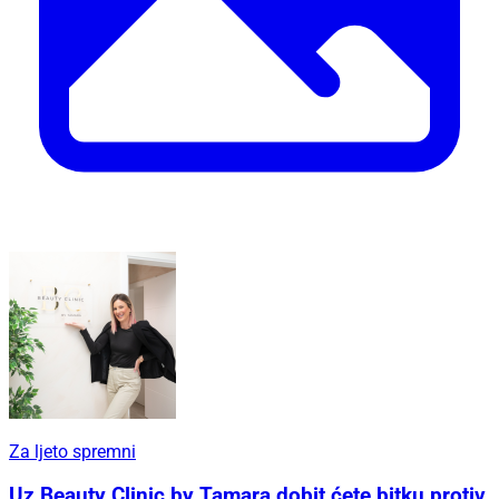
Za ljeto spremni
Uz Beauty Clinic by Tamara dobit ćete bitku protiv