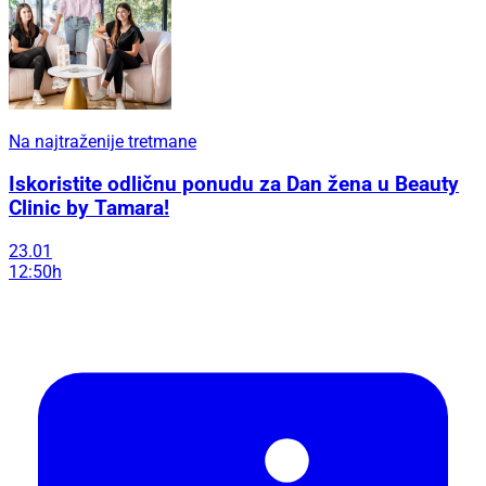
Na najtraženije tretmane
Iskoristite odličnu ponudu za Dan žena u Beauty
Clinic by Tamara!
23.01
12:50h