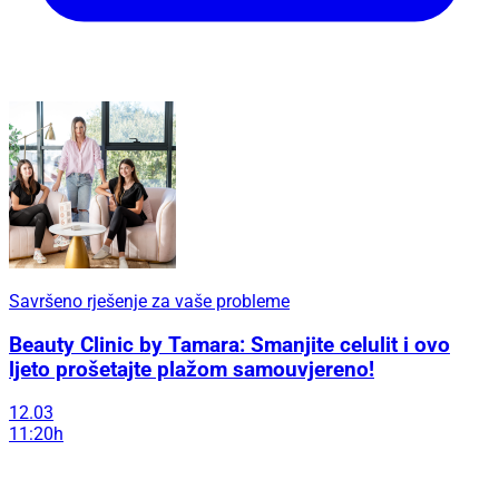
Savršeno rješenje za vaše probleme
Beauty Clinic by Tamara: Smanjite celulit i ovo
ljeto prošetajte plažom samouvjereno!
12.03
11:20h