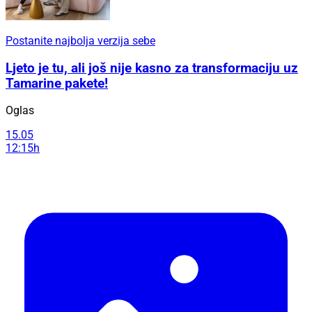
Postanite najbolja verzija sebe
Ljeto je tu, ali još nije kasno za transformaciju uz
Tamarine pakete!
Oglas
15.05
12:15h