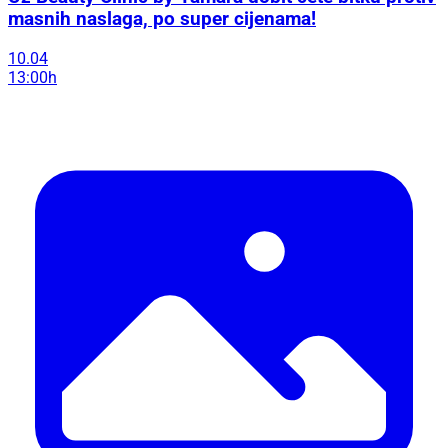
masnih naslaga, po super cijenama!
10.04
13:00h