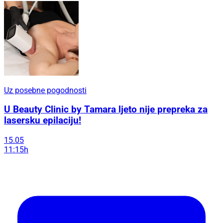
Uz posebne pogodnosti
U Beauty Clinic by Tamara ljeto nije prepreka za
lasersku epilaciju!
15.05
11:15h