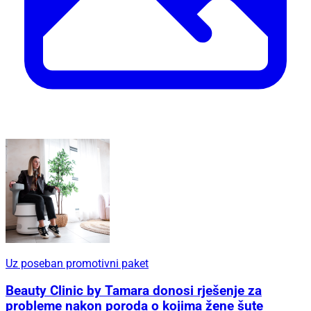
Uz poseban promotivni paket
Beauty Clinic by Tamara donosi rješenje za
probleme nakon poroda o kojima žene šute