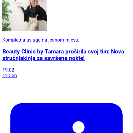
Kompletna usluga na jednom mjestu
Beauty Clinic by Tamara proširila svoj tim: Nova
stručnjakinja za savršene nokte!
19.02
12:55h