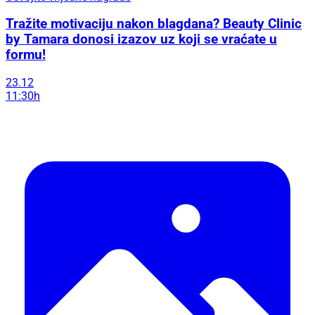
Tražite motivaciju nakon blagdana? Beauty Clinic
by Tamara donosi izazov uz koji se vraćate u
formu!
23.12
11:30h