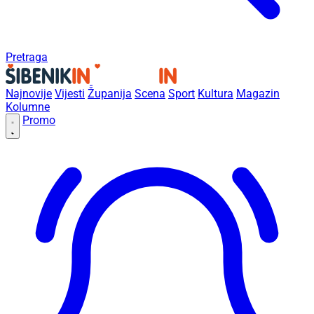
Pretraga
Najnovije
Vijesti
Županija
Scena
Sport
Kultura
Magazin
Kolumne
Promo