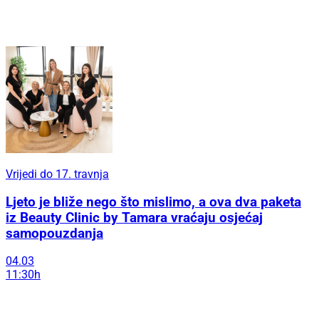
Vrijedi do 17. travnja
Ljeto je bliže nego što mislimo, a ova dva paketa
iz Beauty Clinic by Tamara vraćaju osjećaj
samopouzdanja
04.03
11:30h