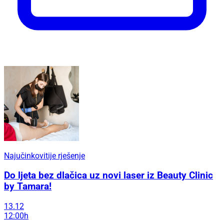
Najučinkovitije rješenje
Do ljeta bez dlačica uz novi laser iz Beauty Clinic
by Tamara!
13.12
12:00h