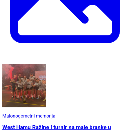
Malonogometni memorijal
West Hamu Ražine i turnir na male branke u