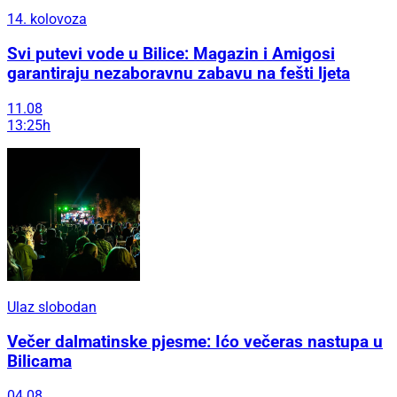
14. kolovoza
Svi putevi vode u Bilice: Magazin i Amigosi
garantiraju nezaboravnu zabavu na fešti ljeta
11.08
13:25h
Ulaz slobodan
Večer dalmatinske pjesme: Ićo večeras nastupa u
Bilicama
04.08