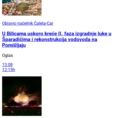
Objavio načelnik Ćaleta-Car
U Bilicama uskoro kreće II. faza izgradnje luke u
Šparadićima i rekonstrukcija vodovoda na
Pomišljaju
Oglas
13.08
12:15h