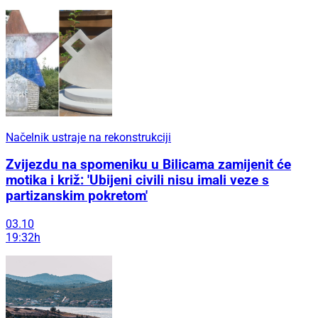
Načelnik ustraje na rekonstrukciji
Zvijezdu na spomeniku u Bilicama zamijenit će
motika i križ: 'Ubijeni civili nisu imali veze s
partizanskim pokretom'
03.10
19:32h