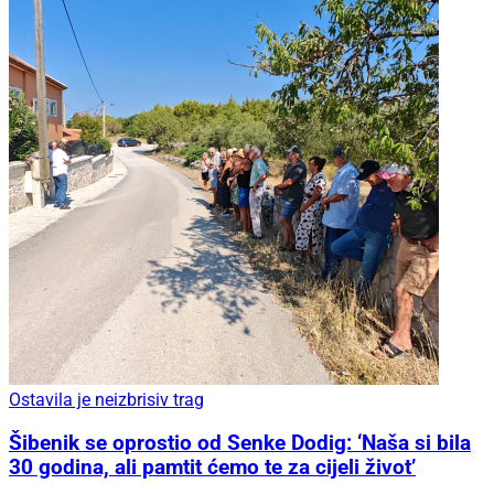
Ostavila je neizbrisiv trag
Šibenik se oprostio od Senke Dodig: ‘Naša si bila
30 godina, ali pamtit ćemo te za cijeli život’