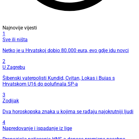
Najnovije vijesti
1
Sve ili ništa
Netko je u Hrvatskoj dobio 80.000 eura, evo gdje idu novci
2
U Zagrebu
Šibenski vaterpolisti Kundid, Cvitan, Lokas i Bujas s
Hrvatskom U16 do polufinala SP-a
3
Zodijak
Dva horoskopska znaka u kojima se rađaju najokrutniji ljudi
4
Napredovanje i ispadanje iz lige