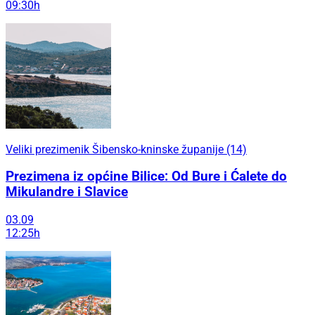
09:30h
Veliki prezimenik Šibensko-kninske županije (14)
Prezimena iz općine Bilice: Od Bure i Ćalete do
Mikulandre i Slavice
03.09
12:25h