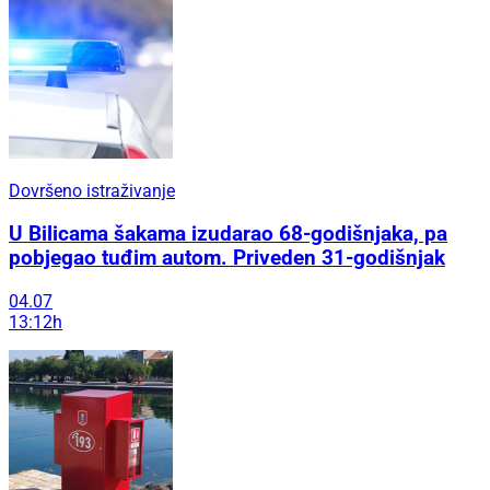
Dovršeno istraživanje
U Bilicama šakama izudarao 68-godišnjaka, pa
pobjegao tuđim autom. Priveden 31-godišnjak
04.07
13:12h