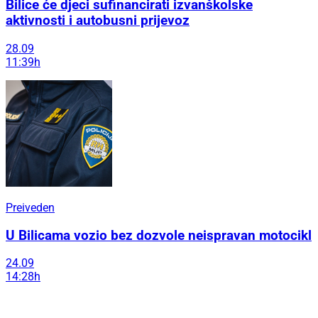
Bilice će djeci sufinancirati izvanškolske
aktivnosti i autobusni prijevoz
28.09
11:39h
Preiveden
U Bilicama vozio bez dozvole neispravan motocikl
24.09
14:28h