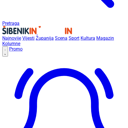
Pretraga
Najnovije
Vijesti
Županija
Scena
Sport
Kultura
Magazin
Kolumne
Promo