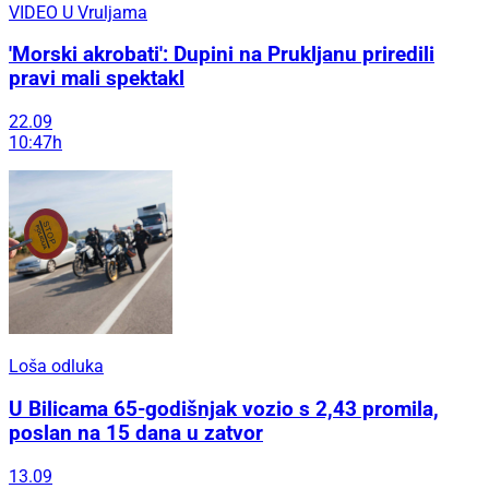
VIDEO U Vruljama
'Morski akrobati': Dupini na Prukljanu priredili
pravi mali spektakl
22.09
10:47h
Loša odluka
U Bilicama 65-godišnjak vozio s 2,43 promila,
poslan na 15 dana u zatvor
13.09