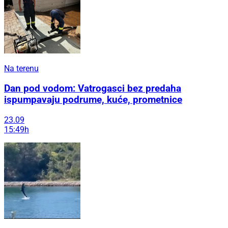
Na terenu
Dan pod vodom: Vatrogasci bez predaha
ispumpavaju podrume, kuće, prometnice
23.09
15:49h