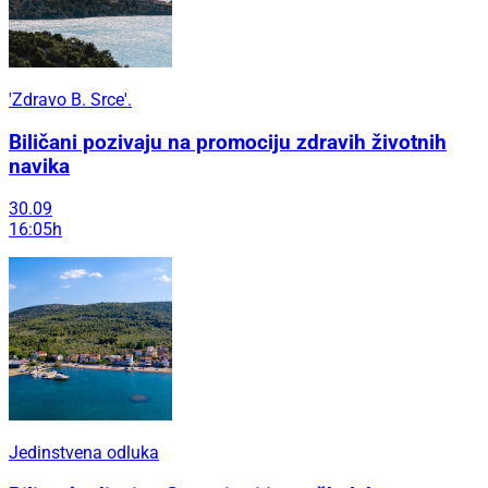
'Zdravo B. Srce'.
Biličani pozivaju na promociju zdravih životnih
navika
30.09
16:05h
Jedinstvena odluka