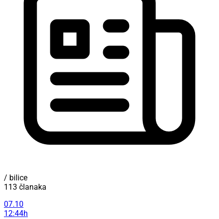
/ bilice
113 članaka
07.10
12:44h