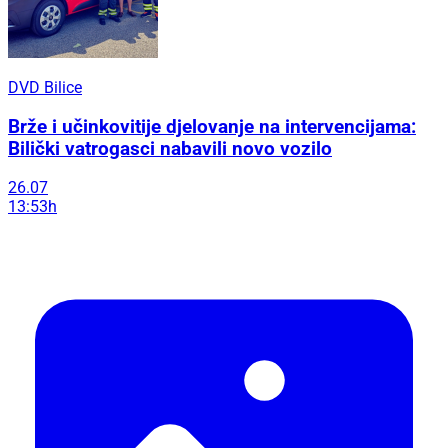
DVD Bilice
Brže i učinkovitije djelovanje na intervencijama:
Bilički vatrogasci nabavili novo vozilo
26.07
13:53h