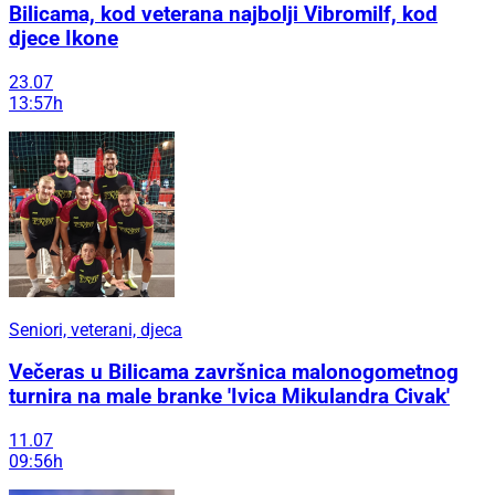
Bilicama, kod veterana najbolji Vibromilf, kod
djece Ikone
23.07
13:57h
Seniori, veterani, djeca
Večeras u Bilicama završnica malonogometnog
turnira na male branke 'Ivica Mikulandra Civak'
11.07
09:56h