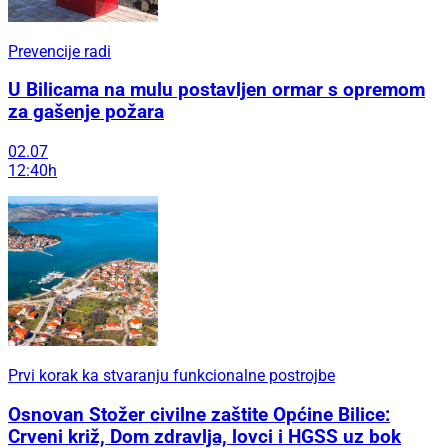
Prevencije radi
U Bilicama na mulu postavljen ormar s opremom
za gašenje požara
02.07
12:40h
Prvi korak ka stvaranju funkcionalne postrojbe
Osnovan Stožer civilne zaštite Općine Bilice:
Crveni križ, Dom zdravlja, lovci i HGSS uz bok