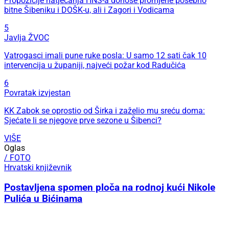
Propozicije natjecanja HNS-a donose promjene posebno
bitne Šibeniku i DOŠK-u, ali i Zagori i Vodicama
5
Javlja ŽVOC
Vatrogasci imali pune ruke posla: U samo 12 sati čak 10
intervencija u županiji, najveći požar kod Radučića
6
Povratak izvjestan
KK Zabok se oprostio od Širka i zaželio mu sreću doma:
Sjećate li se njegove prve sezone u Šibenci?
VIŠE
Oglas
/ FOTO
Hrvatski književnik
Postavljena spomen ploča na rodnoj kući Nikole
Pulića u Bićinama