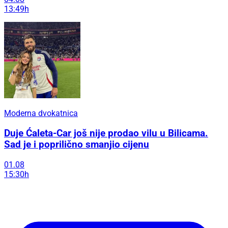
13:49h
Moderna dvokatnica
Duje Ćaleta-Car još nije prodao vilu u Bilicama.
Sad je i poprilično smanjio cijenu
01.08
15:30h