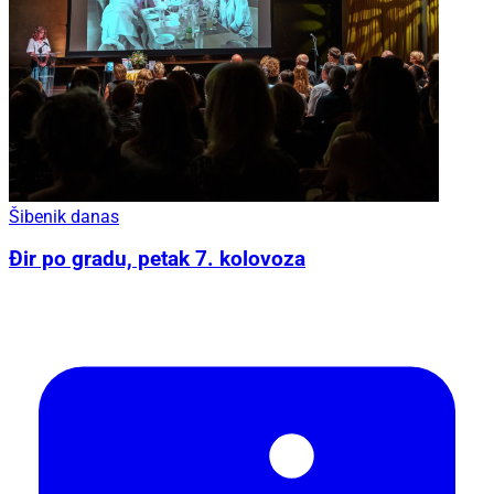
Šibenik danas
Đir po gradu, petak 7. kolovoza