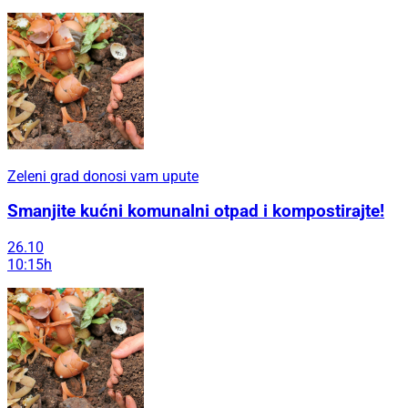
Zeleni grad donosi vam upute
Smanjite kućni komunalni otpad i kompostirajte!
26.10
10:15h