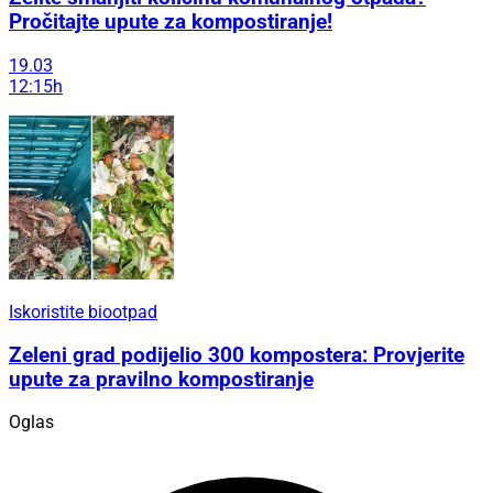
Pročitajte upute za kompostiranje!
19.03
12:15h
Iskoristite biootpad
Zeleni grad podijelio 300 kompostera: Provjerite
upute za pravilno kompostiranje
Oglas