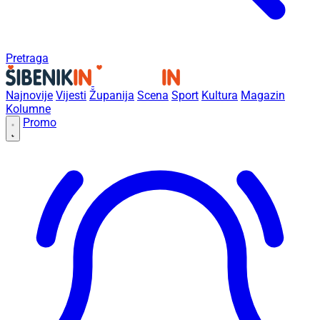
Pretraga
Najnovije
Vijesti
Županija
Scena
Sport
Kultura
Magazin
Kolumne
Promo