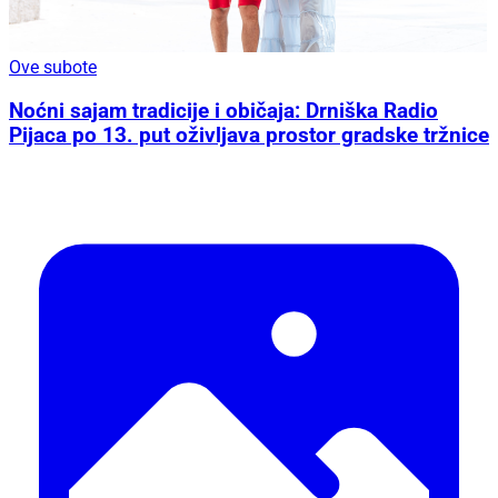
Ove subote
Noćni sajam tradicije i običaja: Drniška Radio
Pijaca po 13. put oživljava prostor gradske tržnice