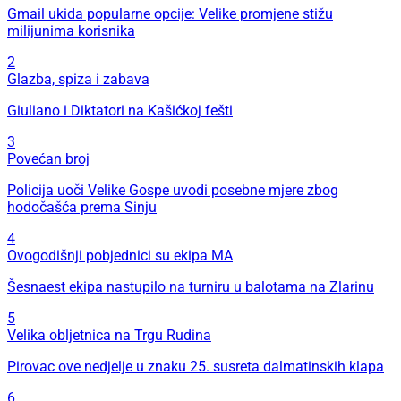
Gmail ukida popularne opcije: Velike promjene stižu
milijunima korisnika
2
Glazba, spiza i zabava
Giuliano i Diktatori na Kašićkoj fešti
3
Povećan broj
Policija uoči Velike Gospe uvodi posebne mjere zbog
hodočašća prema Sinju
4
Ovogodišnji pobjednici su ekipa MA
Šesnaest ekipa nastupilo na turniru u balotama na Zlarinu
5
Velika obljetnica na Trgu Rudina
Pirovac ove nedjelje u znaku 25. susreta dalmatinskih klapa
6