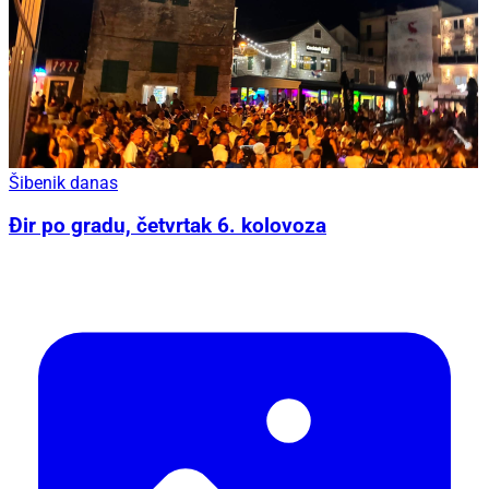
Šibenik danas
Đir po gradu, četvrtak 6. kolovoza