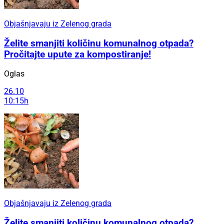
Objašnjavaju iz Zelenog grada
Želite smanjiti količinu komunalnog otpada?
Pročitajte upute za kompostiranje!
Oglas
26.10
10:15h
Objašnjavaju iz Zelenog grada
Želite smanjiti količinu komunalnog otpada?