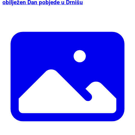
obilježen Dan pobjede u Drnišu