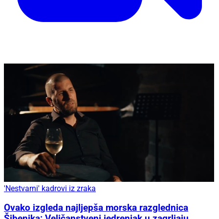
'Nestvarni' kadrovi iz zraka
Ovako izgleda najljepša morska razglednica
Šibenika: Veličanstveni jedrenjak u zagrljaju