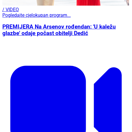
/ VIDEO
Pogledajte cjelokupan program...
PREMIJERA Na Arsenov rođendan: 'U kaležu
glazbe' odaje počast obitelji Dedić