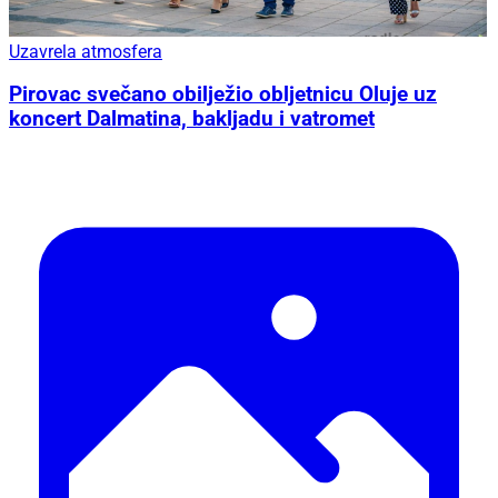
Uzavrela atmosfera
Pirovac svečano obilježio obljetnicu Oluje uz
koncert Dalmatina, bakljadu i vatromet