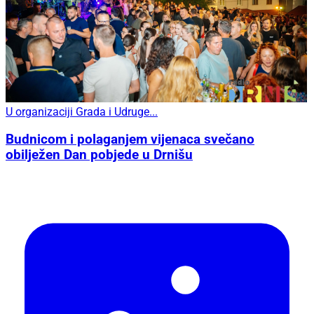
U organizaciji Grada i Udruge...
Budnicom i polaganjem vijenaca svečano
obilježen Dan pobjede u Drnišu