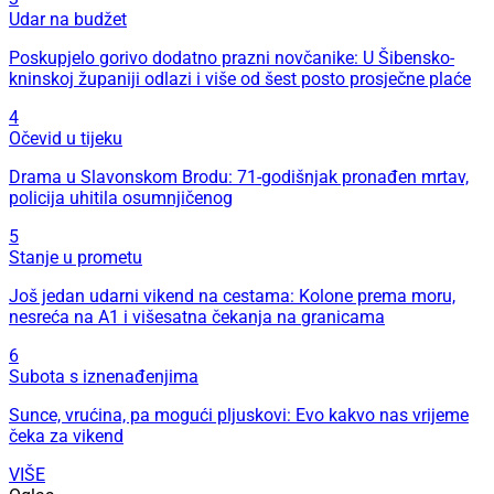
Udar na budžet
Poskupjelo gorivo dodatno prazni novčanike: U Šibensko-
kninskoj županiji odlazi i više od šest posto prosječne plaće
4
Očevid u tijeku
Drama u Slavonskom Brodu: 71-godišnjak pronađen mrtav,
policija uhitila osumnjičenog
5
Stanje u prometu
Još jedan udarni vikend na cestama: Kolone prema moru,
nesreća na A1 i višesatna čekanja na granicama
6
Subota s iznenađenjima
Sunce, vrućina, pa mogući pljuskovi: Evo kakvo nas vrijeme
čeka za vikend
VIŠE