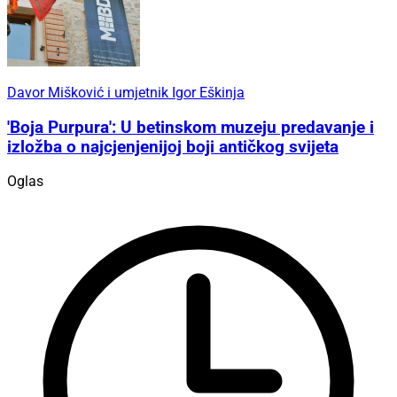
Davor Mišković i umjetnik Igor Eškinja
'Boja Purpura': U betinskom muzeju predavanje i
izložba o najcjenjenijoj boji antičkog svijeta
Oglas