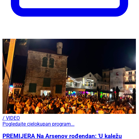
/ VIDEO
Pogledajte cjelokupan program...
PREMIJERA Na Arsenov rođendan: 'U kaležu