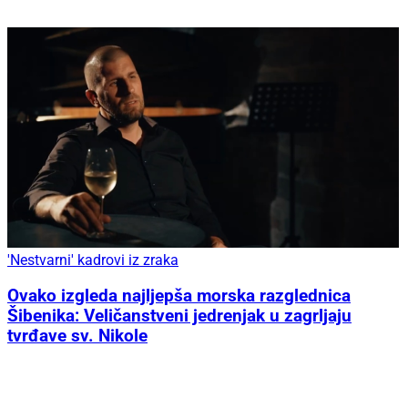
'Nestvarni' kadrovi iz zraka
Ovako izgleda najljepša morska razglednica
Šibenika: Veličanstveni jedrenjak u zagrljaju
tvrđave sv. Nikole