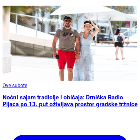
Ove subote
Noćni sajam tradicije i običaja: Drniška Radio
Pijaca po 13. put oživljava prostor gradske tržnice