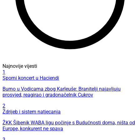
Najnovije vijesti
1
Sporni koncert u Haciendi
Burno u Vodicama zbog Karleuše: Branitelji najavljuju
prosvjed, reagirao i gradonačelnik Cukrov
2
Ždrijeb i sistem natjecanja
ŽKK Šibenik WABA ligu počinje s Budućnosti doma, ništa od
Europe, konkurent ne spava
3