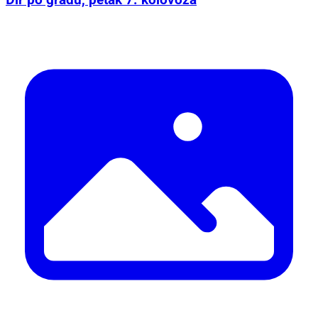
Đir po gradu, petak 7. kolovoza