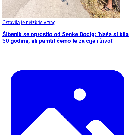
Ostavila je neizbrisiv trag
Šibenik se oprostio od Senke Dodig: ‘Naša si bila
30 godina, ali pamtit ćemo te za cijeli život’