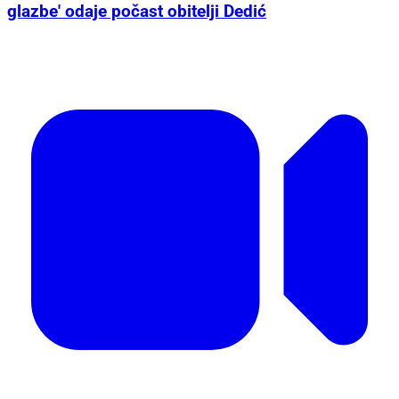
glazbe' odaje počast obitelji Dedić