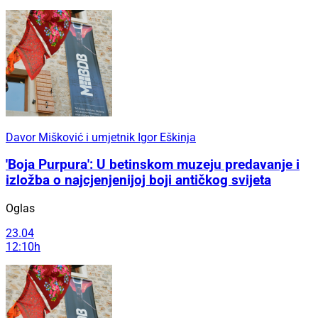
Davor Mišković i umjetnik Igor Eškinja
'Boja Purpura': U betinskom muzeju predavanje i
izložba o najcjenjenijoj boji antičkog svijeta
Oglas
23.04
12:10h