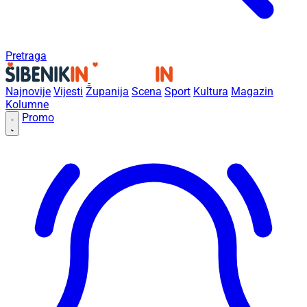
Pretraga
Najnovije
Vijesti
Županija
Scena
Sport
Kultura
Magazin
Kolumne
Promo