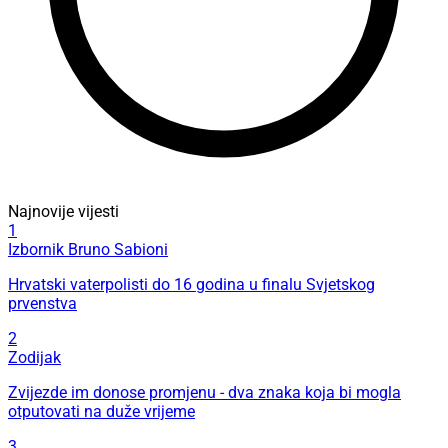
Najnovije vijesti
1
Izbornik Bruno Sabioni
Hrvatski vaterpolisti do 16 godina u finalu Svjetskog
prvenstva
2
Zodijak
Zvijezde im donose promjenu - dva znaka koja bi mogla
otputovati na duže vrijeme
3