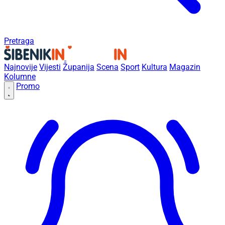
Pretraga
Najnovije
Vijesti
Županija
Scena
Sport
Kultura
Magazin
Kolumne
Promo