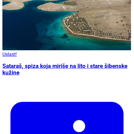
Uslast!
Sataraš, spiza koja miriše na lito i stare šibenske
kužine