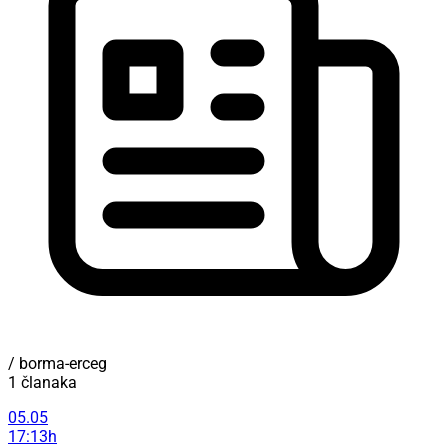
/ borma-erceg
1 članaka
05.05
17:13h