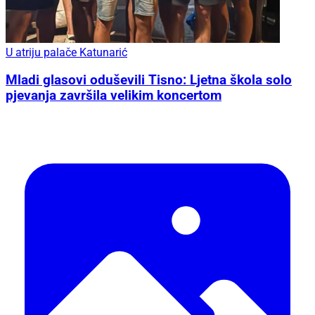
U atriju palače Katunarić
Mladi glasovi oduševili Tisno: Ljetna škola solo
pjevanja završila velikim koncertom