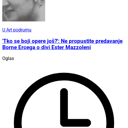
U Art podrumu
'Tko se boji opere još?': Ne propustite predavanje
Borne Ercega o divi Ester Mazzoleni
Oglas