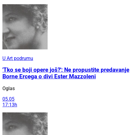
U Art podrumu
'Tko se boji opere još?': Ne propustite predavanje
Borne Ercega o divi Ester Mazzoleni
Oglas
05.05
17:13h