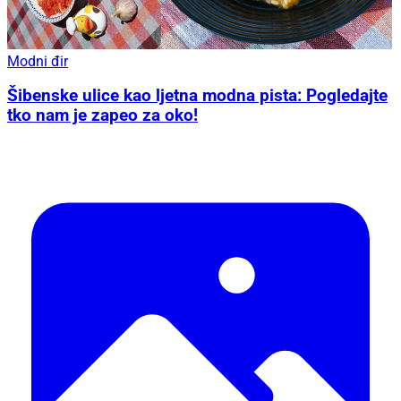
Modni đir
Šibenske ulice kao ljetna modna pista: Pogledajte
tko nam je zapeo za oko!