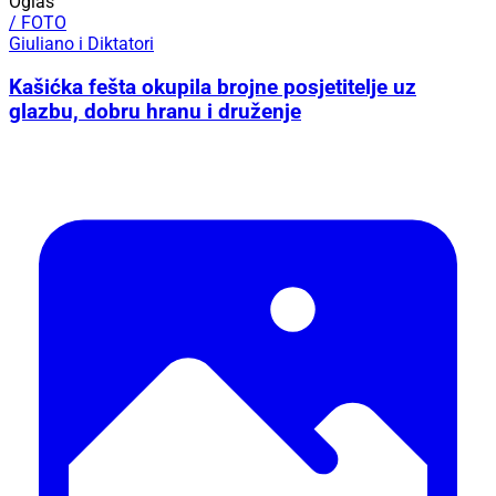
Oglas
/ FOTO
Giuliano i Diktatori
Kašićka fešta okupila brojne posjetitelje uz
glazbu, dobru hranu i druženje