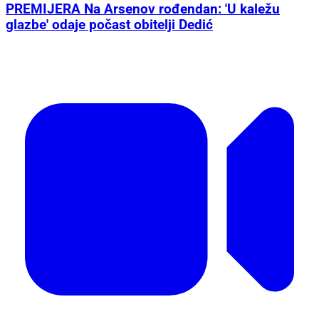
PREMIJERA Na Arsenov rođendan: 'U kaležu
glazbe' odaje počast obitelji Dedić