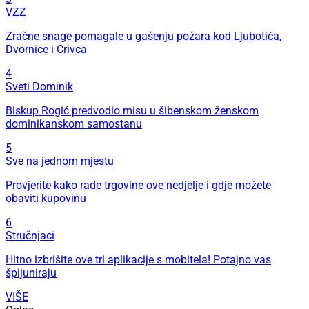
VZZ
Zračne snage pomagale u gašenju požara kod Ljubotića,
Dvornice i Crivca
4
Sveti Dominik
Biskup Rogić predvodio misu u šibenskom ženskom
dominikanskom samostanu
5
Sve na jednom mjestu
Provjerite kako rade trgovine ove nedjelje i gdje možete
obaviti kupovinu
6
Stručnjaci
Hitno izbrišite ove tri aplikacije s mobitela! Potajno vas
špijuniraju
VIŠE