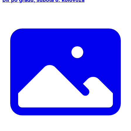
Đir po gradu, subota 8. kolovoza