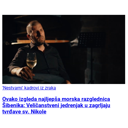
'Nestvarni' kadrovi iz zraka
Ovako izgleda najljepša morska razglednica
Šibenika: Veličanstveni jedrenjak u zagrljaju
tvrđave sv. Nikole