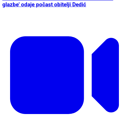
glazbe' odaje počast obitelji Dedić