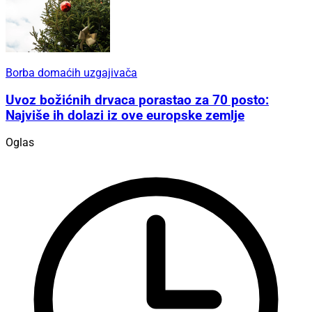
Borba domaćih uzgajivača
Uvoz božićnih drvaca porastao za 70 posto:
Najviše ih dolazi iz ove europske zemlje
Oglas