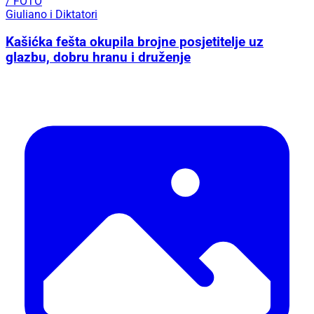
/ FOTO
Giuliano i Diktatori
Kašićka fešta okupila brojne posjetitelje uz
glazbu, dobru hranu i druženje