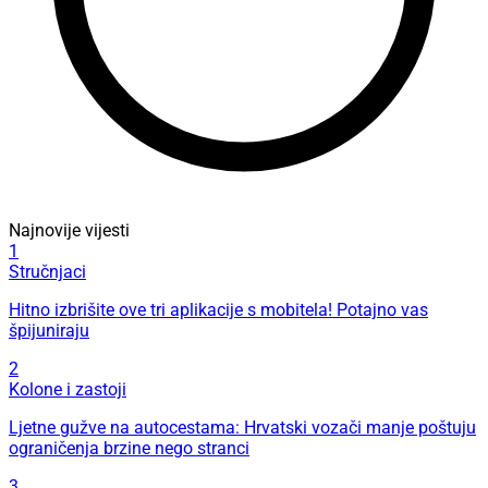
Najnovije vijesti
1
Stručnjaci
Hitno izbrišite ove tri aplikacije s mobitela! Potajno vas
špijuniraju
2
Kolone i zastoji
Ljetne gužve na autocestama: Hrvatski vozači manje poštuju
ograničenja brzine nego stranci
3