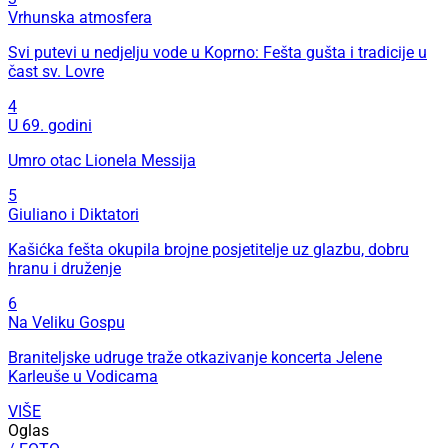
Vrhunska atmosfera
Svi putevi u nedjelju vode u Koprno: Fešta gušta i tradicije u
čast sv. Lovre
4
U 69. godini
Umro otac Lionela Messija
5
Giuliano i Diktatori
Kašićka fešta okupila brojne posjetitelje uz glazbu, dobru
hranu i druženje
6
Na Veliku Gospu
Braniteljske udruge traže otkazivanje koncerta Jelene
Karleuše u Vodicama
VIŠE
Oglas