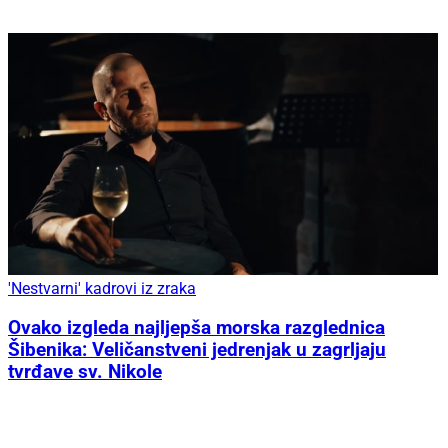
'Nestvarni' kadrovi iz zraka
Ovako izgleda najljepša morska razglednica
Šibenika: Veličanstveni jedrenjak u zagrljaju
tvrđave sv. Nikole