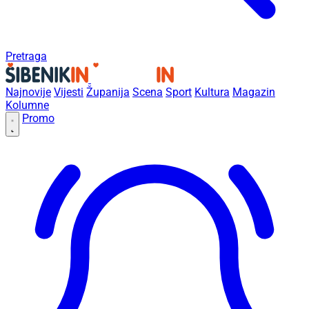
Pretraga
Najnovije
Vijesti
Županija
Scena
Sport
Kultura
Magazin
Kolumne
Promo