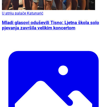
U atriju palače Katunarić
Mladi glasovi oduševili Tisno: Ljetna škola solo
pjevanja završila velikim koncertom