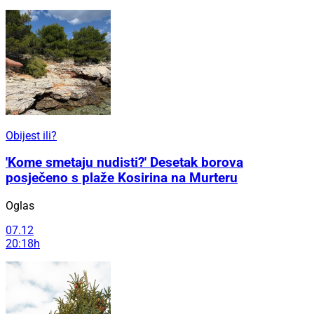
Obijest ili?
'Kome smetaju nudisti?' Desetak borova
posječeno s plaže Kosirina na Murteru
Oglas
07.12
20:18h