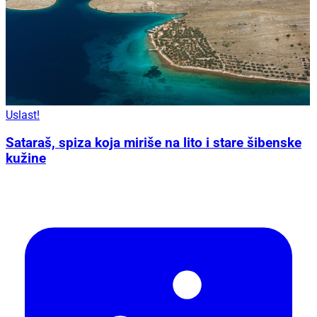
Uslast!
Sataraš, spiza koja miriše na lito i stare šibenske
kužine