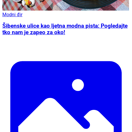
Modni đir
Šibenske ulice kao ljetna modna pista: Pogledajte
tko nam je zapeo za oko!