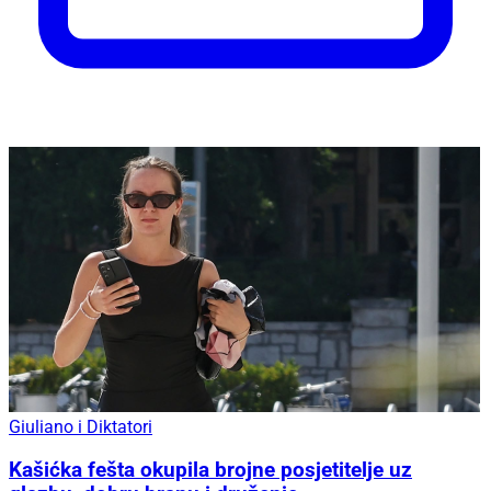
Giuliano i Diktatori
Kašićka fešta okupila brojne posjetitelje uz