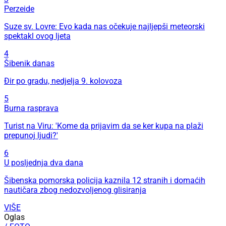
Perzeide
Suze sv. Lovre: Evo kada nas očekuje najljepši meteorski
spektakl ovog ljeta
4
Šibenik danas
Đir po gradu, nedjelja 9. kolovoza
5
Burna rasprava
Turist na Viru: 'Kome da prijavim da se ker kupa na plaži
prepunoj ljudi?'
6
U posljednja dva dana
Šibenska pomorska policija kaznila 12 stranih i domaćih
nautičara zbog nedozvoljenog glisiranja
VIŠE
Oglas