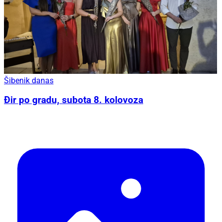
Šibenik danas
Đir po gradu, subota 8. kolovoza