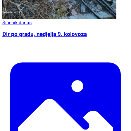
Šibenik danas
Đir po gradu, nedjelja 9. kolovoza