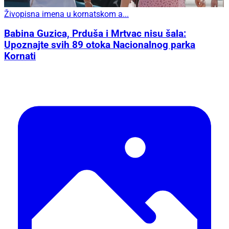
Živopisna imena u kornatskom a...
Babina Guzica, Prduša i Mrtvac nisu šala:
Upoznajte svih 89 otoka Nacionalnog parka
Kornati