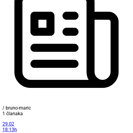
/ bruno-maric
1 članaka
29.02
18:13h