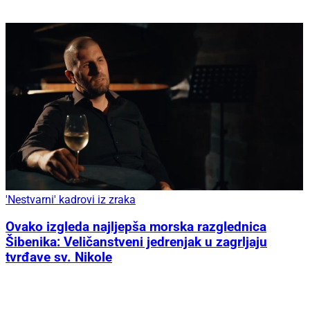
'Nestvarni' kadrovi iz zraka
Ovako izgleda najljepša morska razglednica
Šibenika: Veličanstveni jedrenjak u zagrljaju
tvrđave sv. Nikole