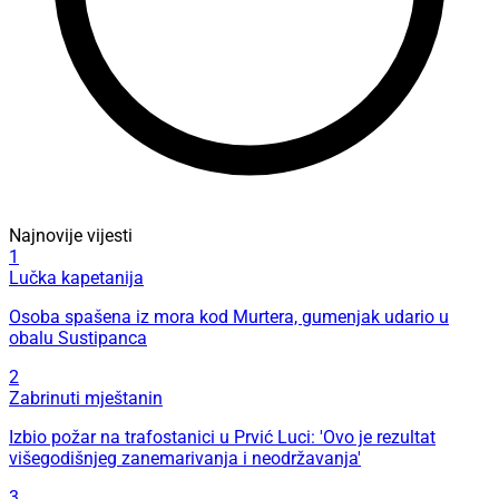
Najnovije vijesti
1
Lučka kapetanija
Osoba spašena iz mora kod Murtera, gumenjak udario u
obalu Sustipanca
2
Zabrinuti mještanin
Izbio požar na trafostanici u Prvić Luci: 'Ovo je rezultat
višegodišnjeg zanemarivanja i neodržavanja'
3