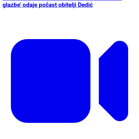
glazbe' odaje počast obitelji Dedić