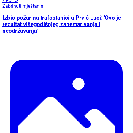
/ FOTO
Zabrinuti mještanin
Izbio požar na trafostanici u Prvić Luci: 'Ovo je
rezultat višegodišnjeg zanemarivanja i
neodržavanja'