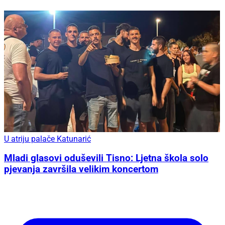
U atriju palače Katunarić
Mladi glasovi oduševili Tisno: Ljetna škola solo
pjevanja završila velikim koncertom