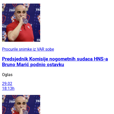
Procurile snimke iz VAR sobe
Predsjednik Komisije nogometnih sudaca HNS-a
Bruno Marić podnio ostavku
Oglas
29.02
18:13h