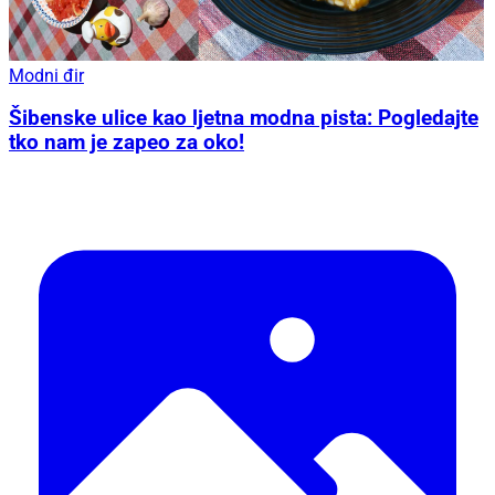
Modni đir
Šibenske ulice kao ljetna modna pista: Pogledajte
tko nam je zapeo za oko!