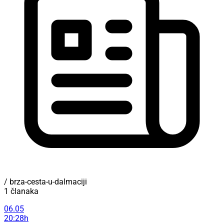
/ brza-cesta-u-dalmaciji
1 članaka
06.05
20:28h