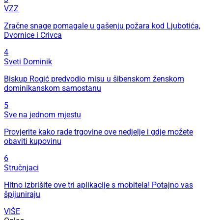
VZZ
Zračne snage pomagale u gašenju požara kod Ljubotića,
Dvornice i Crivca
4
Sveti Dominik
Biskup Rogić predvodio misu u šibenskom ženskom
dominikanskom samostanu
5
Sve na jednom mjestu
Provjerite kako rade trgovine ove nedjelje i gdje možete
obaviti kupovinu
6
Stručnjaci
Hitno izbrišite ove tri aplikacije s mobitela! Potajno vas
špijuniraju
VIŠE