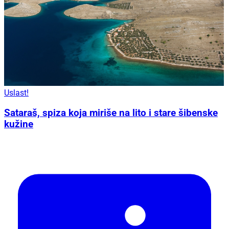
Uslast!
Sataraš, spiza koja miriše na lito i stare šibenske
kužine