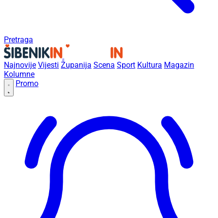
Pretraga
Najnovije
Vijesti
Županija
Scena
Sport
Kultura
Magazin
Kolumne
Promo