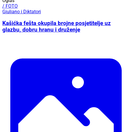
Oglas
/ FOTO
Giuliano i Diktatori
Kašićka fešta okupila brojne posjetitelje uz
glazbu, dobru hranu i druženje