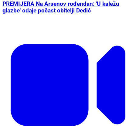
PREMIJERA Na Arsenov rođendan: 'U kaležu
glazbe' odaje počast obitelji Dedić