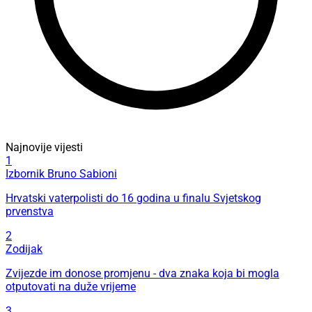
Najnovije vijesti
1
Izbornik Bruno Sabioni
Hrvatski vaterpolisti do 16 godina u finalu Svjetskog
prvenstva
2
Zodijak
Zvijezde im donose promjenu - dva znaka koja bi mogla
otputovati na duže vrijeme
3