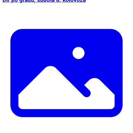
Đir po gradu, subota 8. kolovoza