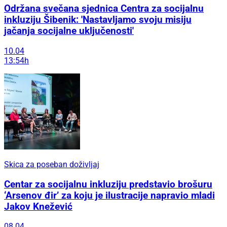
Održana svečana sjednica Centra za socijalnu
inkluziju Šibenik: 'Nastavljamo svoju misiju
jačanja socijalne uključenosti'
10.04
13:54h
Skica za poseban doživljaj
Centar za socijalnu inkluziju predstavio brošuru
‘Arsenov đir’ za koju je ilustracije napravio mladi
Jakov Knežević
08.04