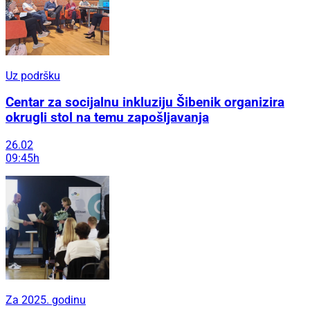
Uz podršku
Centar za socijalnu inkluziju Šibenik organizira
okrugli stol na temu zapošljavanja
26.02
09:45h
Za 2025. godinu