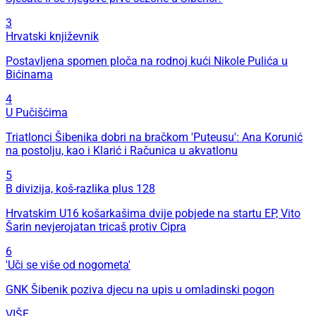
3
Hrvatski književnik
Postavljena spomen ploča na rodnoj kući Nikole Pulića u
Bićinama
4
U Pučišćima
Triatlonci Šibenika dobri na bračkom 'Puteusu': Ana Korunić
na postolju, kao i Klarić i Računica u akvatlonu
5
B divizija, koš-razlika plus 128
Hrvatskim U16 košarkašima dvije pobjede na startu EP, Vito
Šarin nevjerojatan tricaš protiv Cipra
6
'Uči se više od nogometa'
GNK Šibenik poziva djecu na upis u omladinski pogon
VIŠE