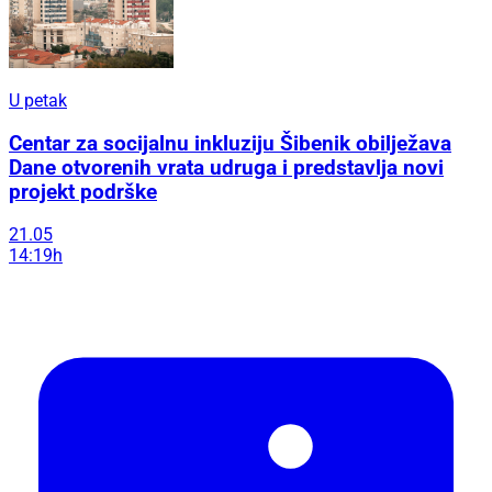
U petak
Centar za socijalnu inkluziju Šibenik obilježava
Dane otvorenih vrata udruga i predstavlja novi
projekt podrške
21.05
14:19h