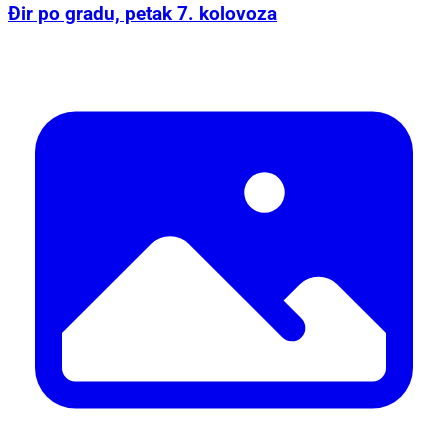
Đir po gradu, petak 7. kolovoza