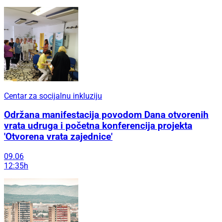
Centar za socijalnu inkluziju
Održana manifestacija povodom Dana otvorenih
vrata udruga i početna konferencija projekta
'Otvorena vrata zajednice'
09.06
12:35h