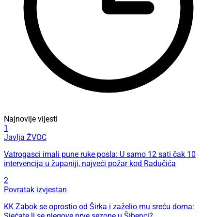
Najnovije vijesti
1
Javlja ŽVOC
Vatrogasci imali pune ruke posla: U samo 12 sati čak 10
intervencija u županiji, najveći požar kod Radučića
2
Povratak izvjestan
KK Zabok se oprostio od Širka i zaželio mu sreću doma:
Sjećate li se njegove prve sezone u Šibenci?