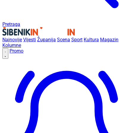
Pretraga
Najnovije
Vijesti
Županija
Scena
Sport
Kultura
Magazin
Kolumne
Promo