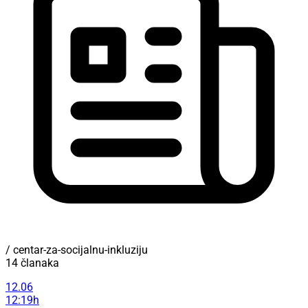
/ centar-za-socijalnu-inkluziju
14 članaka
12.06
12:19h