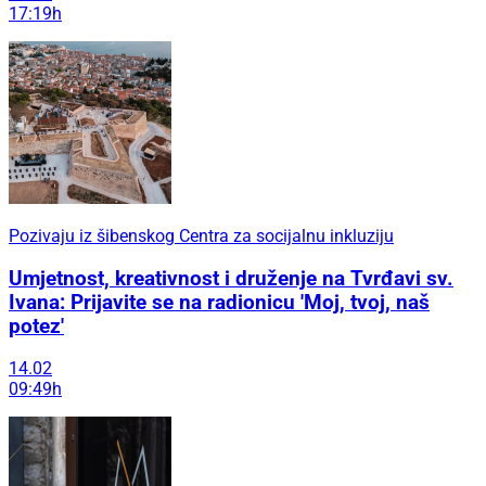
17:19h
Pozivaju iz šibenskog Centra za socijalnu inkluziju
Umjetnost, kreativnost i druženje na Tvrđavi sv.
Ivana: Prijavite se na radionicu 'Moj, tvoj, naš
potez'
14.02
09:49h