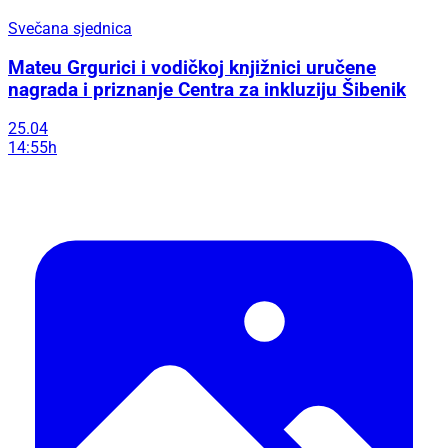
Svečana sjednica
Mateu Grgurici i vodičkoj knjižnici uručene
nagrada i priznanje Centra za inkluziju Šibenik
25.04
14:55h