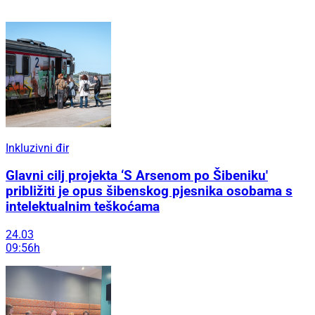
Inkluzivni đir
Glavni cilj projekta ‘S Arsenom po Šibeniku'
približiti je opus šibenskog pjesnika osobama s
intelektualnim teškoćama
24.03
09:56h