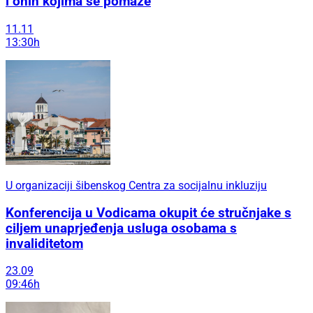
i onih kojima se pomaže
11.11
13:30h
U organizaciji šibenskog Centra za socijalnu inkluziju
Konferencija u Vodicama okupit će stručnjake s
ciljem unaprjeđenja usluga osobama s
invaliditetom
23.09
09:46h