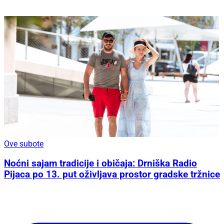
Ove subote
Noćni sajam tradicije i običaja: Drniška Radio
Pijaca po 13. put oživljava prostor gradske tržnice