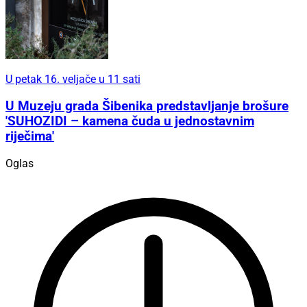
U petak 16. veljače u 11 sati
U Muzeju grada Šibenika predstavljanje brošure
'SUHOZIDI – kamena čuda u jednostavnim
riječima'
Oglas