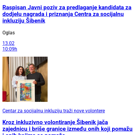
Raspisan Javni poziv za predlaganje kandidata za
dodjelu nagrada i priznanja Centra za socijalnu
inkluziju Šibenik
Oglas
13.02
10:09h
Centar za socijalnu inkluziju traži nove volontere
Kroz inkluzivno volontiranje Šibenik jača
zajednicu i briše granice između onih koji pomažu