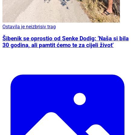
Ostavila je neizbrisiv trag
Šibenik se oprostio od Senke Dodig: ‘Naša si bila
30 godina, ali pamtit ćemo te za cijeli život’