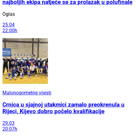
najboljih ekipa natječe se za prolazak u polufinale
Oglas
25.04
22:00h
Malonogometne vijesti
Crnica u sjajnoj utakmici zamalo preokrenula u
Rijeci, Kijevo dobro počelo kvalifikacije
29.03
20:07h