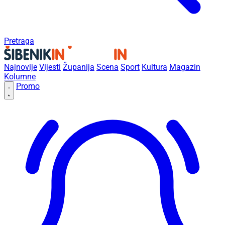
Pretraga
Najnovije
Vijesti
Županija
Scena
Sport
Kultura
Magazin
Kolumne
Promo