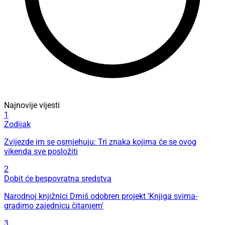
Najnovije vijesti
1
Zodijak
Zvijezde im se osmjehuju: Tri znaka kojima će se ovog
vikenda sve posložiti
2
Dobit će bespovratna sredstva
Narodnoj knjižnici Drniš odobren projekt 'Knjiga svima-
gradimo zajednicu čitanjem'
3