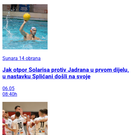
Sunara 14 obrana
Jak otpor Solarisa protiv Jadrana u prvom dijelu,
u nastavku Splićani došli na svoje
06.05
08:40h