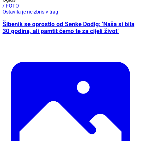
/ FOTO
Ostavila je neizbrisiv trag
Šibenik se oprostio od Senke Dodig: ‘Naša si bila
30 godina, ali pamtit ćemo te za cijeli život’