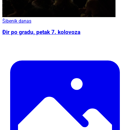
Šibenik danas
Đir po gradu, petak 7. kolovoza