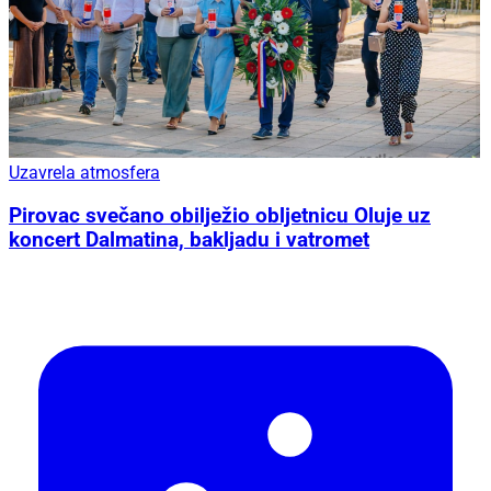
Uzavrela atmosfera
Pirovac svečano obilježio obljetnicu Oluje uz
koncert Dalmatina, bakljadu i vatromet