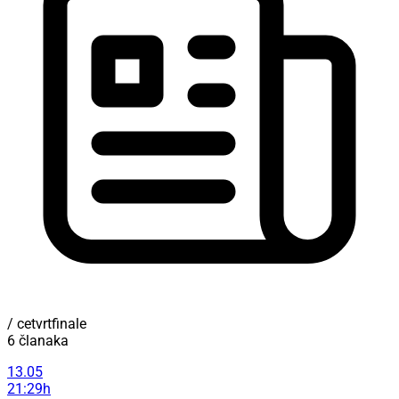
/ cetvrtfinale
6 članaka
13.05
21:29h