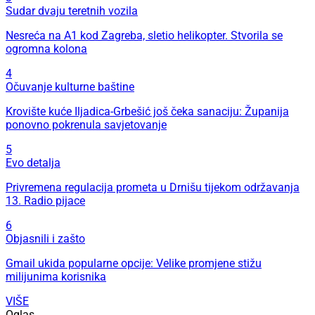
Sudar dvaju teretnih vozila
Nesreća na A1 kod Zagreba, sletio helikopter. Stvorila se
ogromna kolona
4
Očuvanje kulturne baštine
Krovište kuće Iljadica-Grbešić još čeka sanaciju: Županija
ponovno pokrenula savjetovanje
5
Evo detalja
Privremena regulacija prometa u Drnišu tijekom održavanja
13. Radio pijace
6
Objasnili i zašto
Gmail ukida popularne opcije: Velike promjene stižu
milijunima korisnika
VIŠE
Oglas