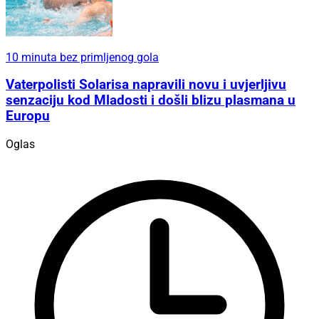
10 minuta bez primljenog gola
Vaterpolisti Solarisa napravili novu i uvjerljivu
senzaciju kod Mladosti i došli blizu plasmana u
Europu
Oglas