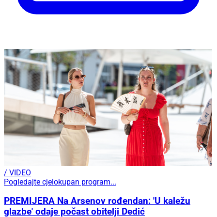
/ VIDEO
Pogledajte cjelokupan program...
PREMIJERA Na Arsenov rođendan: 'U kaležu
glazbe' odaje počast obitelji Dedić