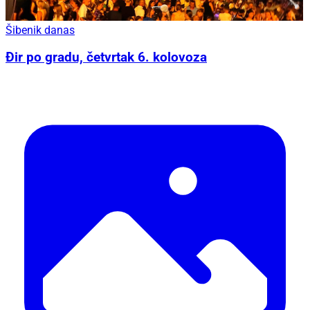
Šibenik danas
Đir po gradu, četvrtak 6. kolovoza