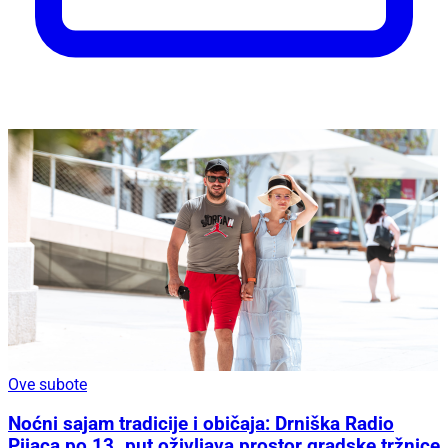
Ove subote
Noćni sajam tradicije i običaja: Drniška Radio
Pijaca po 13. put oživljava prostor gradske tržnice