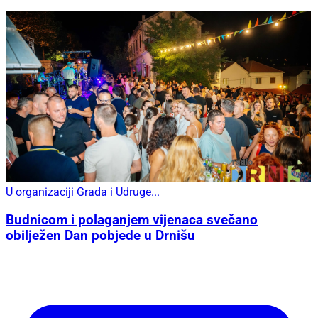
U organizaciji Grada i Udruge...
Budnicom i polaganjem vijenaca svečano
obilježen Dan pobjede u Drnišu