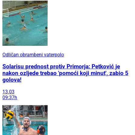
Odličan obrambeni vaterpolo
Solarisu prednost protiv Primorja: Petković je
nakon ozljede trebao 'pomoći koji minut', zabio 5
golova!
13.03
09:37h