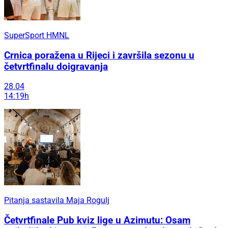
SuperSport HMNL
Crnica poražena u Rijeci i završila sezonu u
četvrtfinalu doigravanja
28.04
14:19h
Pitanja sastavila Maja Rogulj
Četvrtfinale Pub kviz lige u Azimutu: Osam