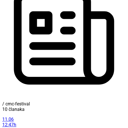
/ cmc-festival
10 članaka
11.06
12:47h