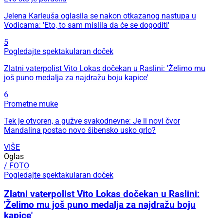
Jelena Karleuša oglasila se nakon otkazanog nastupa u
Vodicama: 'Eto, to sam mislila da će se dogoditi'
5
Pogledajte spektakularan doček
Zlatni vaterpolist Vito Lokas dočekan u Raslini: 'Želimo mu
još puno medalja za najdražu boju kapice'
6
Prometne muke
Tek je otvoren, a gužve svakodnevne: Je li novi čvor
Mandalina postao novo šibensko usko grlo?
VIŠE
Oglas
/ FOTO
Pogledajte spektakularan doček
Zlatni vaterpolist Vito Lokas dočekan u Raslini:
'Želimo mu još puno medalja za najdražu boju
kapice'