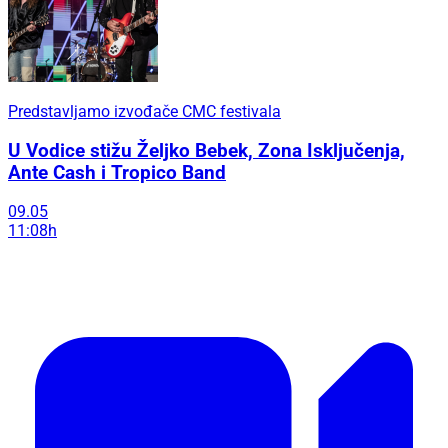
Predstavljamo izvođače CMC festivala
U Vodice stižu Željko Bebek, Zona Isključenja,
Ante Cash i Tropico Band
09.05
11:08h