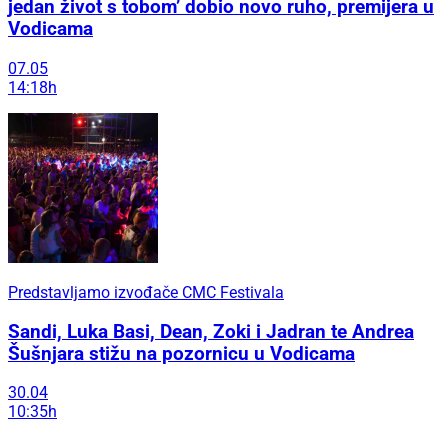
jedan život s tobom’ dobio novo ruho, premijera u
Vodicama
07.05
14:18h
Predstavljamo izvođače CMC Festivala
Sandi, Luka Basi, Dean, Zoki i Jadran te Andrea
Šušnjara stižu na pozornicu u Vodicama
30.04
10:35h