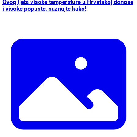
Ovog ljeta visoke temperature u Hrvatskoj donose
i visoke popuste, saznajte kako!