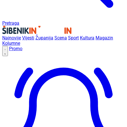
Pretraga
Najnovije
Vijesti
Županija
Scena
Sport
Kultura
Magazin
Kolumne
Promo