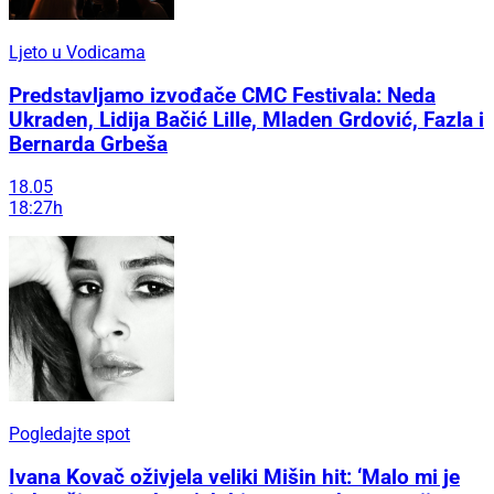
Ljeto u Vodicama
Predstavljamo izvođače CMC Festivala: Neda
Ukraden, Lidija Bačić Lille, Mladen Grdović, Fazla i
Bernarda Grbeša
18.05
18:27h
Pogledajte spot
Ivana Kovač oživjela veliki Mišin hit: ‘Malo mi je