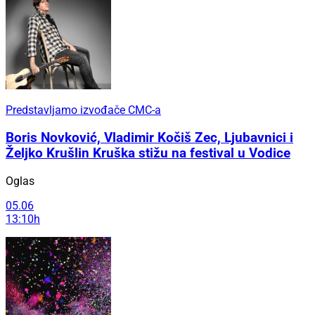
Predstavljamo izvođače CMC-a
Boris Novković, Vladimir Kočiš Zec, Ljubavnici i
Željko Krušlin Kruška stižu na festival u Vodice
Oglas
05.06
13:10h