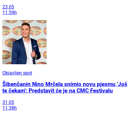
23.05
11:59h
Objavljen spot
Šibenčanin Nino Mrčela snimio novu pjesmu 'Još
te čekam': Predstavit će je na CMC Festivalu
31.05
11:38h