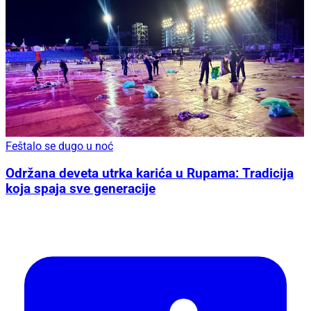
Feštalo se dugo u noć
Održana deveta utrka karića u Rupama: Tradicija
koja spaja sve generacije