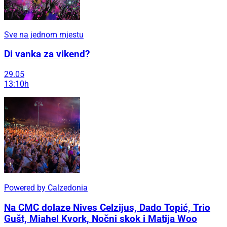
Sve na jednom mjestu
Di vanka za vikend?
29.05
13:10h
Powered by Calzedonia
Na CMC dolaze Nives Celzijus, Dado Topić, Trio
Gušt, Miahel Kvork, Nočni skok i Matija Woo