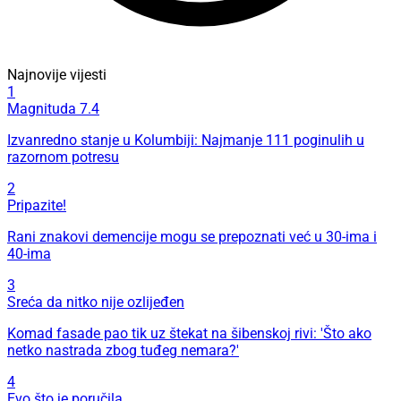
Najnovije vijesti
1
Magnituda 7.4
Izvanredno stanje u Kolumbiji: Najmanje 111 poginulih u
razornom potresu
2
Pripazite!
Rani znakovi demencije mogu se prepoznati već u 30-ima i
40-ima
3
Sreća da nitko nije ozlijeđen
Komad fasade pao tik uz štekat na šibenskoj rivi: 'Što ako
netko nastrada zbog tuđeg nemara?'
4
Evo što je poručila