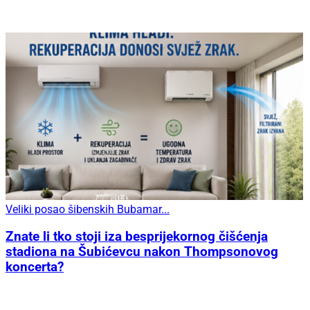
Veliki posao šibenskih Bubamar...
Znate li tko stoji iza besprijekornog čišćenja
stadiona na Šubićevcu nakon Thompsonovog
koncerta?