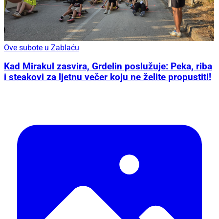
Ove subote u Zablaću
Kad Mirakul zasvira, Grdelin poslužuje: Peka, riba
i steakovi za ljetnu večer koju ne želite propustiti!