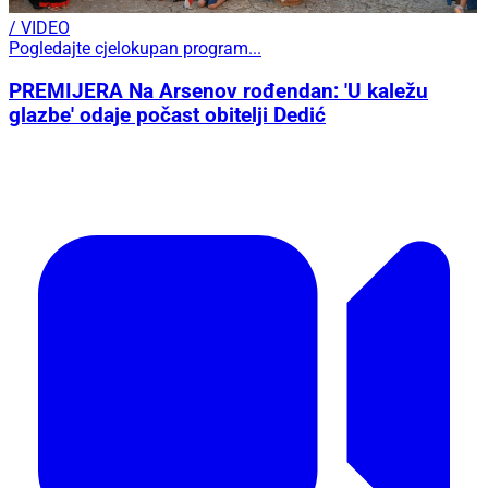
/ VIDEO
Pogledajte cjelokupan program...
PREMIJERA Na Arsenov rođendan: 'U kaležu
glazbe' odaje počast obitelji Dedić