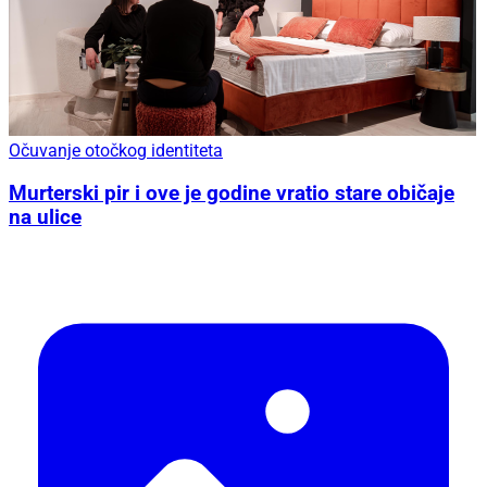
Očuvanje otočkog identiteta
Murterski pir i ove je godine vratio stare običaje
na ulice