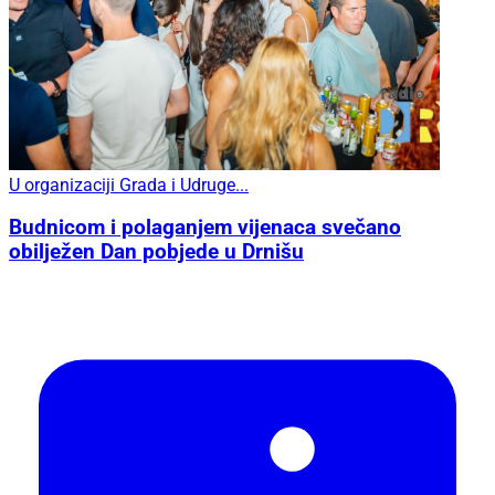
U organizaciji Grada i Udruge...
Budnicom i polaganjem vijenaca svečano
obilježen Dan pobjede u Drnišu