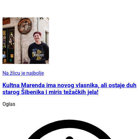
Na žlicu je najbolje
Kultna Marenda ima novog vlasnika, ali ostaje duh
starog Šibenika i miris težačkih jela!
Oglas