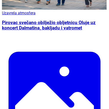
Uzavrela atmosfera
Pirovac svečano obilježio obljetnicu Oluje uz
koncert Dalmatina, bakljadu i vatromet