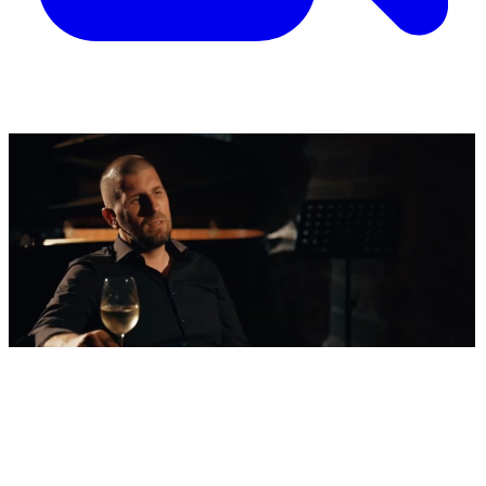
'Nestvarni' kadrovi iz zraka
Ovako izgleda najljepša morska razglednica
Šibenika: Veličanstveni jedrenjak u zagrljaju