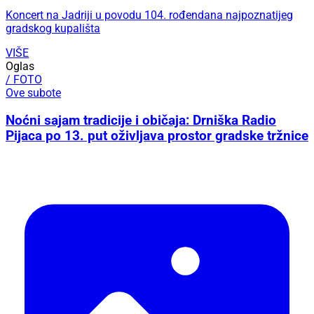
Koncert na Jadriji u povodu 104. rođendana najpoznatijeg
gradskog kupališta
VIŠE
Oglas
/ FOTO
Ove subote
Noćni sajam tradicije i običaja: Drniška Radio
Pijaca po 13. put oživljava prostor gradske tržnice