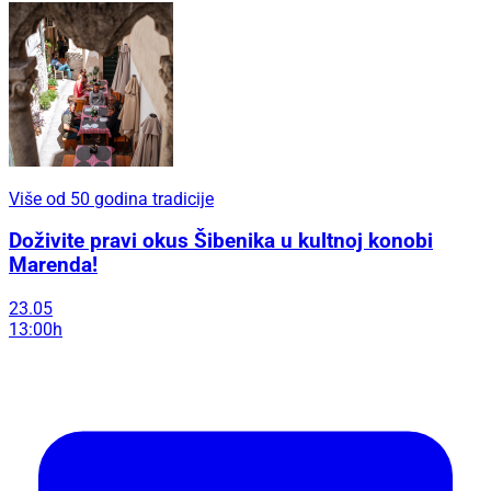
Više od 50 godina tradicije
Doživite pravi okus Šibenika u kultnoj konobi
Marenda!
23.05
13:00h