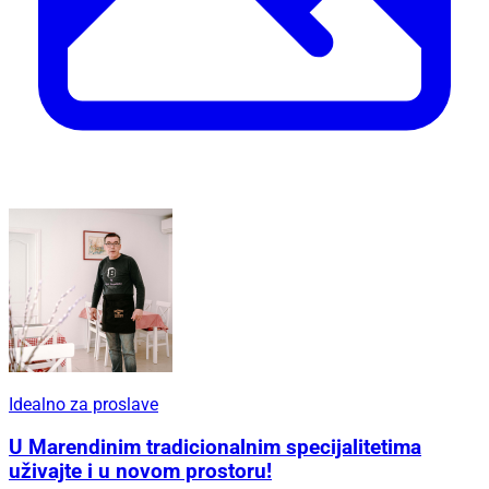
Idealno za proslave
U Marendinim tradicionalnim specijalitetima
uživajte i u novom prostoru!