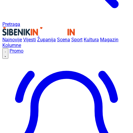
Pretraga
Najnovije
Vijesti
Županija
Scena
Sport
Kultura
Magazin
Kolumne
Promo