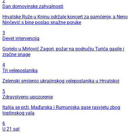
2
Dan domovinske zahvalnosti
Hrvatske Ruže u Kninu održale koncert za pamćenje, a Neno
Ninčević s bine poslao snažne poruke
3
Devet intervencija
Gorjelo u Mirlović Zagori, požar na području Turića gasile i
zračne snage
4
Tri veleposlanika
Zelenski smijenio ukrajinskog veleposlanika u Hrvatskoj
5
Zdravstveno upozorenje
Italija se prži, Mađarska i Rumunjska gase rasvjetu zbog
toplinskog vala
6
U 21 sat