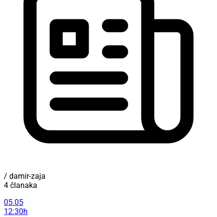
/ damir-zaja
4 članaka
05.05
12:30h