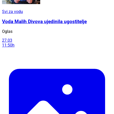
Svi za vodu
Voda Malih Divova ujedinila ugostitelje
Oglas
27.03
11:50h