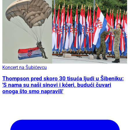
Koncert na Šubićevcu
Thompson pred skoro 30 tisuća ljudi u Šibeniku:
'S nama su naši sinovi i kćeri, budući čuvari
onoga što smo napravili'