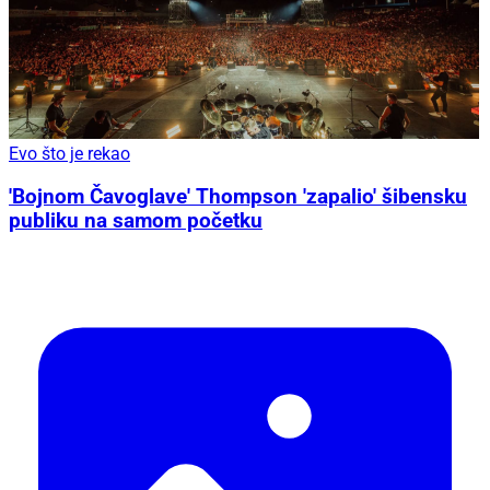
Evo što je rekao
'Bojnom Čavoglave' Thompson 'zapalio' šibensku
publiku na samom početku