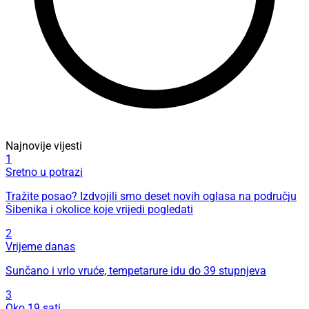
Najnovije vijesti
1
Sretno u potrazi
Tražite posao? Izdvojili smo deset novih oglasa na području
Šibenika i okolice koje vrijedi pogledati
2
Vrijeme danas
Sunčano i vrlo vruće, tempetarure idu do 39 stupnjeva
3
Oko 19 sati