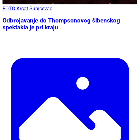
FOTO Krcat Šubićevac
Odbrojavanje do Thompsonovog šibenskog
spektakla je pri kraju