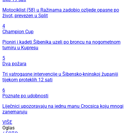
Motociklist (58) u Ražinama zadobio ozljede opasne po
život, prevezen u Split
4
Champion Cup
Pioniri i kadeti Šibenika uzeli po broncu na nogometnom
turniru u Kupresu
5
Dva požara
Tri vatrogasne intervencije u Šibensko-kninskoj županiji
tijekom proteklih 12 sati
6
Poznate po udobnosti
Liječnici upozoravaju na jednu manu Crocsica koju mnogi
zanemaruju
VIŠE
Oglas