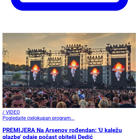
/ VIDEO
Pogledajte cjelokupan program...
PREMIJERA Na Arsenov rođendan: 'U kaležu
glazbe' odaje počast obitelji Dedić