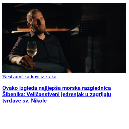
'Nestvarni' kadrovi iz zraka
Ovako izgleda najljepša morska razglednica
Šibenika: Veličanstveni jedrenjak u zagrljaju
tvrđave sv. Nikole