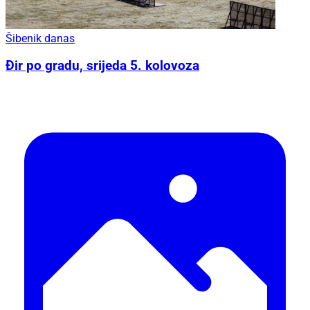
Šibenik danas
Đir po gradu, srijeda 5. kolovoza