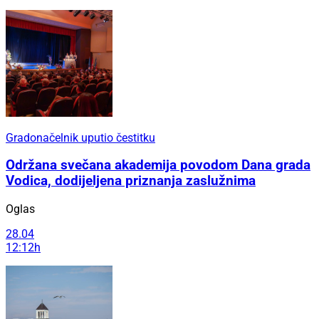
Gradonačelnik uputio čestitku
Održana svečana akademija povodom Dana grada
Vodica, dodijeljena priznanja zaslužnima
Oglas
28.04
12:12h