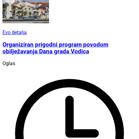
Evo detalja
Organiziran prigodni program povodom
obilježavanja Dana grada Vodica
Oglas