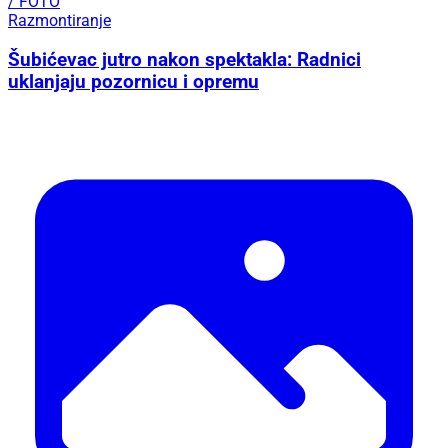
/ FOTO
Razmontiranje
Šubićevac jutro nakon spektakla: Radnici
uklanjaju pozornicu i opremu