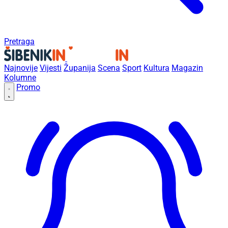
Pretraga
Najnovije
Vijesti
Županija
Scena
Sport
Kultura
Magazin
Kolumne
Promo