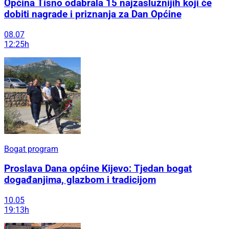
Općina Tisno odabrala 15 najzaslužnijih koji će
dobiti nagrade i priznanja za Dan Općine
08.07
12:25h
Bogat program
Proslava Dana općine Kijevo: Tjedan bogat
događanjima, glazbom i tradicijom
10.05
19:13h