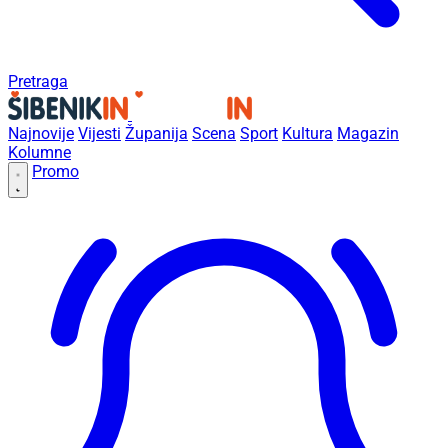
Pretraga
Najnovije
Vijesti
Županija
Scena
Sport
Kultura
Magazin
Kolumne
Promo