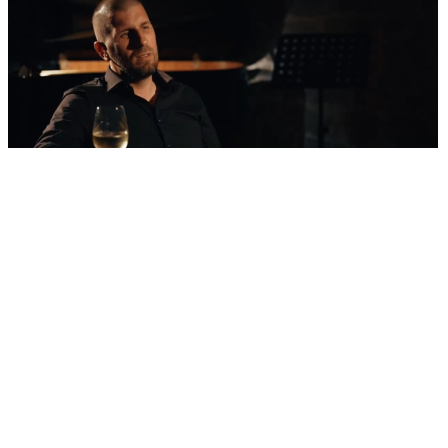
'Nestvarni' kadrovi iz zraka
Ovako izgleda najljepša morska razglednica
Šibenika: Veličanstveni jedrenjak u zagrljaju
tvrđave sv. Nikole