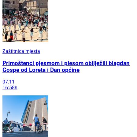
Zaštitnica mjesta
Primoštenci pjesmom i plesom obilježili blagdan
Gospe od Loreta i Dan općine
07.11
16:58h