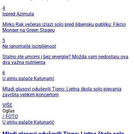
4
Ispred Azimuta
Mirko Rak večeras izlazi solo pred šibensku publiku: Fikcio
Monger na Green Stageu
5
Ne ignorirajte iscrpljenost
Stalno ste umorni i bez energije? Možda vam nedostaju ova
dva važna nutrijenta
6
U atriju palače Katunarić
Mladi glasovi oduševili Tisno: Ljetna škola solo pjevanja
završila velikim koncertom
VIŠE
Oglas
/ FOTO
U atriju palače Katunarić
Mladi glasovi oduševili Tisno: Ljetna škola solo