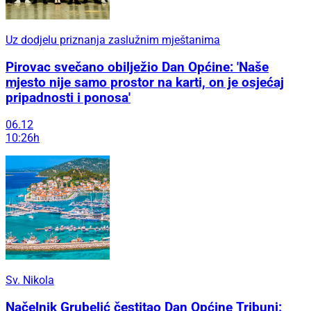
Uz dodjelu priznanja zaslužnim mještanima
Pirovac svečano obilježio Dan Općine: 'Naše
mjesto nije samo prostor na karti, on je osjećaj
pripadnosti i ponosa'
06.12
10:26h
Sv. Nikola
Načelnik Grubelić čestitao Dan Općine Tribunj: