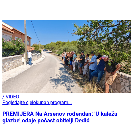
/ VIDEO
Pogledajte cjelokupan program...
PREMIJERA Na Arsenov rođendan: 'U kaležu
glazbe' odaje počast obitelji Dedić