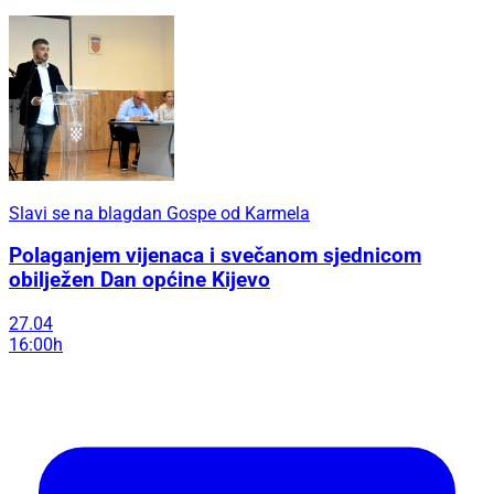
Slavi se na blagdan Gospe od Karmela
Polaganjem vijenaca i svečanom sjednicom
obilježen Dan općine Kijevo
27.04
16:00h