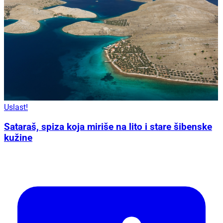
Uslast!
Sataraš, spiza koja miriše na lito i stare šibenske
kužine