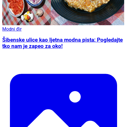
Modni đir
Šibenske ulice kao ljetna modna pista: Pogledajte
tko nam je zapeo za oko!