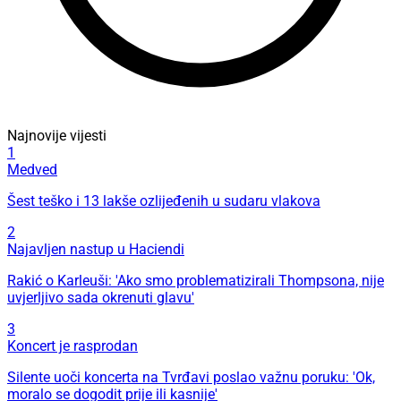
Najnovije vijesti
1
Medved
Šest teško i 13 lakše ozlijeđenih u sudaru vlakova
2
Najavljen nastup u Haciendi
Rakić o Karleuši: 'Ako smo problematizirali Thompsona, nije
uvjerljivo sada okrenuti glavu'
3
Koncert je rasprodan
Silente uoči koncerta na Tvrđavi poslao važnu poruku: 'Ok,
moralo se dogodit prije ili kasnije'