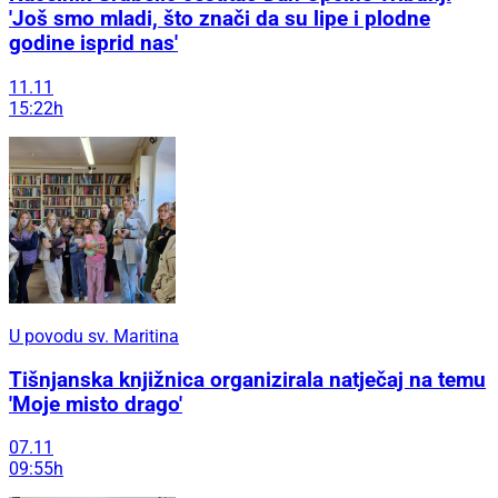
'Još smo mladi, što znači da su lipe i plodne
godine isprid nas'
11.11
15:22h
U povodu sv. Maritina
Tišnjanska knjižnica organizirala natječaj na temu
'Moje misto drago'
07.11
09:55h