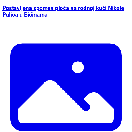
Postavljena spomen ploča na rodnoj kući Nikole
Pulića u Bićinama