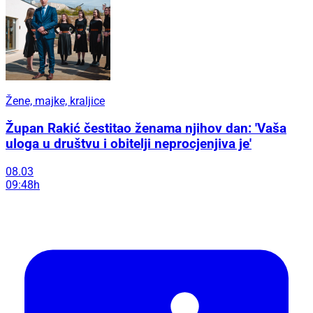
Žene, majke, kraljice
Župan Rakić čestitao ženama njihov dan: 'Vaša
uloga u društvu i obitelji neprocjenjiva je'
08.03
09:48h