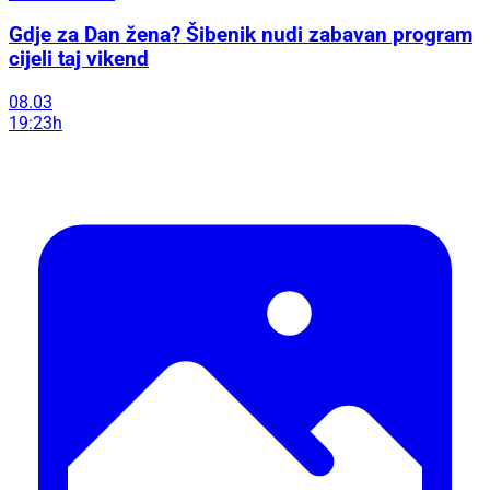
Gdje za Dan žena? Šibenik nudi zabavan program
cijeli taj vikend
08.03
19:23h