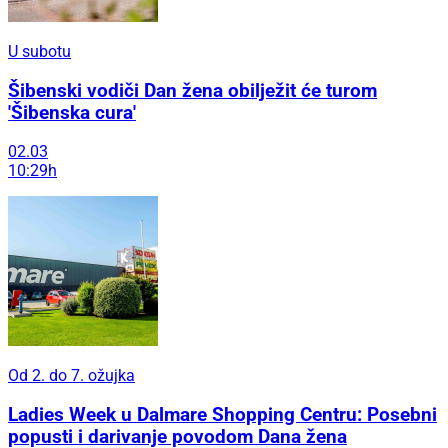
U subotu
Šibenski vodiči Dan žena obilježit će turom
'Šibenska cura'
02.03
10:29h
Od 2. do 7. ožujka
Ladies Week u Dalmare Shopping Centru: Posebni
popusti i darivanje povodom Dana žena