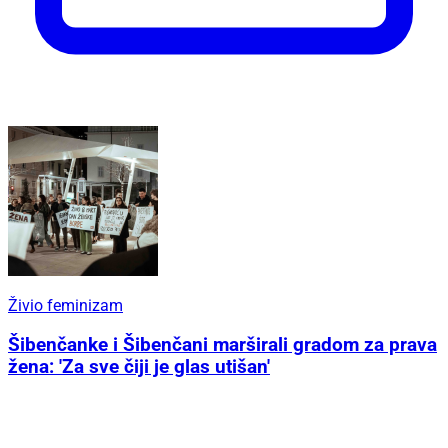
Živio feminizam
Šibenčanke i Šibenčani marširali gradom za prava
žena: 'Za sve čiji je glas utišan'