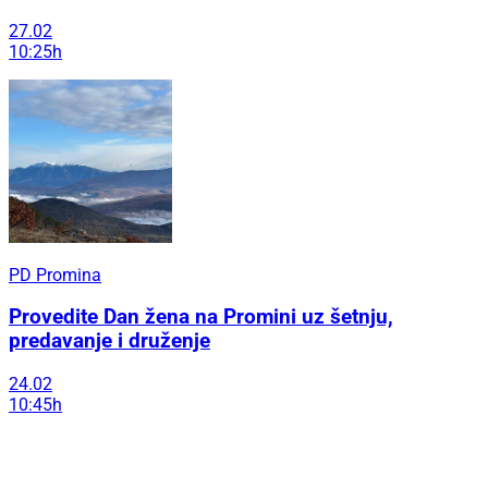
27.02
10:25h
PD Promina
Provedite Dan žena na Promini uz šetnju,
predavanje i druženje
24.02
10:45h