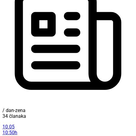
/ dan-zena
34 članaka
10.05
10:50h