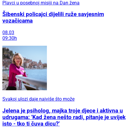
Plavci u posebnoj misiji na Dan žena
Šibenski policajci dijelili ruže savjesnim
vozačicama
08.03
09:30h
Svakoj ulozi daje najviše što može
Jelena je psiholog, majka troje djece i aktivna u
udrugama: ’Kad žena nešto radi, pitanje je uvijek
isto - tko ti čuva dicu?’