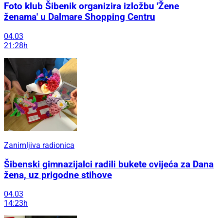
Foto klub Šibenik organizira izložbu 'Žene
ženama' u Dalmare Shopping Centru
04.03
21:28h
Zanimljiva radionica
Šibenski gimnazijalci radili bukete cvijeća za Dana
žena, uz prigodne stihove
04.03
14:23h