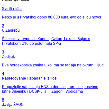
1
Sve ili ništa
Netko je u Hrvatskoj dobio 80.000 eura, evo gdje idu novci
2
U Zagrebu
Šibenski vaterpolisti Kundid, Cvitan, Lokas i Bujas s
Hrvatskom U16 do polufinala SP-a
3
Zodijak
Dva horoskopska znaka u kojima se rađaju najokrutniji ljudi
4
Napredovanje i ispadanje iz lige
Propozicije natjecanja HNS-a donose promjene posebno
bitne Šibeniku i DOŠK-u, ali i Zagori i Vodicama
5
Javlja ŽVOC