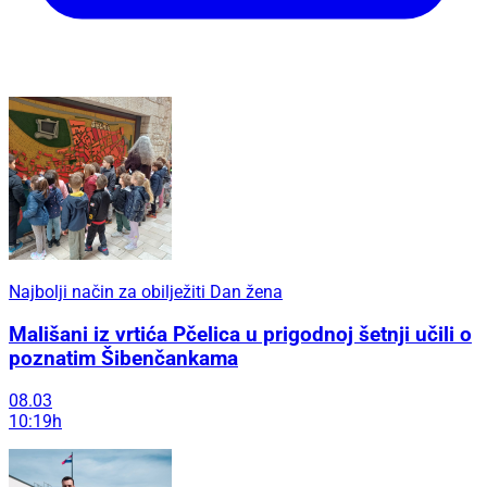
Najbolji način za obilježiti Dan žena
Mališani iz vrtića Pčelica u prigodnoj šetnji učili o
poznatim Šibenčankama
08.03
10:19h