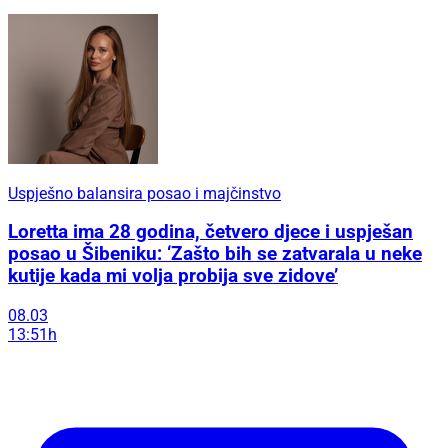
Uspješno balansira posao i majčinstvo
Loretta ima 28 godina, četvero djece i uspješan
posao u Šibeniku: ‘Zašto bih se zatvarala u neke
kutije kada mi volja probija sve zidove’
08.03
13:51h