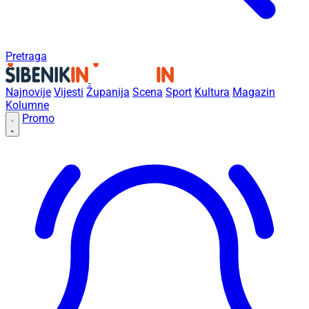
Pretraga
Najnovije
Vijesti
Županija
Scena
Sport
Kultura
Magazin
Kolumne
Promo