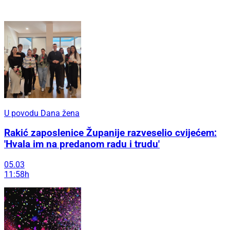
U povodu Dana žena
Rakić zaposlenice Županije razveselio cvijećem:
'Hvala im na predanom radu i trudu'
05.03
11:58h