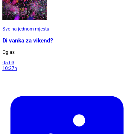
Sve na jednom mjestu
Di vanka za vikend?
Oglas
05.03
10:27h