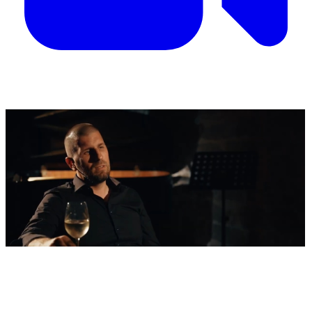
'Nestvarni' kadrovi iz zraka