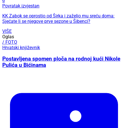
6
Povratak izvjestan
KK Zabok se oprostio od Širka i zaželio mu sreću doma:
Sjećate li se njegove prve sezone u Šibenci?
VIŠE
Oglas
/ FOTO
Hrvatski književnik
Postavljena spomen ploča na rodnoj kući Nikole
Pulića u Bićinama