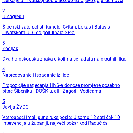
Netko je u Hrvatskoj dobio 80.000 eura, evo gdje idu novci
2
U Zagrebu
Šibenski vaterpolisti Kundid, Cvitan, Lokas i Bujas s
Hrvatskom U16 do polufinala SP-a
3
Zodijak
Dva horoskopska znaka u kojima se rađaju najokrutniji ljudi
4
Napredovanje i ispadanje iz lige
Propozicije natjecanja HNS-a donose promjene posebno
bitne Šibeniku i DOŠK-u, ali i Zagori i Vodicama
5
Javlja ŽVOC
Vatrogasci imali pune ruke posla: U samo 12 sati čak 10
intervencija u županiji, najveći požar kod Radučića