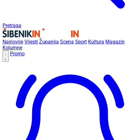
Pretraga
Najnovije
Vijesti
Županija
Scena
Sport
Kultura
Magazin
Kolumne
Promo