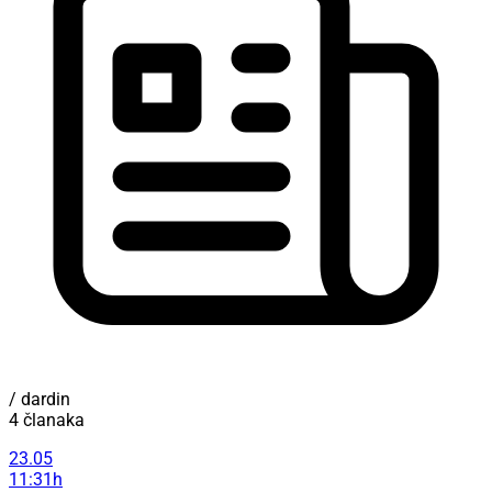
/ dardin
4 članaka
23.05
11:31h