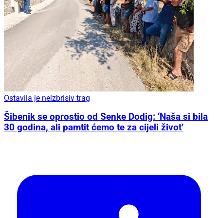
Ostavila je neizbrisiv trag
Šibenik se oprostio od Senke Dodig: ‘Naša si bila
30 godina, ali pamtit ćemo te za cijeli život’