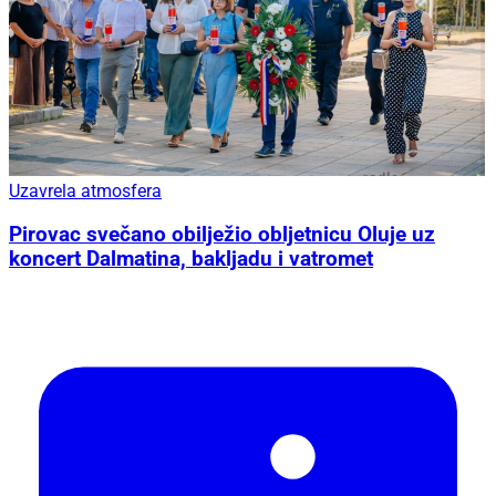
Uzavrela atmosfera
Pirovac svečano obilježio obljetnicu Oluje uz
koncert Dalmatina, bakljadu i vatromet