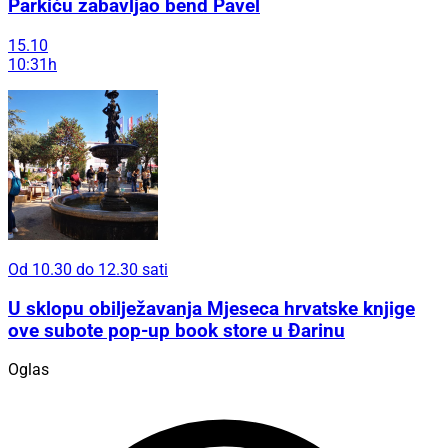
Parkiću zabavljao bend Pavel
15.10
10:31h
Od 10.30 do 12.30 sati
U sklopu obilježavanja Mjeseca hrvatske knjige
ove subote pop-up book store u Đarinu
Oglas