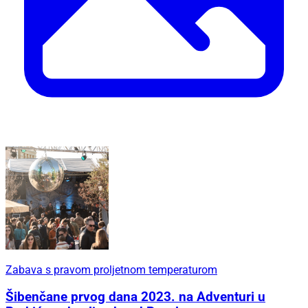
Zabava s pravom proljetnom temperaturom
Šibenčane prvog dana 2023. na Adventuri u