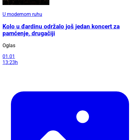
U modernom ruhu
Kolo u đardinu održalo još jedan koncert za
pamćenje, drugačiji
Oglas
01.01
13:23h