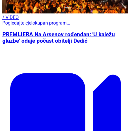
/ VIDEO
Pogledajte cjelokupan program...
PREMIJERA Na Arsenov rođendan: 'U kaležu
glazbe' odaje počast obitelji Dedić