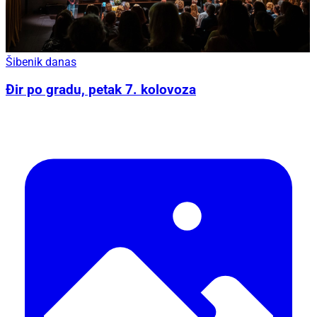
Šibenik danas
Đir po gradu, petak 7. kolovoza