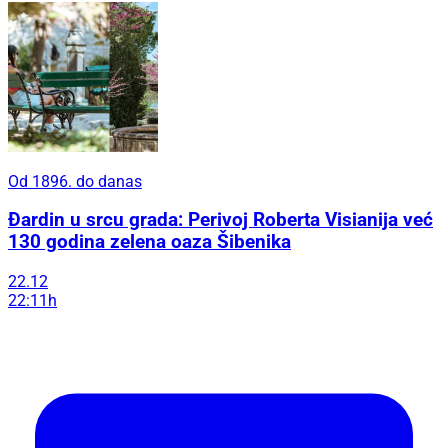
Od 1896. do danas
Đardin u srcu grada: Perivoj Roberta Visianija već
130 godina zelena oaza Šibenika
22.12
22:11h