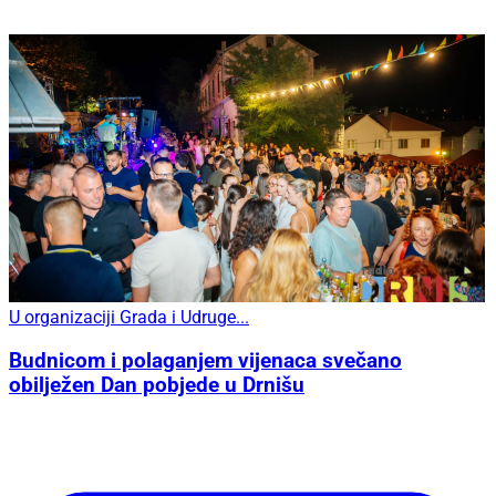
U organizaciji Grada i Udruge...
Budnicom i polaganjem vijenaca svečano
obilježen Dan pobjede u Drnišu