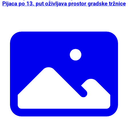
Pijaca po 13. put oživljava prostor gradske tržnice