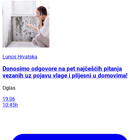
Lunos Hrvatska
Donosimo odgovore na pet najčešćih pitanja
vezanih uz pojavu vlage i plijesni u domovima!
Oglas
19.06
10:45h