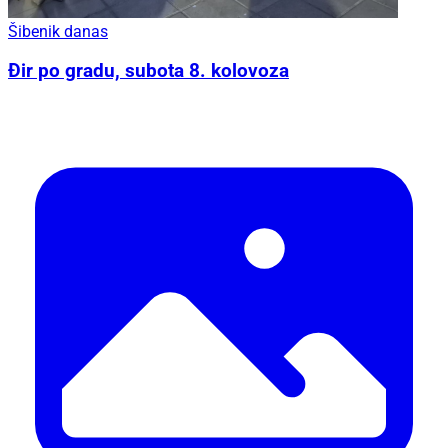
Šibenik danas
Đir po gradu, subota 8. kolovoza