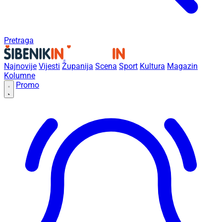
Pretraga
Najnovije
Vijesti
Županija
Scena
Sport
Kultura
Magazin
Kolumne
Promo