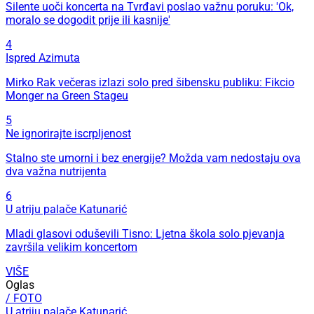
Silente uoči koncerta na Tvrđavi poslao važnu poruku: 'Ok,
moralo se dogodit prije ili kasnije'
4
Ispred Azimuta
Mirko Rak večeras izlazi solo pred šibensku publiku: Fikcio
Monger na Green Stageu
5
Ne ignorirajte iscrpljenost
Stalno ste umorni i bez energije? Možda vam nedostaju ova
dva važna nutrijenta
6
U atriju palače Katunarić
Mladi glasovi oduševili Tisno: Ljetna škola solo pjevanja
završila velikim koncertom
VIŠE
Oglas
/ FOTO
U atriju palače Katunarić