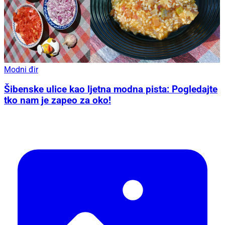
Modni đir
Šibenske ulice kao ljetna modna pista: Pogledajte
tko nam je zapeo za oko!