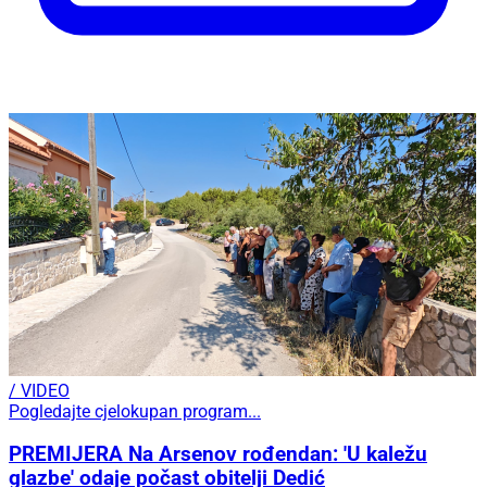
/ VIDEO
Pogledajte cjelokupan program...
PREMIJERA Na Arsenov rođendan: 'U kaležu
glazbe' odaje počast obitelji Dedić