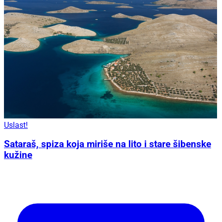
Uslast!
Sataraš, spiza koja miriše na lito i stare šibenske
kužine