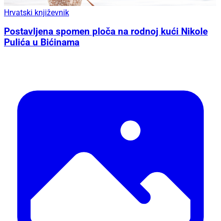
Hrvatski književnik
Postavljena spomen ploča na rodnoj kući Nikole
Pulića u Bićinama