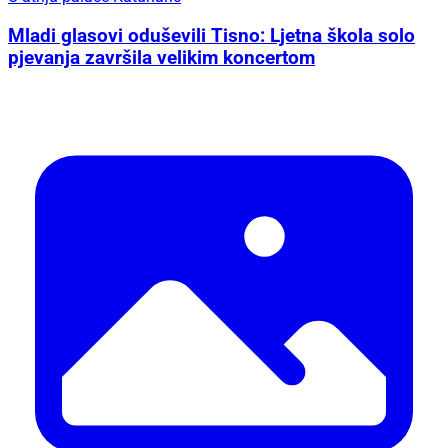
Mladi glasovi oduševili Tisno: Ljetna škola solo
pjevanja završila velikim koncertom