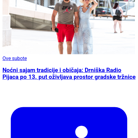
Ove subote
Noćni sajam tradicije i običaja: Drniška Radio
Pijaca po 13. put oživljava prostor gradske tržnice