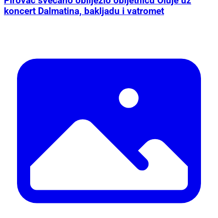
Pirovac svečano obilježio obljetnicu Oluje uz
koncert Dalmatina, bakljadu i vatromet