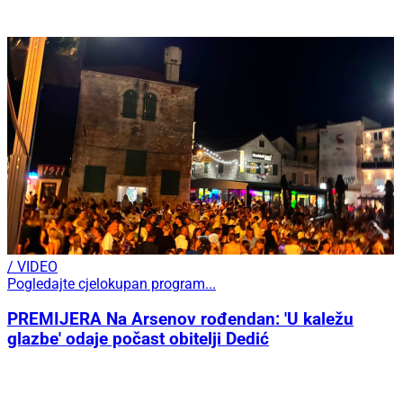
/ VIDEO
Pogledajte cjelokupan program...
PREMIJERA Na Arsenov rođendan: 'U kaležu
glazbe' odaje počast obitelji Dedić