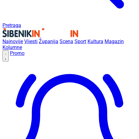
Pretraga
Najnovije
Vijesti
Županija
Scena
Sport
Kultura
Magazin
Kolumne
Promo