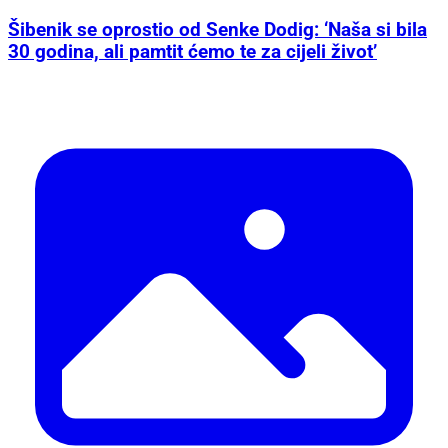
Šibenik se oprostio od Senke Dodig: ‘Naša si bila
30 godina, ali pamtit ćemo te za cijeli život’