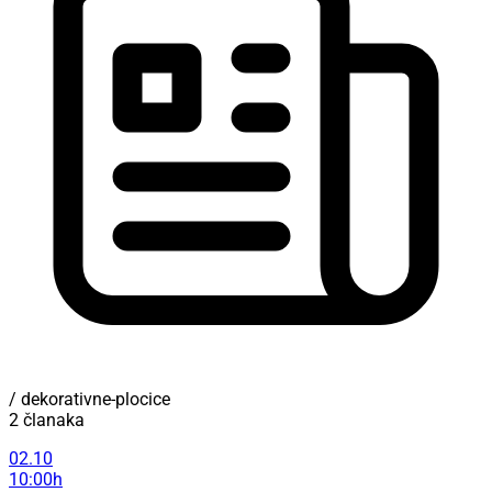
/ dekorativne-plocice
2 članaka
02.10
10:00h