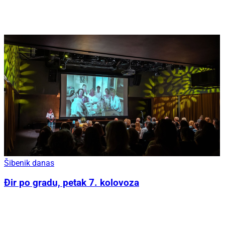
Šibenik danas
Đir po gradu, petak 7. kolovoza