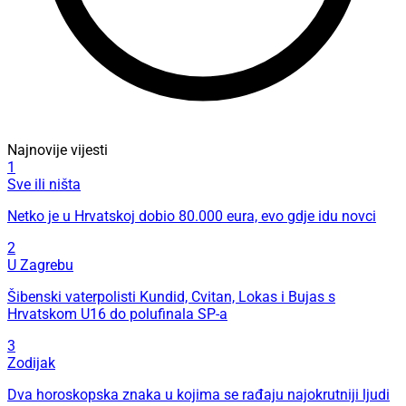
Najnovije vijesti
1
Sve ili ništa
Netko je u Hrvatskoj dobio 80.000 eura, evo gdje idu novci
2
U Zagrebu
Šibenski vaterpolisti Kundid, Cvitan, Lokas i Bujas s
Hrvatskom U16 do polufinala SP-a
3
Zodijak
Dva horoskopska znaka u kojima se rađaju najokrutniji ljudi