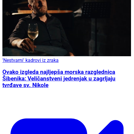
'Nestvarni' kadrovi iz zraka
Ovako izgleda najljepša morska razglednica
Šibenika: Veličanstveni jedrenjak u zagrljaju
tvrđave sv. Nikole