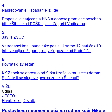
4
Napredovanje i ispadanje iz lige
Propozicije natjecanja HNS-a donose promjene posebno
bitne Šibeniku i DOŠK-u, ali i Zagori i Vodicama
5
Javlja ŽVOC
Vatrogasci imali pune ruke posla: U samo 12 sati čak 10
intervencija u županiji, najveći požar kod Radučića
6
Povratak izvjestan
KK Zabok se oprostio od Širka i zaželio mu sreću doma:
Sjećate li se njegove prve sezone u Šibenci?
VIŠE
Oglas
/ FOTO
Hrvatski književnik
Postavljena spomen ploča na rodnoj kući Nikole