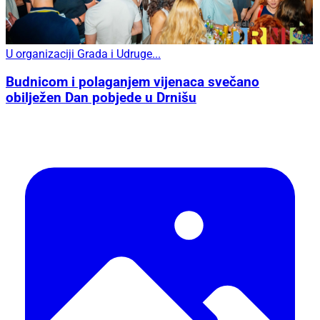
U organizaciji Grada i Udruge...
Budnicom i polaganjem vijenaca svečano
obilježen Dan pobjede u Drnišu