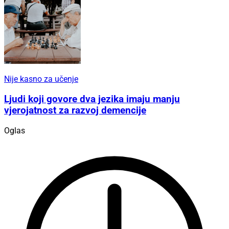
Nije kasno za učenje
Ljudi koji govore dva jezika imaju manju
vjerojatnost za razvoj demencije
Oglas