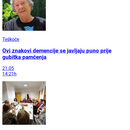
Teškoće
Ovi znakovi demencije se javljaju puno prije
gubitka pamćenja
21.05
14:21h