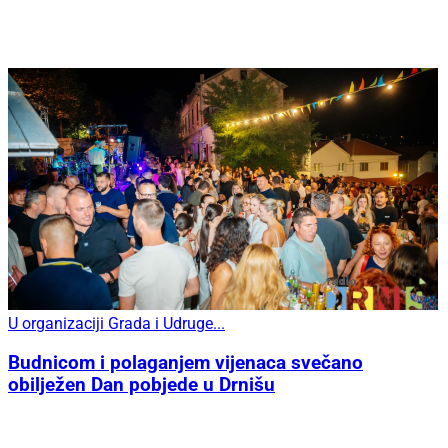
U organizaciji Grada i Udruge...
Budnicom i polaganjem vijenaca svečano
obilježen Dan pobjede u Drnišu