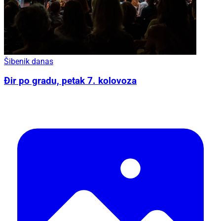
Šibenik danas
Đir po gradu, petak 7. kolovoza