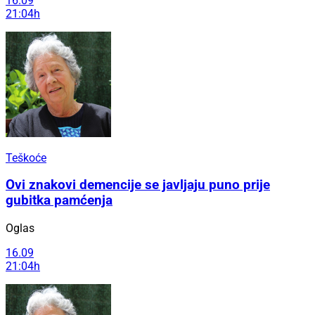
16.09
21:04h
Teškoće
Ovi znakovi demencije se javljaju puno prije
gubitka pamćenja
Oglas
16.09
21:04h