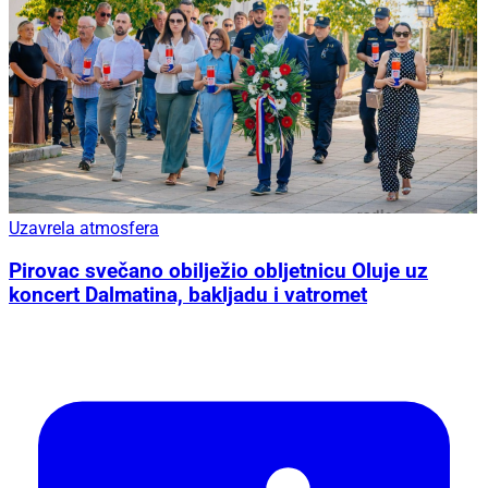
Uzavrela atmosfera
Pirovac svečano obilježio obljetnicu Oluje uz
koncert Dalmatina, bakljadu i vatromet