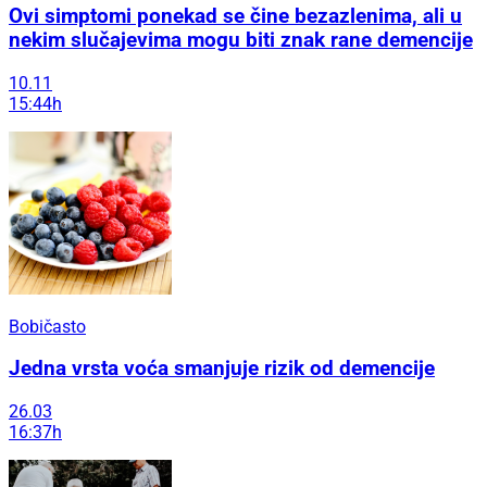
Ovi simptomi ponekad se čine bezazlenima, ali u
nekim slučajevima mogu biti znak rane demencije
10.11
15:44h
Bobičasto
Jedna vrsta voća smanjuje rizik od demencije
26.03
16:37h