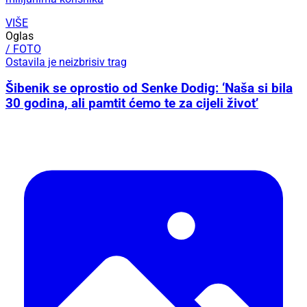
VIŠE
Oglas
/ FOTO
Ostavila je neizbrisiv trag
Šibenik se oprostio od Senke Dodig: ‘Naša si bila
30 godina, ali pamtit ćemo te za cijeli život’