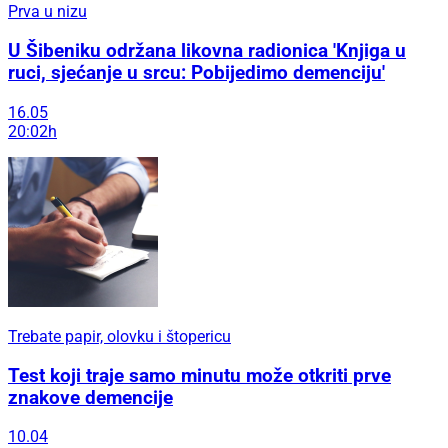
Prva u nizu
U Šibeniku održana likovna radionica 'Knjiga u
ruci, sjećanje u srcu: Pobijedimo demenciju'
16.05
20:02h
Trebate papir, olovku i štopericu
Test koji traje samo minutu može otkriti prve
znakove demencije
10.04