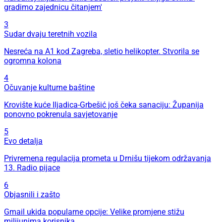
gradimo zajednicu čitanjem'
3
Sudar dvaju teretnih vozila
Nesreća na A1 kod Zagreba, sletio helikopter. Stvorila se
ogromna kolona
4
Očuvanje kulturne baštine
Krovište kuće Iljadica-Grbešić još čeka sanaciju: Županija
ponovno pokrenula savjetovanje
5
Evo detalja
Privremena regulacija prometa u Drnišu tijekom održavanja
13. Radio pijace
6
Objasnili i zašto
Gmail ukida popularne opcije: Velike promjene stižu
milijunima korisnika