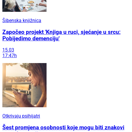
Šibenska knjižnica
Započeo projekt 'Knjiga u ruci, sjećanje u srcu:
Pobijedimo demenciju'
15.03
17:47h
Otkrivaju psihijatri
Šest promjena osobnosti koje mogu biti znakovi