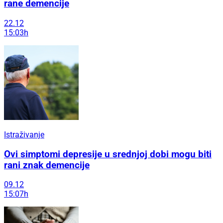
rane demencije
22.12
15:03h
Istraživanje
Ovi simptomi depresije u srednjoj dobi mogu biti
rani znak demencije
09.12
15:07h