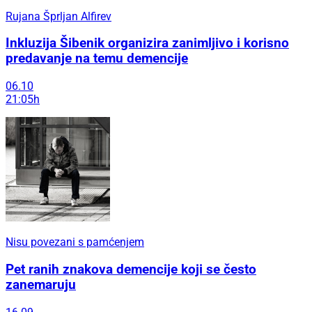
Rujana Šprljan Alfirev
Inkluzija Šibenik organizira zanimljivo i korisno
predavanje na temu demencije
06.10
21:05h
Nisu povezani s pamćenjem
Pet ranih znakova demencije koji se često
zanemaruju