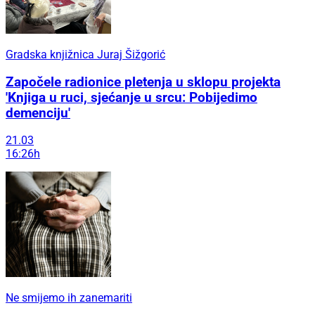
Gradska knjižnica Juraj Šižgorić
Započele radionice pletenja u sklopu projekta
'Knjiga u ruci, sjećanje u srcu: Pobijedimo
demenciju'
21.03
16:26h
Ne smijemo ih zanemariti