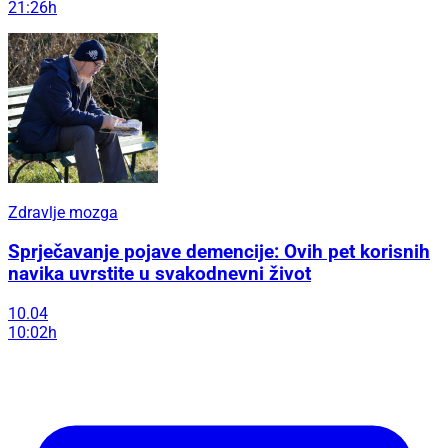
21:26h
Zdravlje mozga
Sprječavanje pojave demencije: Ovih pet korisnih
navika uvrstite u svakodnevni život
10.04
10:02h