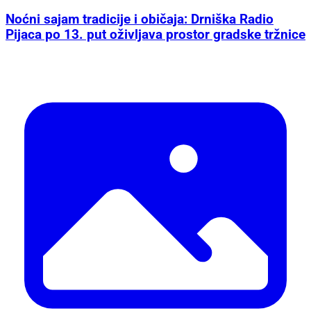
Noćni sajam tradicije i običaja: Drniška Radio
Pijaca po 13. put oživljava prostor gradske tržnice