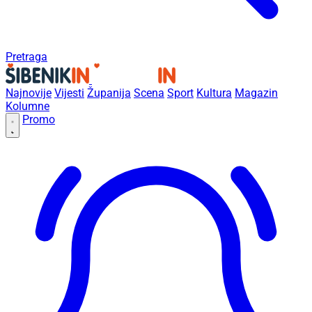
Pretraga
Najnovije
Vijesti
Županija
Scena
Sport
Kultura
Magazin
Kolumne
Promo