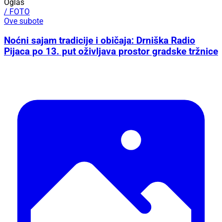
Oglas
/ FOTO
Ove subote
Noćni sajam tradicije i običaja: Drniška Radio
Pijaca po 13. put oživljava prostor gradske tržnice