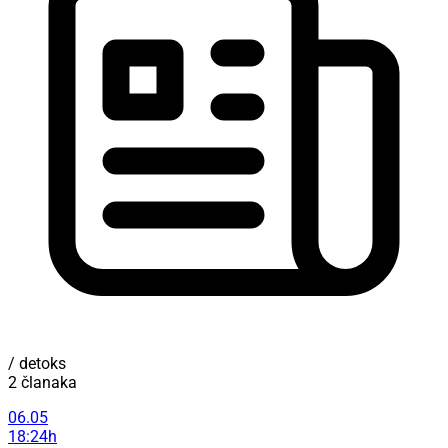
/ detoks
2 članaka
06.05
18:24h