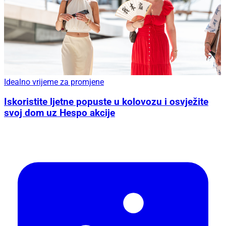
Idealno vrijeme za promjene
Iskoristite ljetne popuste u kolovozu i osvježite
svoj dom uz Hespo akcije