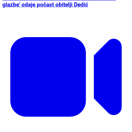
glazbe' odaje počast obitelji Dedić