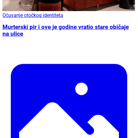
Očuvanje otočkog identiteta
Murterski pir i ove je godine vratio stare običaje
na ulice