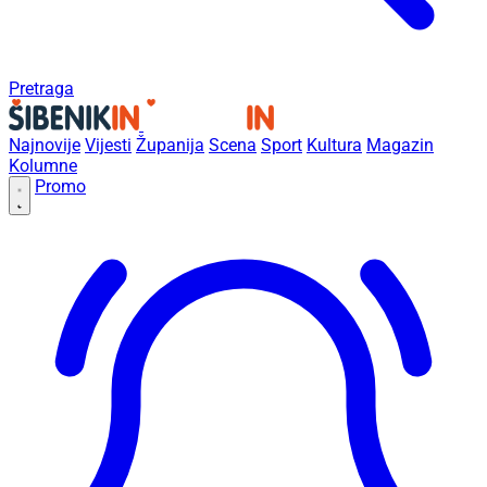
Pretraga
Najnovije
Vijesti
Županija
Scena
Sport
Kultura
Magazin
Kolumne
Promo