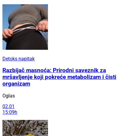
Detoks napitak
Razbijač masnoća: Prirodni saveznik za
mršavljenje koji pokreće metabolizam i čisti
organizam
Oglas
02.01
15:09h