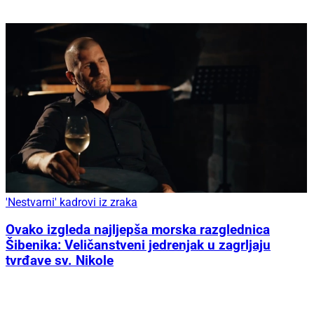
'Nestvarni' kadrovi iz zraka
Ovako izgleda najljepša morska razglednica
Šibenika: Veličanstveni jedrenjak u zagrljaju
tvrđave sv. Nikole