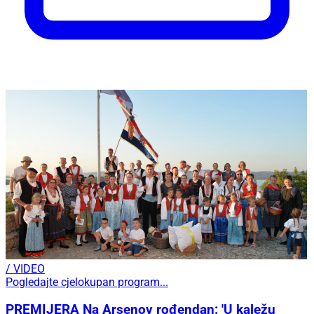
/ VIDEO
Pogledajte cjelokupan program...
PREMIJERA Na Arsenov rođendan: 'U kaležu