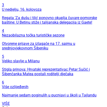
3
U nedjelju, 16. kolovoza
Regata 'Za dušu i tilo' ponovno okuplja čuvare pomorske
baštine: U Betinu stiže i talijanska delegacija iz Gaete!
4
Nezaobilazna točka turističke sezone
Otvorene prijave za izlagače na 17. sajmu u
srednjovjekovnom Šibeniku
5
Veliko slavlje u Milanu
Stigla prinova: Hrvatski reprezentativac Petar Sučić i
Šibenčanka Matea postali roditelji dječaka
6
Više ozlijeđenih
Najmanje sedam poginulih u pucnjavi u školi u Tajlandu
VIŠE