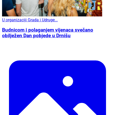
U organizaciji Grada i Udruge...
Budnicom i polaganjem vijenaca svečano
obilježen Dan pobjede u Drnišu