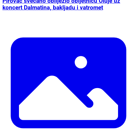
Pirovac svečano obilježio obljetnicu Oluje uz
koncert Dalmatina, bakljadu i vatromet