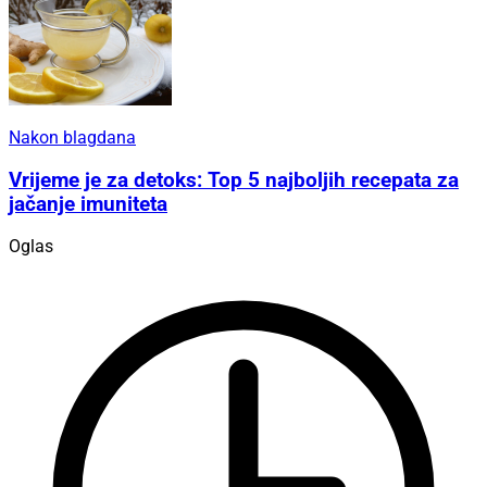
Nakon blagdana
Vrijeme je za detoks: Top 5 najboljih recepata za
jačanje imuniteta
Oglas