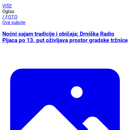
VIŠE
Oglas
/ FOTO
Ove subote
Noćni sajam tradicije i običaja: Drniška Radio
Pijaca po 13. put oživljava prostor gradske tržnice