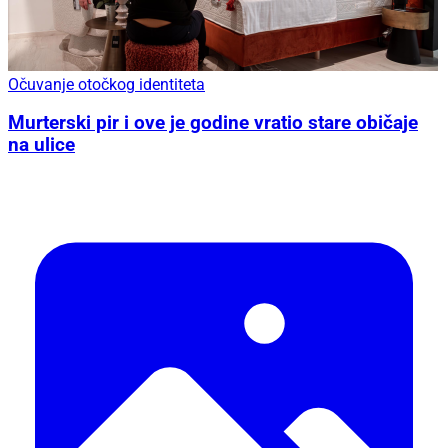
Očuvanje otočkog identiteta
Murterski pir i ove je godine vratio stare običaje
na ulice