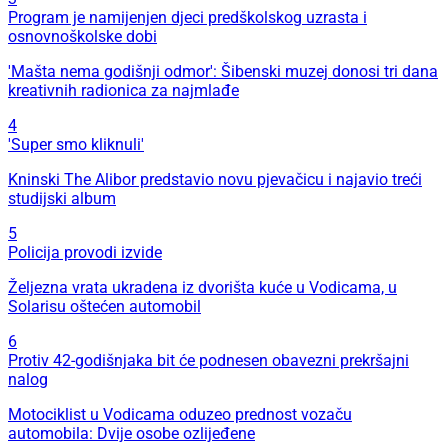
Program je namijenjen djeci predškolskog uzrasta i
osnovnoškolske dobi
'Mašta nema godišnji odmor': Šibenski muzej donosi tri dana
kreativnih radionica za najmlađe
4
'Super smo kliknuli'
Kninski The Alibor predstavio novu pjevačicu i najavio treći
studijski album
5
Policija provodi izvide
Željezna vrata ukradena iz dvorišta kuće u Vodicama, u
Solarisu oštećen automobil
6
Protiv 42-godišnjaka bit će podnesen obavezni prekršajni
nalog
Motociklist u Vodicama oduzeo prednost vozaču
automobila: Dvije osobe ozlijeđene