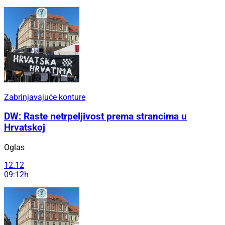
Zabrinjavajuće konture
DW: Raste netrpeljivost prema strancima u
Hrvatskoj
Oglas
12.12
09:12h