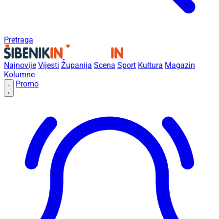
Pretraga
Najnovije
Vijesti
Županija
Scena
Sport
Kultura
Magazin
Kolumne
Promo