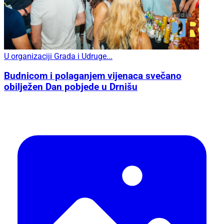
U organizaciji Grada i Udruge...
Budnicom i polaganjem vijenaca svečano
obilježen Dan pobjede u Drnišu