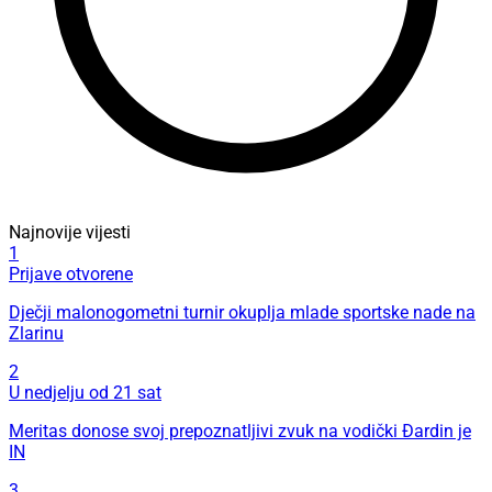
Najnovije vijesti
1
Prijave otvorene
Dječji malonogometni turnir okuplja mlade sportske nade na
Zlarinu
2
U nedjelju od 21 sat
Meritas donose svoj prepoznatljivi zvuk na vodički Đardin je
IN
3