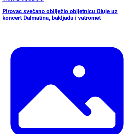
Pirovac svečano obilježio obljetnicu Oluje uz
koncert Dalmatina, bakljadu i vatromet