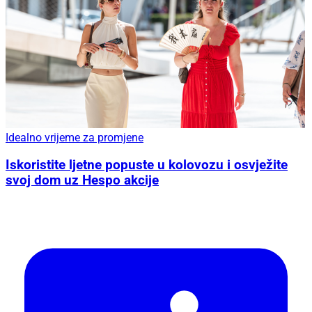
Idealno vrijeme za promjene
Iskoristite ljetne popuste u kolovozu i osvježite
svoj dom uz Hespo akcije