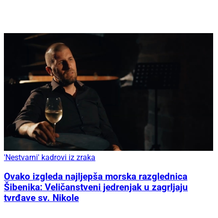
'Nestvarni' kadrovi iz zraka
Ovako izgleda najljepša morska razglednica
Šibenika: Veličanstveni jedrenjak u zagrljaju
tvrđave sv. Nikole