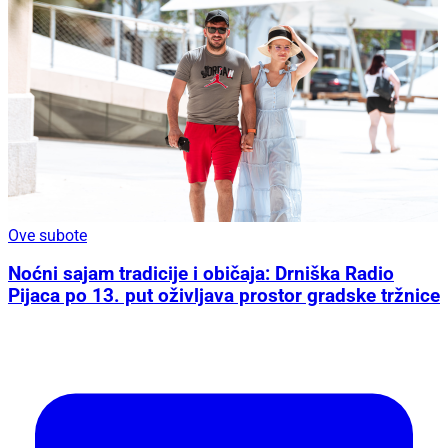
Ove subote
Noćni sajam tradicije i običaja: Drniška Radio
Pijaca po 13. put oživljava prostor gradske tržnice