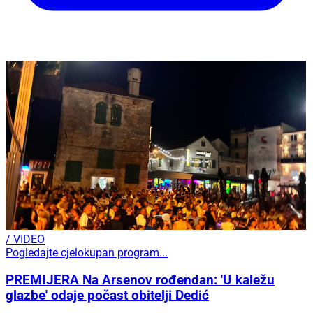
/ VIDEO
Pogledajte cjelokupan program...
PREMIJERA Na Arsenov rođendan: 'U kaležu
glazbe' odaje počast obitelji Dedić