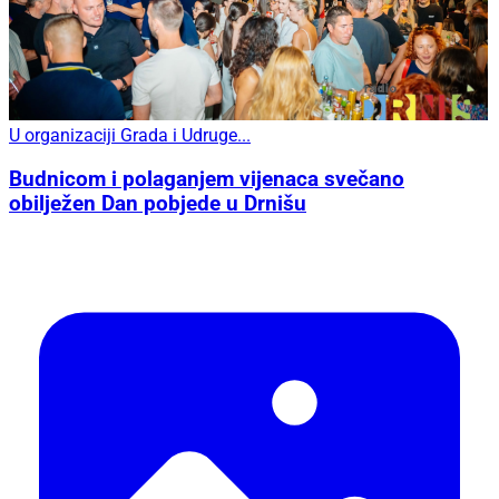
U organizaciji Grada i Udruge...
Budnicom i polaganjem vijenaca svečano
obilježen Dan pobjede u Drnišu