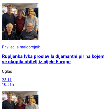
Privilegija malobrojnih
Rupljanka Ivka proslavila dijamantni pir na kojem
se okupila obitelj iz cijele Europe
Oglas
23.11
10:51h