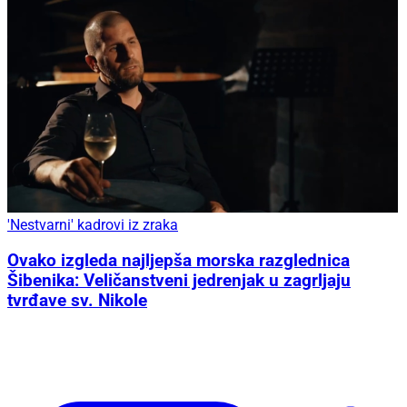
'Nestvarni' kadrovi iz zraka
Ovako izgleda najljepša morska razglednica
Šibenika: Veličanstveni jedrenjak u zagrljaju
tvrđave sv. Nikole