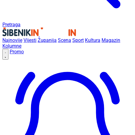
Pretraga
Najnovije
Vijesti
Županija
Scena
Sport
Kultura
Magazin
Kolumne
Promo