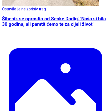
Ostavila je neizbrisiv trag
Šibenik se oprostio od Senke Dodig: ‘Naša si bila
30 godina, ali pamtit ćemo te za cijeli život’