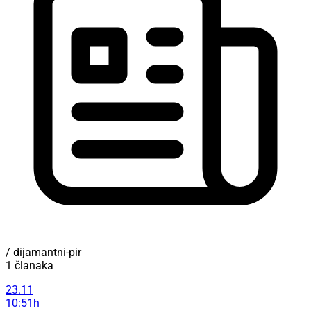
/ dijamantni-pir
1 članaka
23.11
10:51h