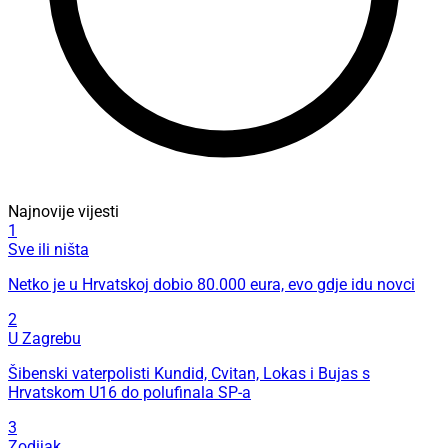
Najnovije vijesti
1
Sve ili ništa
Netko je u Hrvatskoj dobio 80.000 eura, evo gdje idu novci
2
U Zagrebu
Šibenski vaterpolisti Kundid, Cvitan, Lokas i Bujas s
Hrvatskom U16 do polufinala SP-a
3
Zodijak