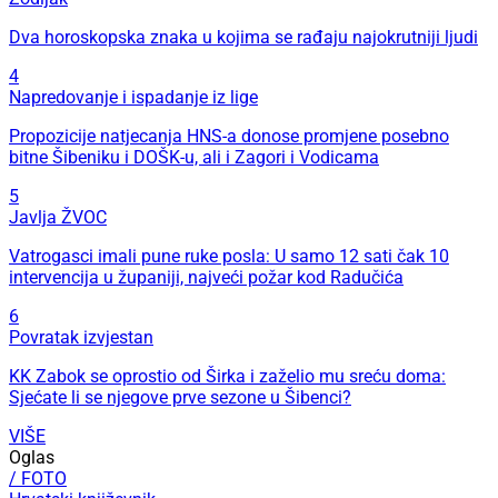
Dva horoskopska znaka u kojima se rađaju najokrutniji ljudi
4
Napredovanje i ispadanje iz lige
Propozicije natjecanja HNS-a donose promjene posebno
bitne Šibeniku i DOŠK-u, ali i Zagori i Vodicama
5
Javlja ŽVOC
Vatrogasci imali pune ruke posla: U samo 12 sati čak 10
intervencija u županiji, najveći požar kod Radučića
6
Povratak izvjestan
KK Zabok se oprostio od Širka i zaželio mu sreću doma:
Sjećate li se njegove prve sezone u Šibenci?
VIŠE
Oglas
/ FOTO