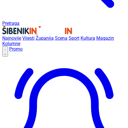
Pretraga
Najnovije
Vijesti
Županija
Scena
Sport
Kultura
Magazin
Kolumne
Promo