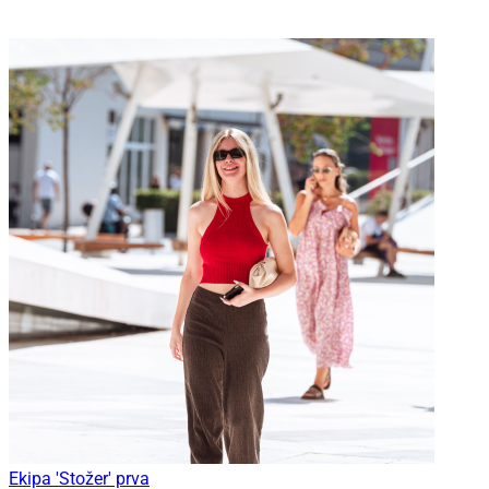
Ekipa 'Stožer' prva