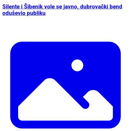
Silente i Šibenik vole se javno, dubrovački bend
oduševio publiku