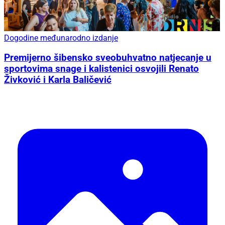
Dogodine međunarodno izdanje
Premijerno šibensko sveobuhvatno natjecanje u
sportovima snage i kalistenici osvojili Renato
Živković i Karla Baličević