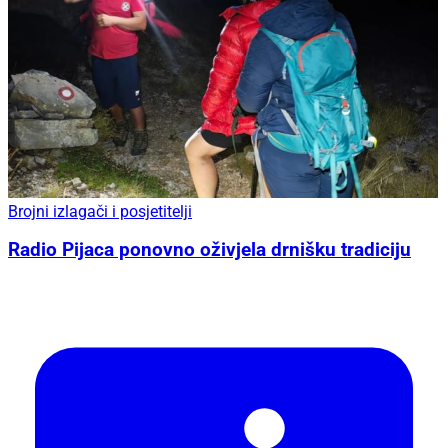
Brojni izlagači i posjetitelji
Radio Pijaca ponovno oživjela drnišku tradiciju