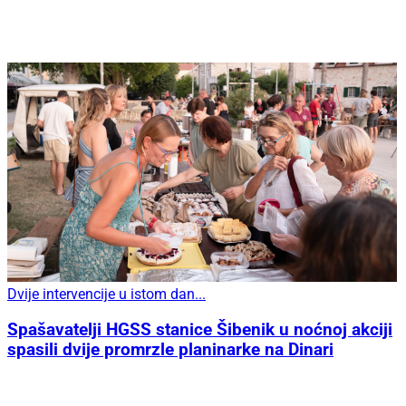
Dvije intervencije u istom dan...
Spašavatelji HGSS stanice Šibenik u noćnoj akciji
spasili dvije promrzle planinarke na Dinari