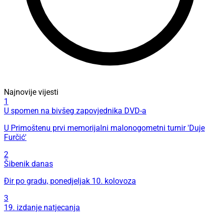
Najnovije vijesti
1
U spomen na bivšeg zapovjednika DVD-a
U Primoštenu prvi memorijalni malonogometni turnir 'Duje
Furčić'
2
Šibenik danas
Đir po gradu, ponedjeljak 10. kolovoza
3
19. izdanje natjecanja