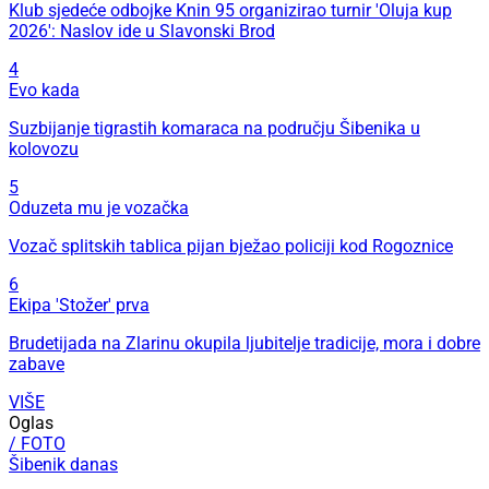
Klub sjedeće odbojke Knin 95 organizirao turnir 'Oluja kup
2026': Naslov ide u Slavonski Brod
4
Evo kada
Suzbijanje tigrastih komaraca na području Šibenika u
kolovozu
5
Oduzeta mu je vozačka
Vozač splitskih tablica pijan bježao policiji kod Rogoznice
6
Ekipa 'Stožer' prva
Brudetijada na Zlarinu okupila ljubitelje tradicije, mora i dobre
zabave
VIŠE
Oglas
/ FOTO
Šibenik danas