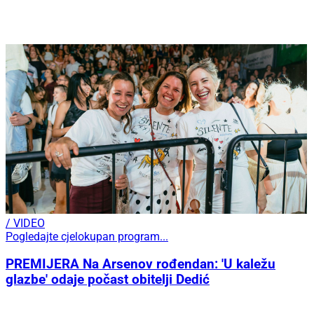
/ VIDEO
Pogledajte cjelokupan program...
PREMIJERA Na Arsenov rođendan: 'U kaležu
glazbe' odaje počast obitelji Dedić