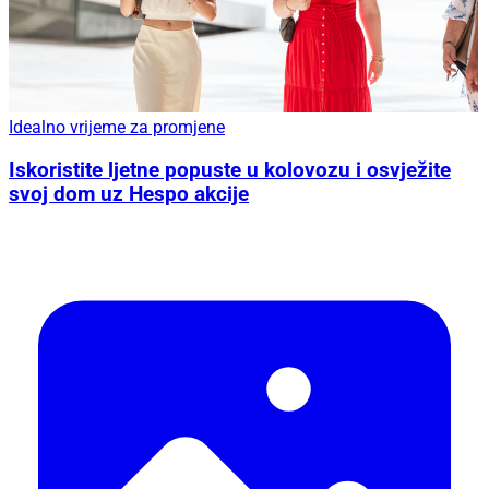
Idealno vrijeme za promjene
Iskoristite ljetne popuste u kolovozu i osvježite
svoj dom uz Hespo akcije