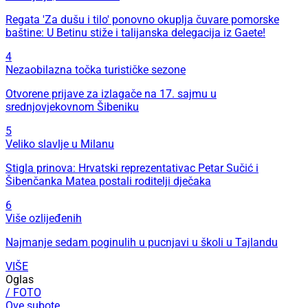
Regata 'Za dušu i tilo' ponovno okuplja čuvare pomorske
baštine: U Betinu stiže i talijanska delegacija iz Gaete!
4
Nezaobilazna točka turističke sezone
Otvorene prijave za izlagače na 17. sajmu u
srednjovjekovnom Šibeniku
5
Veliko slavlje u Milanu
Stigla prinova: Hrvatski reprezentativac Petar Sučić i
Šibenčanka Matea postali roditelji dječaka
6
Više ozlijeđenih
Najmanje sedam poginulih u pucnjavi u školi u Tajlandu
VIŠE
Oglas
/ FOTO
Ove subote