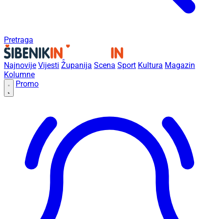
Pretraga
Najnovije
Vijesti
Županija
Scena
Sport
Kultura
Magazin
Kolumne
Promo