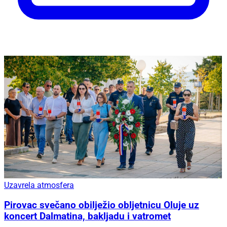
Uzavrela atmosfera
Pirovac svečano obilježio obljetnicu Oluje uz
koncert Dalmatina, bakljadu i vatromet