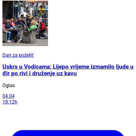
Dan za poželit'
Uskrs u Vodicama: Lijepo vrijeme izmamilo ljude u
đir po rivi i druženje uz kavu
Oglas
04.04
18:12h