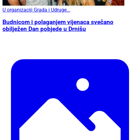
U organizaciji Grada i Udruge...
Budnicom i polaganjem vijenaca svečano
obilježen Dan pobjede u Drnišu