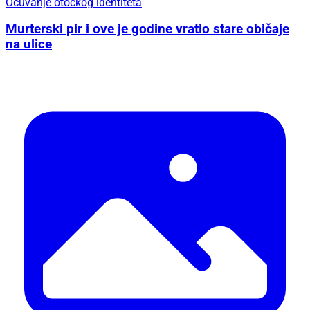
Očuvanje otočkog identiteta
Murterski pir i ove je godine vratio stare običaje
na ulice