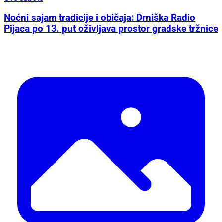
Noćni sajam tradicije i običaja: Drniška Radio
Pijaca po 13. put oživljava prostor gradske tržnice