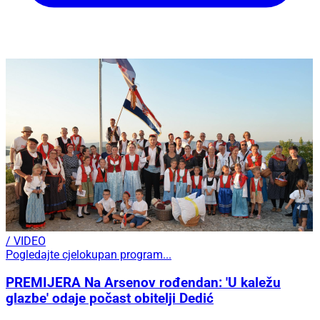
/ VIDEO
Pogledajte cjelokupan program...
PREMIJERA Na Arsenov rođendan: 'U kaležu
glazbe' odaje počast obitelji Dedić