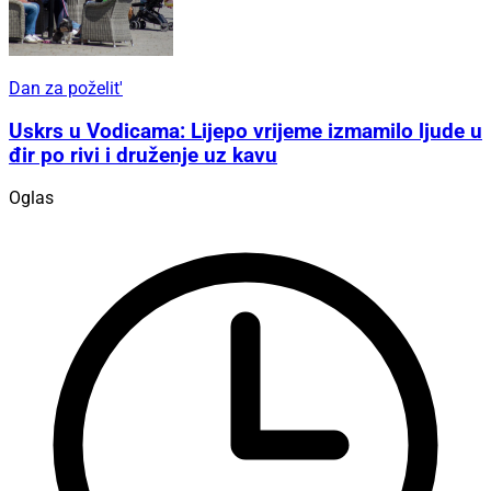
Dan za poželit'
Uskrs u Vodicama: Lijepo vrijeme izmamilo ljude u
đir po rivi i druženje uz kavu
Oglas