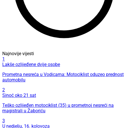
Najnovije vijesti
1
Lakše ozlijeđene dvije osobe
Prometna nesreća u Vodicama: Motociklist oduzeo prednost
automobilu
2
Sinoć oko 21 sat
Teško ozlijeđen motociklist (35) u prometnoj nesreći na
magistrali u Žaboriću
3
U nedjelju, 16. kolovoza