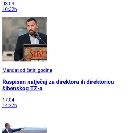
03.03
10:32h
Mandat od četiri godine
Raspisan natječaj za direktora ili direktoricu
šibenskog TZ-a
17.04
14:27h