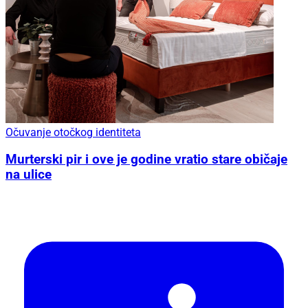
Očuvanje otočkog identiteta
Murterski pir i ove je godine vratio stare običaje
na ulice