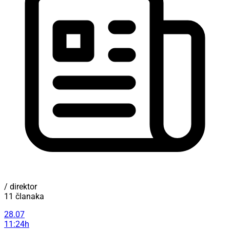
/ direktor
11 članaka
28.07
11:24h