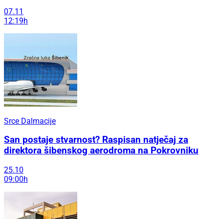
07.11
12:19h
Srce Dalmacije
San postaje stvarnost? Raspisan natječaj za
direktora šibenskog aerodroma na Pokrovniku
25.10
09:00h