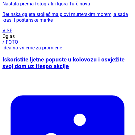
Nastala prema fotografiji Igora Turčinova
Betinska gajeta stoljećima plovi murterskim morem, a sada
krasi i poštanske marke
VIŠE
Oglas
/ FOTO
Idealno vrijeme za promjene
Iskoristite ljetne popuste u kolovozu i osvježite
svoj dom uz Hespo akcije