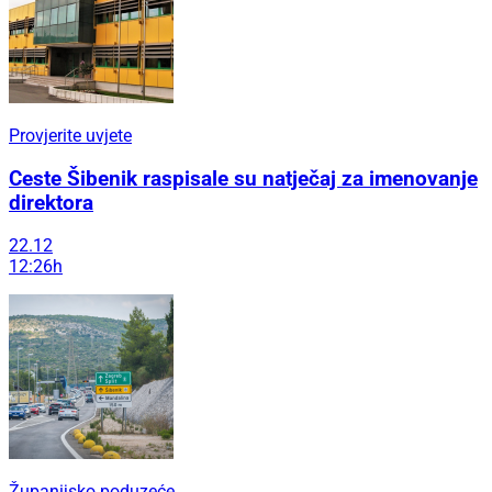
Provjerite uvjete
Ceste Šibenik raspisale su natječaj za imenovanje
direktora
22.12
12:26h
Županijsko poduzeće