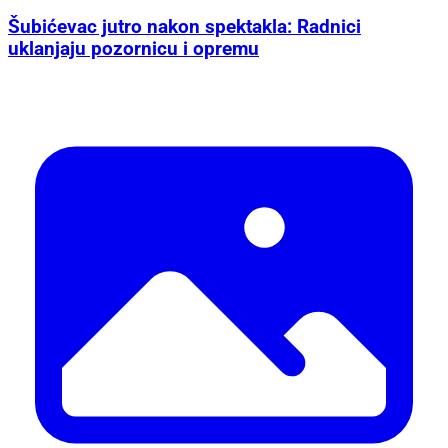
Šubićevac jutro nakon spektakla: Radnici
uklanjaju pozornicu i opremu