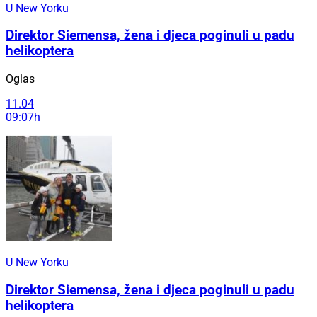
U New Yorku
Direktor Siemensa, žena i djeca poginuli u padu
helikoptera
Oglas
11.04
09:07h
U New Yorku
Direktor Siemensa, žena i djeca poginuli u padu
helikoptera