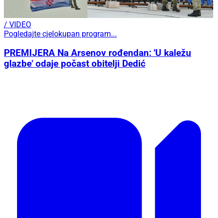
/ VIDEO
Pogledajte cjelokupan program...
PREMIJERA Na Arsenov rođendan: 'U kaležu
glazbe' odaje počast obitelji Dedić