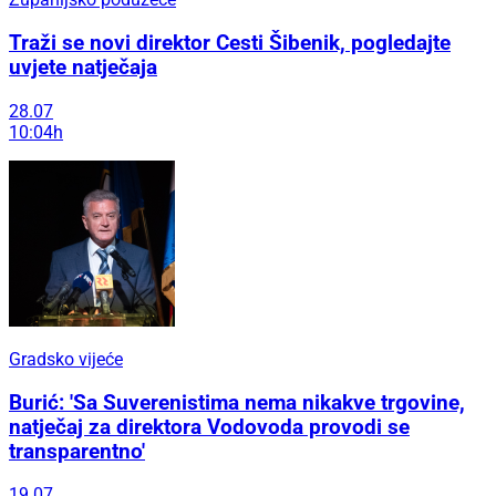
Traži se novi direktor Cesti Šibenik, pogledajte
uvjete natječaja
28.07
10:04h
Gradsko vijeće
Burić: 'Sa Suverenistima nema nikakve trgovine,
natječaj za direktora Vodovoda provodi se
transparentno'
19.07