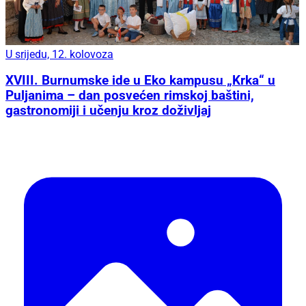
U srijedu, 12. kolovoza
XVIII. Burnumske ide u Eko kampusu „Krka“ u
Puljanima – dan posvećen rimskoj baštini,
gastronomiji i učenju kroz doživljaj