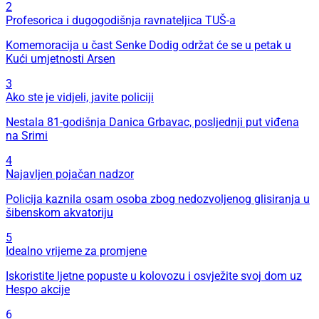
2
Profesorica i dugogodišnja ravnateljica TUŠ-a
Komemoracija u čast Senke Dodig održat će se u petak u
Kući umjetnosti Arsen
3
Ako ste je vidjeli, javite policiji
Nestala 81-godišnja Danica Grbavac, posljednji put viđena
na Srimi
4
Najavljen pojačan nadzor
Policija kaznila osam osoba zbog nedozvoljenog glisiranja u
šibenskom akvatoriju
5
Idealno vrijeme za promjene
Iskoristite ljetne popuste u kolovozu i osvježite svoj dom uz
Hespo akcije
6