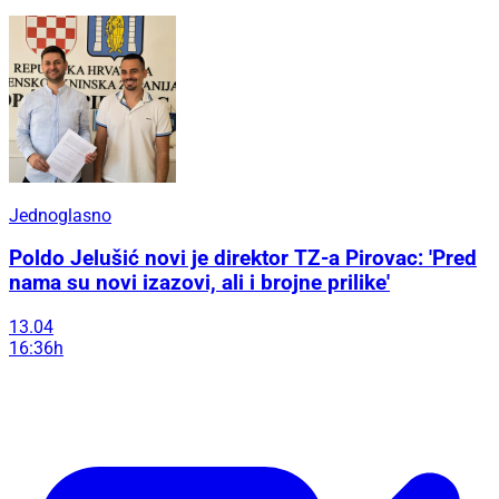
Jednoglasno
Poldo Jelušić novi je direktor TZ-a Pirovac: 'Pred
nama su novi izazovi, ali i brojne prilike'
13.04
16:36h