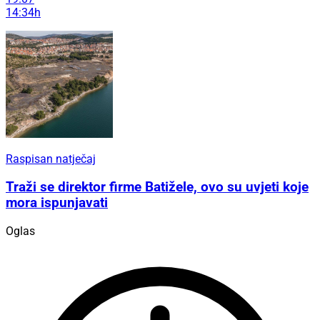
14:34h
Raspisan natječaj
Traži se direktor firme Batižele, ovo su uvjeti koje
mora ispunjavati
Oglas