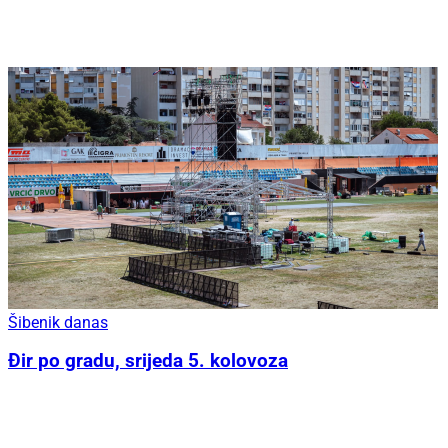
Šibenik danas
Đir po gradu, srijeda 5. kolovoza