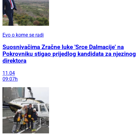
Evo o kome se radi
Suosnivačima Zračne luke 'Srce Dalmacije' na
Pokrovniku stigao prijedlog kandidata za njezinog
direktora
11.04
09:07h