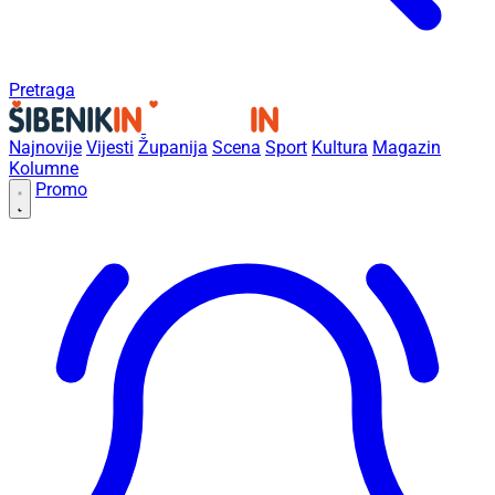
Pretraga
Najnovije
Vijesti
Županija
Scena
Sport
Kultura
Magazin
Kolumne
Promo