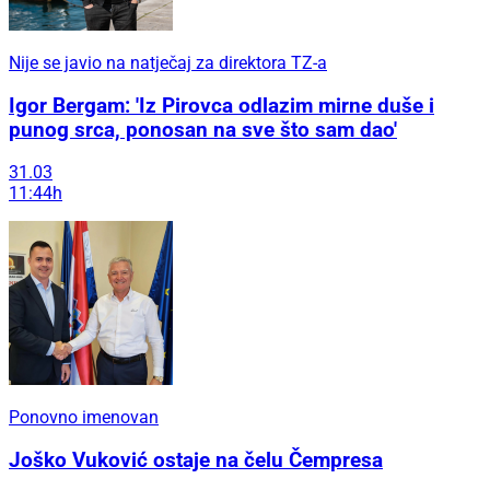
Nije se javio na natječaj za direktora TZ-a
Igor Bergam: 'Iz Pirovca odlazim mirne duše i
punog srca, ponosan na sve što sam dao'
31.03
11:44h
Ponovno imenovan
Joško Vuković ostaje na čelu Čempresa