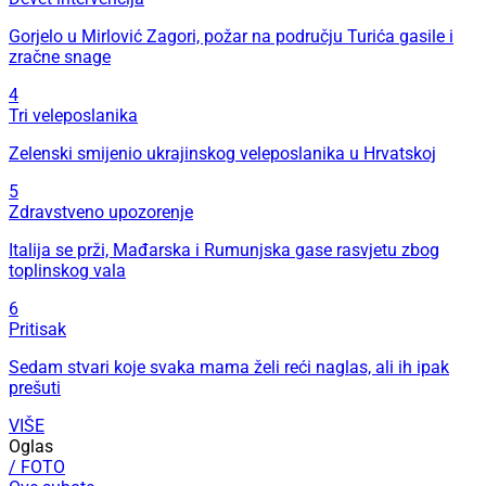
Gorjelo u Mirlović Zagori, požar na području Turića gasile i
zračne snage
4
Tri veleposlanika
Zelenski smijenio ukrajinskog veleposlanika u Hrvatskoj
5
Zdravstveno upozorenje
Italija se prži, Mađarska i Rumunjska gase rasvjetu zbog
toplinskog vala
6
Pritisak
Sedam stvari koje svaka mama želi reći naglas, ali ih ipak
prešuti
VIŠE
Oglas
/ FOTO