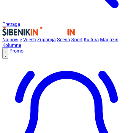
Pretraga
Najnovije
Vijesti
Županija
Scena
Sport
Kultura
Magazin
Kolumne
Promo