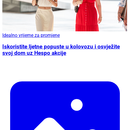
Idealno vrijeme za promjene
Iskoristite ljetne popuste u kolovozu i osvježite
svoj dom uz Hespo akcije