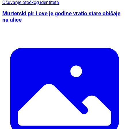
Očuvanje otočkog identiteta
Murterski pir i ove je godine vratio stare običaje
na ulice