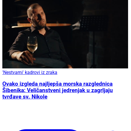
'Nestvarni' kadrovi iz zraka
Ovako izgleda najljepša morska razglednica
Šibenika: Veličanstveni jedrenjak u zagrljaju
tvrđave sv. Nikole