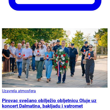
Uzavrela atmosfera
Pirovac svečano obilježio obljetnicu Oluje uz
koncert Dalmatina, bakljadu i vatromet