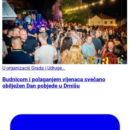
U organizaciji Grada i Udruge...
Budnicom i polaganjem vijenaca svečano
obilježen Dan pobjede u Drnišu