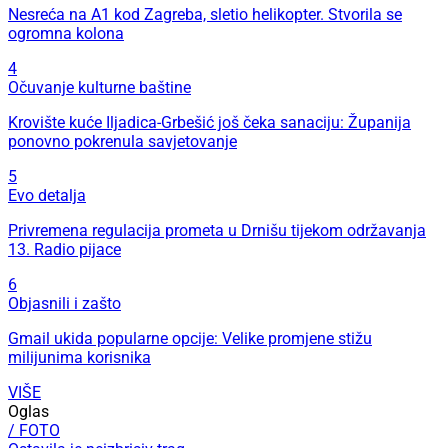
Nesreća na A1 kod Zagreba, sletio helikopter. Stvorila se
ogromna kolona
4
Očuvanje kulturne baštine
Krovište kuće Iljadica-Grbešić još čeka sanaciju: Županija
ponovno pokrenula savjetovanje
5
Evo detalja
Privremena regulacija prometa u Drnišu tijekom održavanja
13. Radio pijace
6
Objasnili i zašto
Gmail ukida popularne opcije: Velike promjene stižu
milijunima korisnika
VIŠE
Oglas
/ FOTO