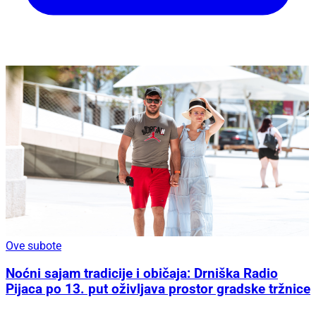
Ove subote
Noćni sajam tradicije i običaja: Drniška Radio
Pijaca po 13. put oživljava prostor gradske tržnice