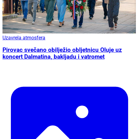
Uzavrela atmosfera
Pirovac svečano obilježio obljetnicu Oluje uz
koncert Dalmatina, bakljadu i vatromet