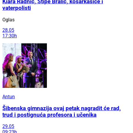
Kiara Radnić, Stipe Bralić, košarkašice i
vaterpolisti
Oglas
28.05
17:30h
Antun
Šibenska gimnazija ovaj petak nagradit će rad,
trud i postignuća profesora i učenika
29.05
09:23h