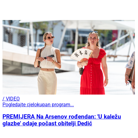
/ VIDEO
Pogledajte cjelokupan program...
PREMIJERA Na Arsenov rođendan: 'U kaležu
glazbe' odaje počast obitelji Dedić