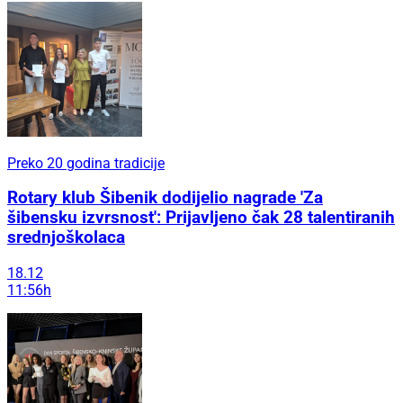
Preko 20 godina tradicije
Rotary klub Šibenik dodijelio nagrade 'Za
šibensku izvrsnost': Prijavljeno čak 28 talentiranih
srednjoškolaca
18.12
11:56h