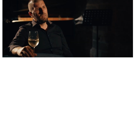
'Nestvarni' kadrovi iz zraka
Ovako izgleda najljepša morska razglednica
Šibenika: Veličanstveni jedrenjak u zagrljaju
tvrđave sv. Nikole