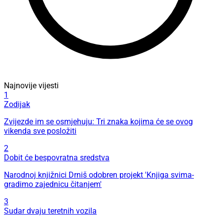
Najnovije vijesti
1
Zodijak
Zvijezde im se osmjehuju: Tri znaka kojima će se ovog
vikenda sve posložiti
2
Dobit će bespovratna sredstva
Narodnoj knjižnici Drniš odobren projekt 'Knjiga svima-
gradimo zajednicu čitanjem'
3
Sudar dvaju teretnih vozila