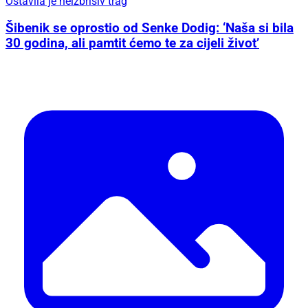
Ostavila je neizbrisiv trag
Šibenik se oprostio od Senke Dodig: ‘Naša si bila
30 godina, ali pamtit ćemo te za cijeli život’