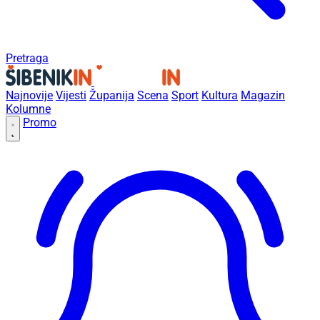
Pretraga
Najnovije
Vijesti
Županija
Scena
Sport
Kultura
Magazin
Kolumne
Promo