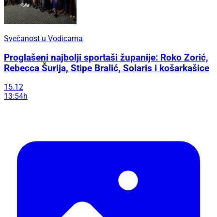
Svečanost u Vodicama
Proglašeni najbolji sportaši županije: Roko Zorić,
Rebecca Šurija, Stipe Bralić, Solaris i košarkašice
15.12
13:54h