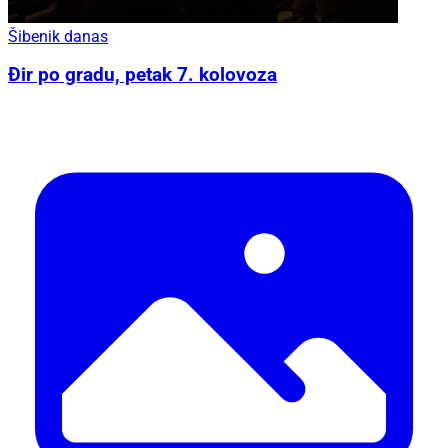
Šibenik danas
Đir po gradu, petak 7. kolovoza