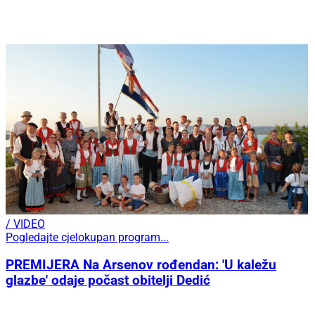
/ VIDEO
Pogledajte cjelokupan program...
PREMIJERA Na Arsenov rođendan: 'U kaležu
glazbe' odaje počast obitelji Dedić