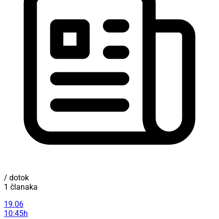
/ dotok
1 članaka
19.06
10:45h