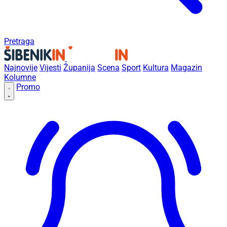
Pretraga
Najnovije
Vijesti
Županija
Scena
Sport
Kultura
Magazin
Kolumne
Promo