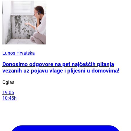
Lunos Hrvatska
Donosimo odgovore na pet najčešćih pitanja
vezanih uz pojavu vlage i plijesni u domovima!
Oglas
19.06
10:45h