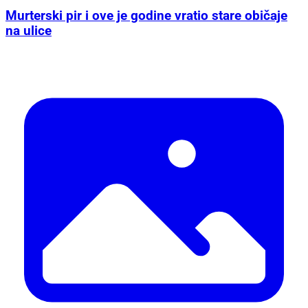
Murterski pir i ove je godine vratio stare običaje
na ulice