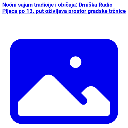
Noćni sajam tradicije i običaja: Drniška Radio
Pijaca po 13. put oživljava prostor gradske tržnice