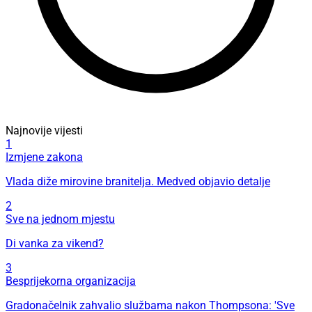
Najnovije vijesti
1
Izmjene zakona
Vlada diže mirovine branitelja. Medved objavio detalje
2
Sve na jednom mjestu
Di vanka za vikend?
3
Besprijekorna organizacija
Gradonačelnik zahvalio službama nakon Thompsona: 'Sve