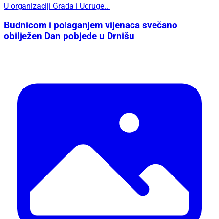
U organizaciji Grada i Udruge...
Budnicom i polaganjem vijenaca svečano
obilježen Dan pobjede u Drnišu