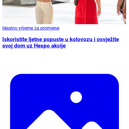
Idealno vrijeme za promjene
Iskoristite ljetne popuste u kolovozu i osvježite
svoj dom uz Hespo akcije