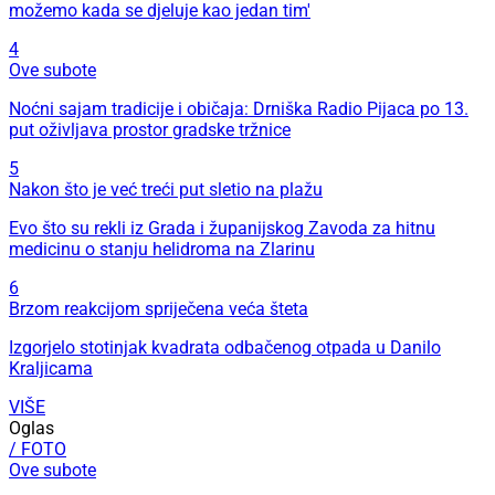
možemo kada se djeluje kao jedan tim'
4
Ove subote
Noćni sajam tradicije i običaja: Drniška Radio Pijaca po 13.
put oživljava prostor gradske tržnice
5
Nakon što je već treći put sletio na plažu
Evo što su rekli iz Grada i županijskog Zavoda za hitnu
medicinu o stanju helidroma na Zlarinu
6
Brzom reakcijom spriječena veća šteta
Izgorjelo stotinjak kvadrata odbačenog otpada u Danilo
Kraljicama
VIŠE
Oglas
/ FOTO
Ove subote