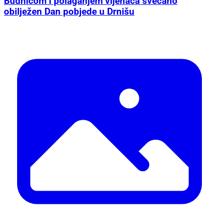
Budnicom i polaganjem vijenaca svečano
obilježen Dan pobjede u Drnišu