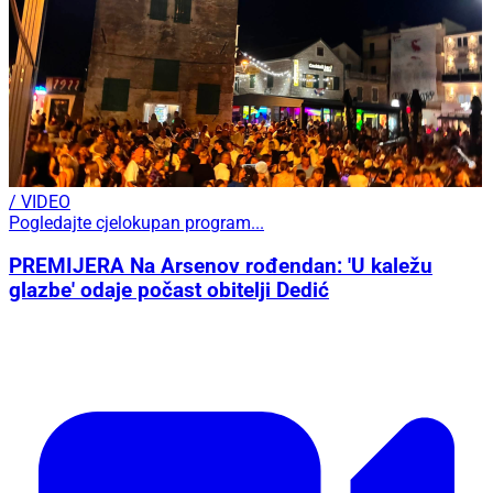
/ VIDEO
Pogledajte cjelokupan program...
PREMIJERA Na Arsenov rođendan: 'U kaležu
glazbe' odaje počast obitelji Dedić