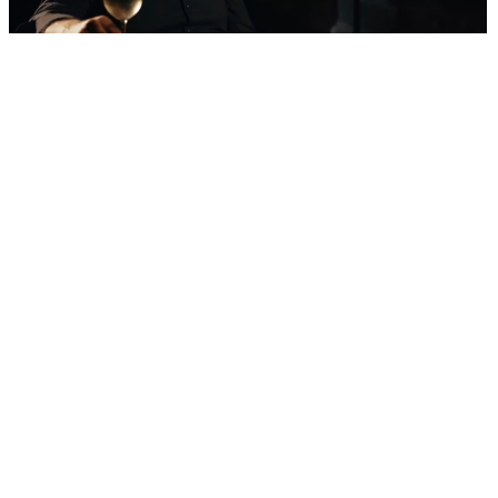
'Nestvarni' kadrovi iz zraka
Ovako izgleda najljepša morska razglednica
Šibenika: Veličanstveni jedrenjak u zagrljaju
tvrđave sv. Nikole