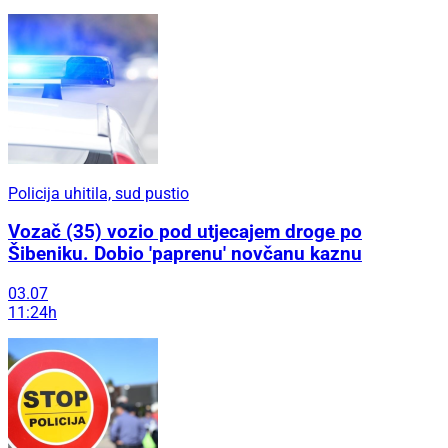
Policija uhitila, sud pustio
Vozač (35) vozio pod utjecajem droge po
Šibeniku. Dobio 'paprenu' novčanu kaznu
03.07
11:24h