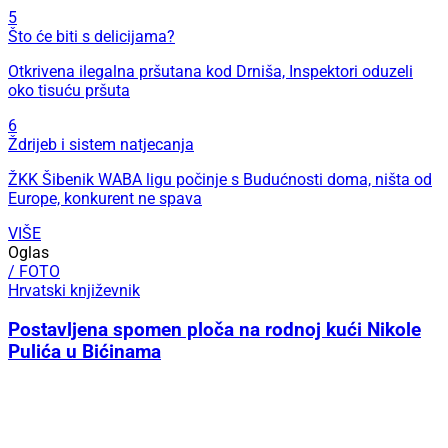
5
Što će biti s delicijama?
Otkrivena ilegalna pršutana kod Drniša, Inspektori oduzeli
oko tisuću pršuta
6
Ždrijeb i sistem natjecanja
ŽKK Šibenik WABA ligu počinje s Budućnosti doma, ništa od
Europe, konkurent ne spava
VIŠE
Oglas
/ FOTO
Hrvatski književnik
Postavljena spomen ploča na rodnoj kući Nikole
Pulića u Bićinama