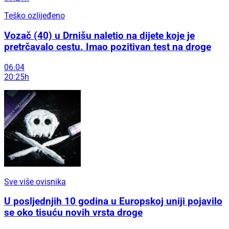
Teško ozlijeđeno
Vozač (40) u Drnišu naletio na dijete koje je
pretrčavalo cestu. Imao pozitivan test na droge
06.04
20:25h
Sve više ovisnika
U posljednjih 10 godina u Europskoj uniji pojavilo
se oko tisuću novih vrsta droge