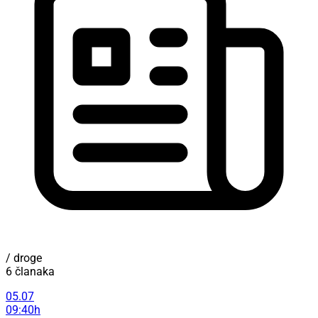
/ droge
6 članaka
05.07
09:40h