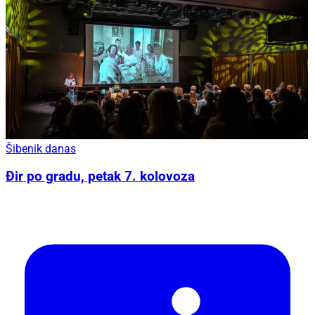
Šibenik danas
Đir po gradu, petak 7. kolovoza