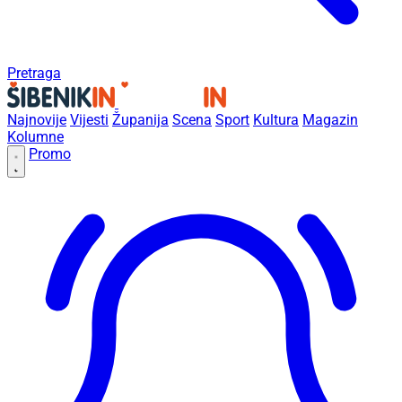
Pretraga
Najnovije
Vijesti
Županija
Scena
Sport
Kultura
Magazin
Kolumne
Promo