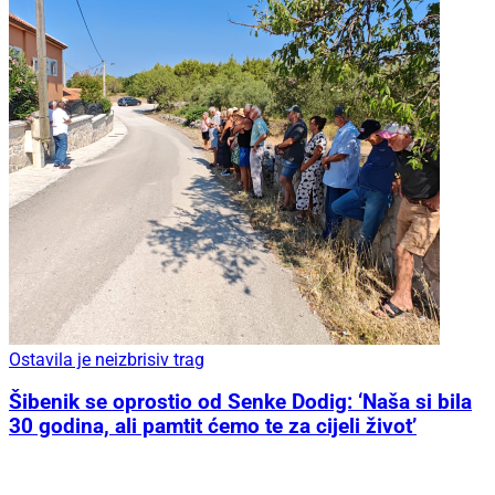
Ostavila je neizbrisiv trag
Šibenik se oprostio od Senke Dodig: ‘Naša si bila
30 godina, ali pamtit ćemo te za cijeli život’