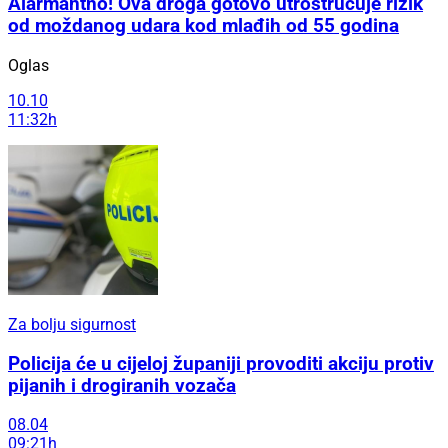
Alarmantno! Ova droga gotovo utrostručuje rizik
od moždanog udara kod mlađih od 55 godina
Oglas
10.10
11:32h
Za bolju sigurnost
Policija će u cijeloj županiji provoditi akciju protiv
pijanih i drogiranih vozača
08.04
09:21h