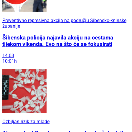
Preventivno represivna akcija na području Šibensko-kninske
županije
Šibenska policija najavila akciju na cestama
tijekom vikenda. Evo na što će se fokusirati
14.03
10:01h
Ozbiljan rizik za mlade