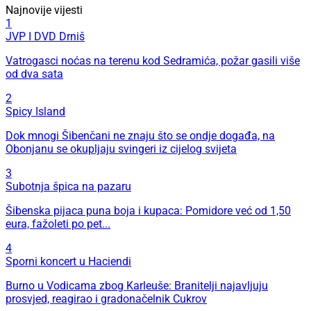
Najnovije vijesti
1
JVP I DVD Drniš
Vatrogasci noćas na terenu kod Sedramića, požar gasili više
od dva sata
2
Spicy Island
Dok mnogi Šibenčani ne znaju što se ondje događa, na
Obonjanu se okupljaju svingeri iz cijelog svijeta
3
Subotnja špica na pazaru
Šibenska pijaca puna boja i kupaca: Pomidore već od 1,50
eura, fažoleti po pet...
4
Sporni koncert u Haciendi
Burno u Vodicama zbog Karleuše: Branitelji najavljuju
prosvjed, reagirao i gradonačelnik Cukrov