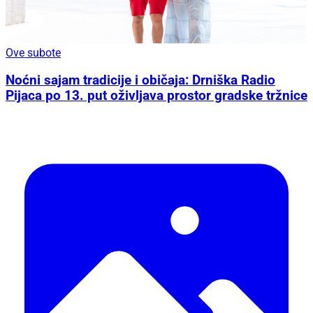
Ove subote
Noćni sajam tradicije i običaja: Drniška Radio
Pijaca po 13. put oživljava prostor gradske tržnice