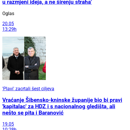
u razmjeni ideja, a ne širenju straha'
Oglas
20.05
13:29h
'Plavi' zacrtali šest ciljeva
Vraćanje Šibensko-kninske županije bio bi pravi
'kapitalac' za HDZ i s nacionalnog gledišta, ali
nešto se pita i Baranović
19.05
10:28h