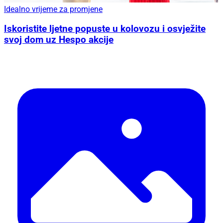
Idealno vrijeme za promjene
Iskoristite ljetne popuste u kolovozu i osvježite
svoj dom uz Hespo akcije