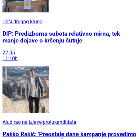
Uoči drugog kruga
DIP: Predizborna subota relativno mirna, tek
manje dojave o kršenju šutnje
22.05
11:10h
Aludirao na izjave protukandidata
Paško Rakić: 'Preostale dane kampanje provedimo