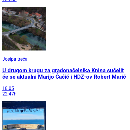
Josipa treća
U drugom krugu za gradonačelnika Knina sučelit
će se aktualni Marijo Ćaćić i HDZ-ov Robert Marić
18.05
22:47h