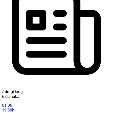
/ drugi-krug
6 članaka
01.06
19:30h