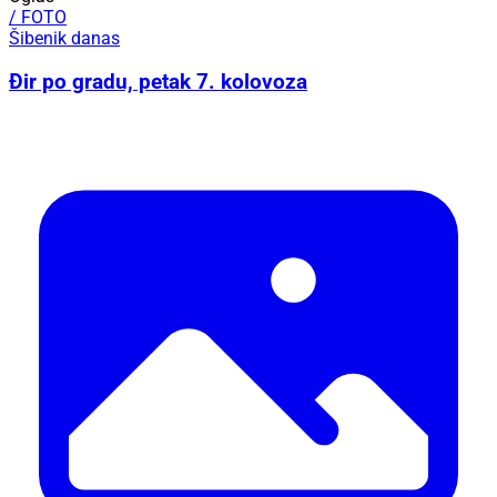
/ FOTO
Šibenik danas
Đir po gradu, petak 7. kolovoza