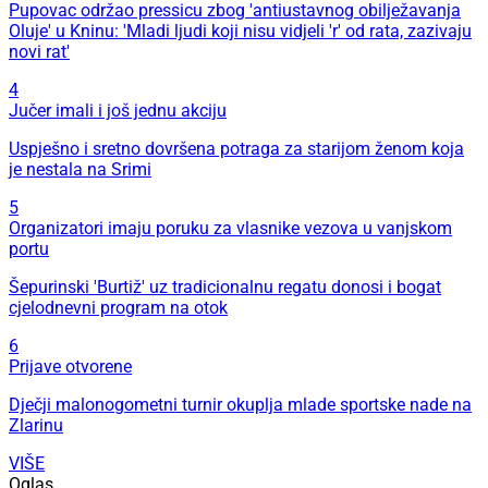
Pupovac održao pressicu zbog 'antiustavnog obilježavanja
Oluje' u Kninu: 'Mladi ljudi koji nisu vidjeli 'r' od rata, zazivaju
novi rat'
4
Jučer imali i još jednu akciju
Uspješno i sretno dovršena potraga za starijom ženom koja
je nestala na Srimi
5
Organizatori imaju poruku za vlasnike vezova u vanjskom
portu
Šepurinski 'Burtiž' uz tradicionalnu regatu donosi i bogat
cjelodnevni program na otok
6
Prijave otvorene
Dječji malonogometni turnir okuplja mlade sportske nade na
Zlarinu
VIŠE
Oglas