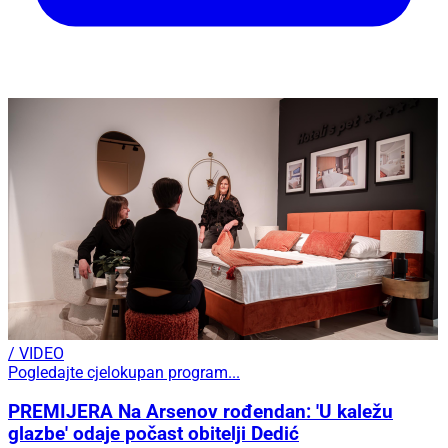
/ VIDEO
Pogledajte cjelokupan program...
PREMIJERA Na Arsenov rođendan: 'U kaležu
glazbe' odaje počast obitelji Dedić