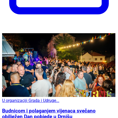
U organizaciji Grada i Udruge...
Budnicom i polaganjem vijenaca svečano
obilježen Dan pobjede u Drnišu