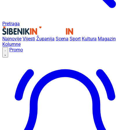
Pretraga
Najnovije
Vijesti
Županija
Scena
Sport
Kultura
Magazin
Kolumne
Promo