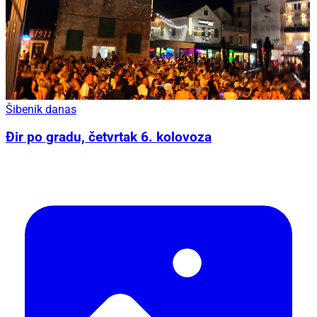
Šibenik danas
Đir po gradu, četvrtak 6. kolovoza