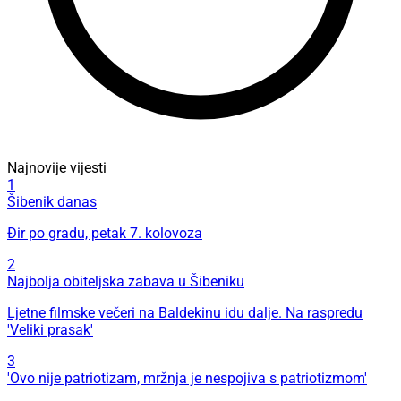
Najnovije vijesti
1
Šibenik danas
Đir po gradu, petak 7. kolovoza
2
Najbolja obiteljska zabava u Šibeniku
Ljetne filmske večeri na Baldekinu idu dalje. Na raspredu
'Veliki prasak'
3
'Ovo nije patriotizam, mržnja je nespojiva s patriotizmom'