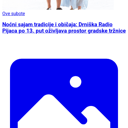
Ove subote
Noćni sajam tradicije i običaja: Drniška Radio
Pijaca po 13. put oživljava prostor gradske tržnice