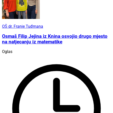
OŠ dr. Franje Tuđmana
Osmaš Filip Jejina iz Knina osvojio drugo mjesto
na natjecanju iz matematike
Oglas