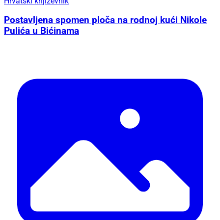
Hrvatski književnik
Postavljena spomen ploča na rodnoj kući Nikole
Pulića u Bićinama