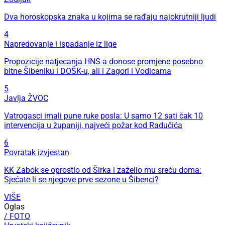
Dva horoskopska znaka u kojima se rađaju najokrutniji ljudi
4
Napredovanje i ispadanje iz lige
Propozicije natjecanja HNS-a donose promjene posebno
bitne Šibeniku i DOŠK-u, ali i Zagori i Vodicama
5
Javlja ŽVOC
Vatrogasci imali pune ruke posla: U samo 12 sati čak 10
intervencija u županiji, najveći požar kod Radučića
6
Povratak izvjestan
KK Zabok se oprostio od Širka i zaželio mu sreću doma:
Sjećate li se njegove prve sezone u Šibenci?
VIŠE
Oglas
/ FOTO