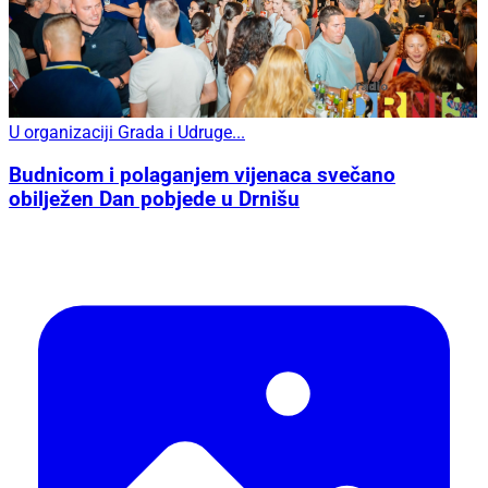
U organizaciji Grada i Udruge...
Budnicom i polaganjem vijenaca svečano
obilježen Dan pobjede u Drnišu