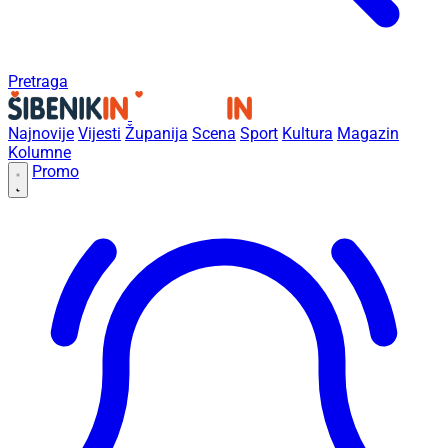
Pretraga
Najnovije
Vijesti
Županija
Scena
Sport
Kultura
Magazin
Kolumne
Promo