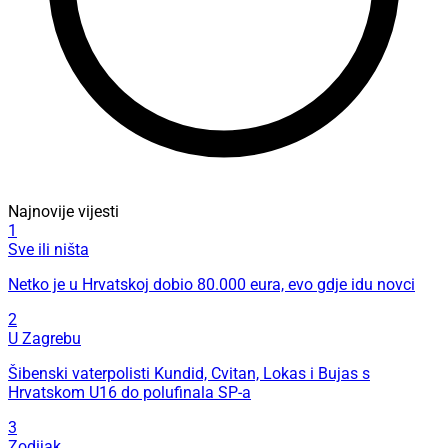
Najnovije vijesti
1
Sve ili ništa
Netko je u Hrvatskoj dobio 80.000 eura, evo gdje idu novci
2
U Zagrebu
Šibenski vaterpolisti Kundid, Cvitan, Lokas i Bujas s
Hrvatskom U16 do polufinala SP-a
3
Zodijak