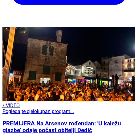
/ VIDEO
Pogledajte cjelokupan program...
PREMIJERA Na Arsenov rođendan: 'U kaležu
glazbe' odaje počast obitelji Dedić