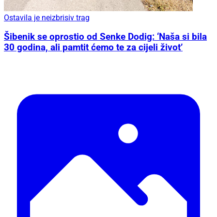
Ostavila je neizbrisiv trag
Šibenik se oprostio od Senke Dodig: ‘Naša si bila
30 godina, ali pamtit ćemo te za cijeli život’