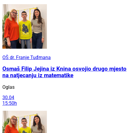
OŠ dr. Franje Tuđmana
Osmaš Filip Jejina iz Knina osvojio drugo mjesto
na natjecanju iz matematike
Oglas
30.04
15:50h