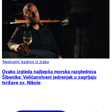
'Nestvarni' kadrovi iz zraka
Ovako izgleda najljepša morska razglednica
Šibenika: Veličanstveni jedrenjak u zagrljaju
tvrđave sv. Nikole