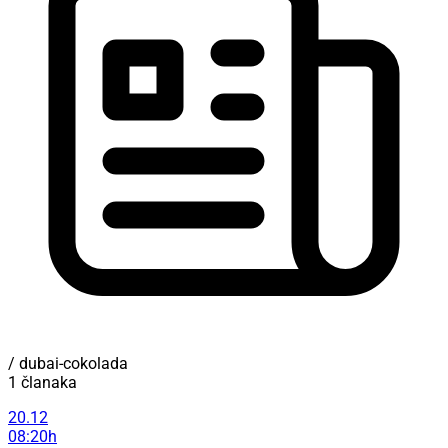
/ dubai-cokolada
1 članaka
20.12
08:20h