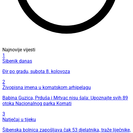
Najnovije vijesti
1
Šibenik danas
Đir po gradu, subota 8. kolovoza
2
Živopisna imena u kornatskom arhipelagu
Babina Guzica, Prduša i Mrtvac nisu šala: Upoznajte svih 89
otoka Nacionalnog parka Kornati
3
Natječaj u tijeku
Šibenska bolnica zapošljava čak 53 djelatnika, traže liječnike,