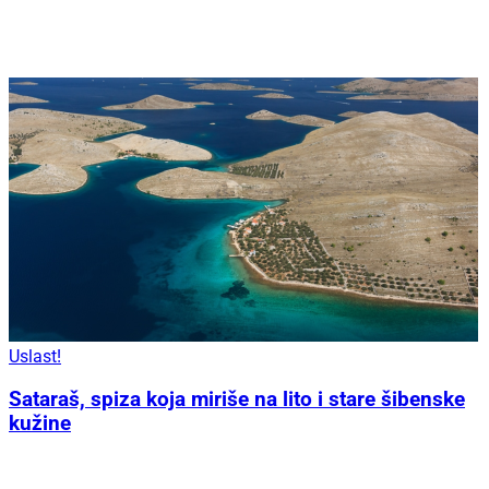
Uslast!
Sataraš, spiza koja miriše na lito i stare šibenske
kužine