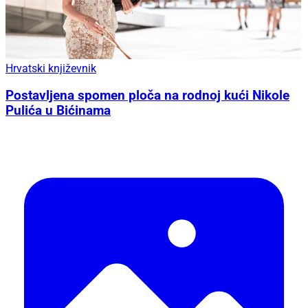
Hrvatski književnik
Postavljena spomen ploča na rodnoj kući Nikole
Pulića u Bićinama