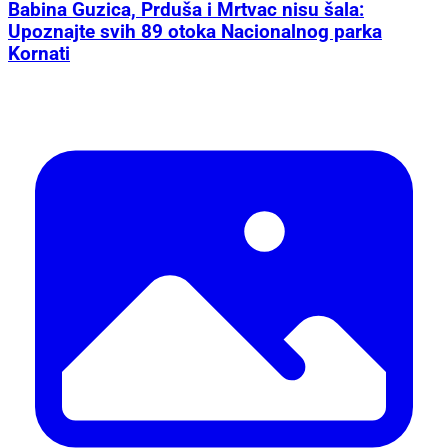
Babina Guzica, Prduša i Mrtvac nisu šala:
Upoznajte svih 89 otoka Nacionalnog parka
Kornati