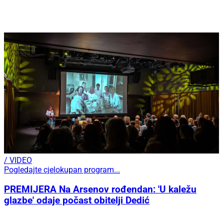
/ VIDEO
Pogledajte cjelokupan program...
PREMIJERA Na Arsenov rođendan: 'U kaležu
glazbe' odaje počast obitelji Dedić