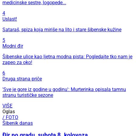
medicinske sestre, logopede...
4
Uslast!
Sataraš, spiza koja miriše na lito i stare šibenske kužine
5
Modni đir
Šibenske ulice kao ljetna modna pista: Pogledajte tko nam je
zapeo za oko!
6
Druga strana priče
'Sve je gore iz godine u godinu': Murterinka opisala tamnu
stranu turističke sezone
VIŠE
Oglas
/ FOTO
Šibenik danas
Đir po gradu, subota 8. kolovoza