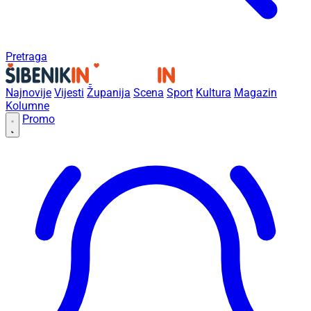
Pretraga
Najnovije
Vijesti
Županija
Scena
Sport
Kultura
Magazin
Kolumne
Promo