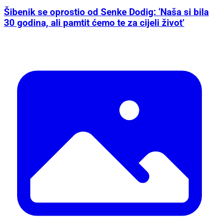
Šibenik se oprostio od Senke Dodig: ‘Naša si bila
30 godina, ali pamtit ćemo te za cijeli život’