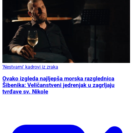
'Nestvarni' kadrovi iz zraka
Ovako izgleda najljepša morska razglednica
Šibenika: Veličanstveni jedrenjak u zagrljaju
tvrđave sv. Nikole