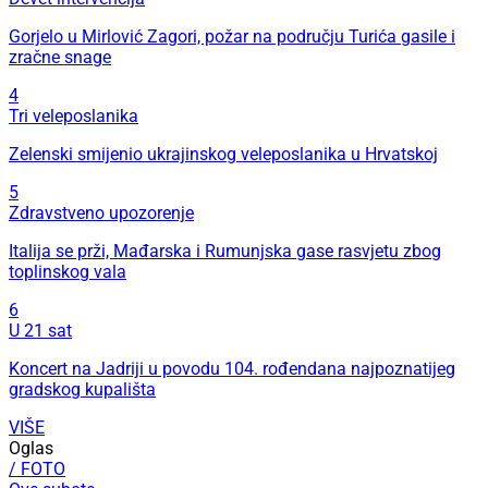
Gorjelo u Mirlović Zagori, požar na području Turića gasile i
zračne snage
4
Tri veleposlanika
Zelenski smijenio ukrajinskog veleposlanika u Hrvatskoj
5
Zdravstveno upozorenje
Italija se prži, Mađarska i Rumunjska gase rasvjetu zbog
toplinskog vala
6
U 21 sat
Koncert na Jadriji u povodu 104. rođendana najpoznatijeg
gradskog kupališta
VIŠE
Oglas
/ FOTO