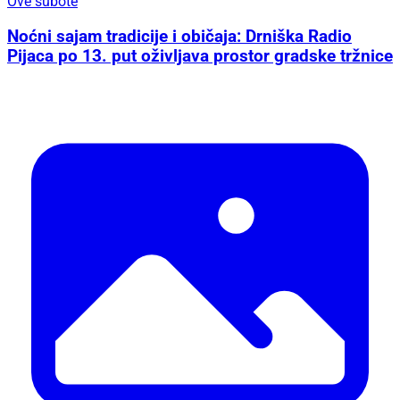
Ove subote
Noćni sajam tradicije i običaja: Drniška Radio
Pijaca po 13. put oživljava prostor gradske tržnice