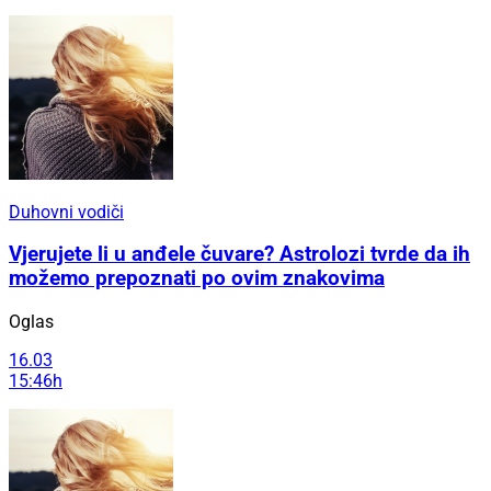
Duhovni vodiči
Vjerujete li u anđele čuvare? Astrolozi tvrde da ih
možemo prepoznati po ovim znakovima
Oglas
16.03
15:46h