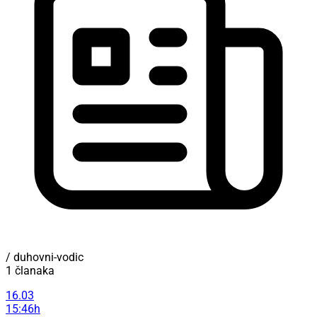
/ duhovni-vodic
1 članaka
16.03
15:46h