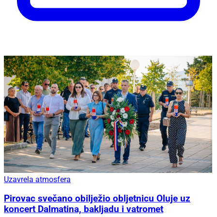
Uzavrela atmosfera
Pirovac svečano obilježio obljetnicu Oluje uz
koncert Dalmatina, bakljadu i vatromet