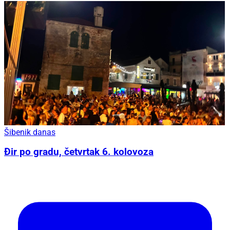
Šibenik danas
Đir po gradu, četvrtak 6. kolovoza