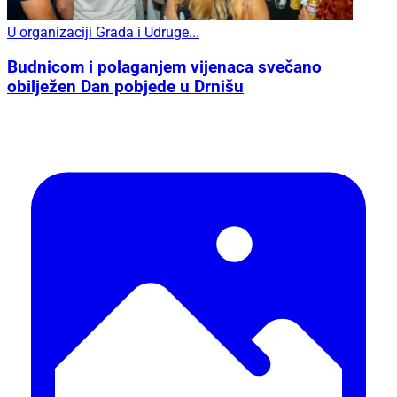
U organizaciji Grada i Udruge...
Budnicom i polaganjem vijenaca svečano
obilježen Dan pobjede u Drnišu