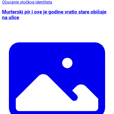
Očuvanje otočkog identiteta
Murterski pir i ove je godine vratio stare običaje
na ulice