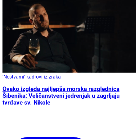
'Nestvarni' kadrovi iz zraka
Ovako izgleda najljepša morska razglednica
Šibenika: Veličanstveni jedrenjak u zagrljaju
tvrđave sv. Nikole