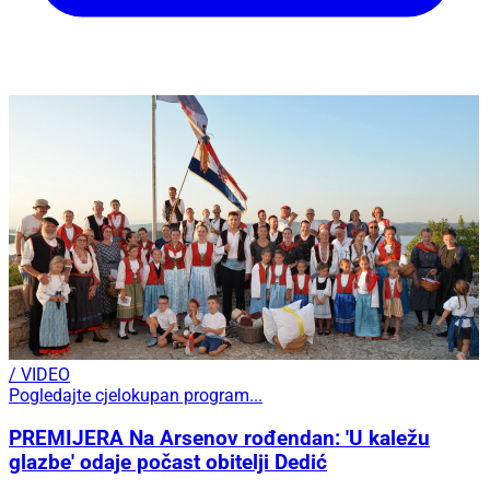
/ VIDEO
Pogledajte cjelokupan program...
PREMIJERA Na Arsenov rođendan: 'U kaležu
glazbe' odaje počast obitelji Dedić