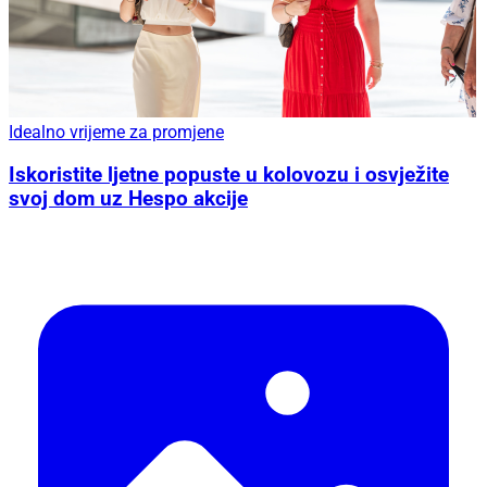
Idealno vrijeme za promjene
Iskoristite ljetne popuste u kolovozu i osvježite
svoj dom uz Hespo akcije