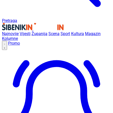
Pretraga
Najnovije
Vijesti
Županija
Scena
Sport
Kultura
Magazin
Kolumne
Promo