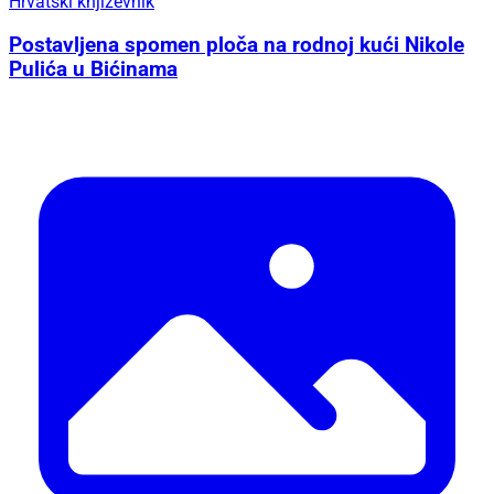
Hrvatski književnik
Postavljena spomen ploča na rodnoj kući Nikole
Pulića u Bićinama