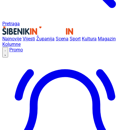
Pretraga
Najnovije
Vijesti
Županija
Scena
Sport
Kultura
Magazin
Kolumne
Promo