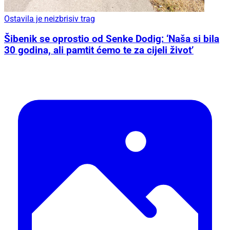
Ostavila je neizbrisiv trag
Šibenik se oprostio od Senke Dodig: ‘Naša si bila
30 godina, ali pamtit ćemo te za cijeli život’