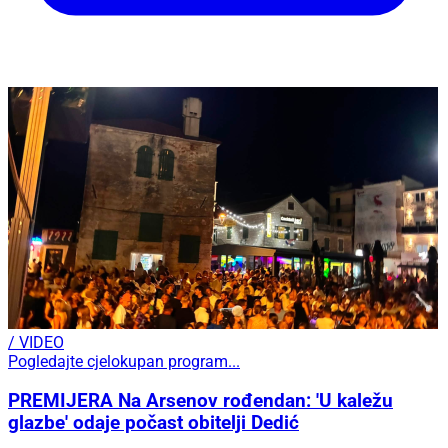
/ VIDEO
Pogledajte cjelokupan program...
PREMIJERA Na Arsenov rođendan: 'U kaležu
glazbe' odaje počast obitelji Dedić