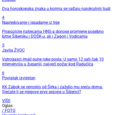
Dva horoskopska znaka u kojima se rađaju najokrutniji ljudi
4
Napredovanje i ispadanje iz lige
Propozicije natjecanja HNS-a donose promjene posebno
bitne Šibeniku i DOŠK-u, ali i Zagori i Vodicama
5
Javlja ŽVOC
Vatrogasci imali pune ruke posla: U samo 12 sati čak 10
intervencija u županiji, najveći požar kod Radučića
6
Povratak izvjestan
KK Zabok se oprostio od Širka i zaželio mu sreću doma:
Sjećate li se njegove prve sezone u Šibenci?
VIŠE
Oglas
/ FOTO