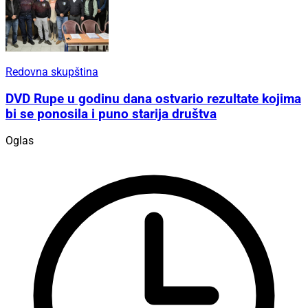
Redovna skupština
DVD Rupe u godinu dana ostvario rezultate kojima
bi se ponosila i puno starija društva
Oglas