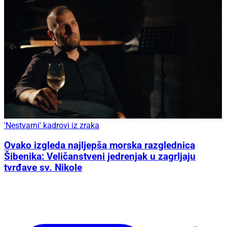
'Nestvarni' kadrovi iz zraka
Ovako izgleda najljepša morska razglednica
Šibenika: Veličanstveni jedrenjak u zagrljaju
tvrđave sv. Nikole