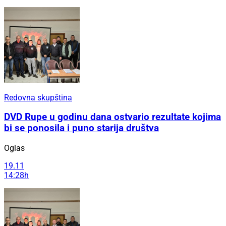
Redovna skupština
DVD Rupe u godinu dana ostvario rezultate kojima
bi se ponosila i puno starija društva
Oglas
19.11
14:28h