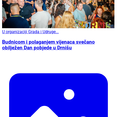
U organizaciji Grada i Udruge...
Budnicom i polaganjem vijenaca svečano
obilježen Dan pobjede u Drnišu