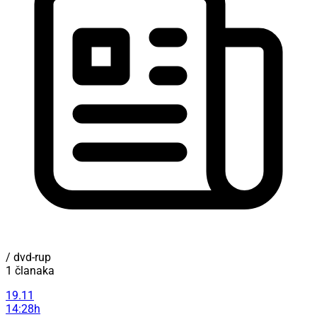
/ dvd-rup
1 članaka
19.11
14:28h