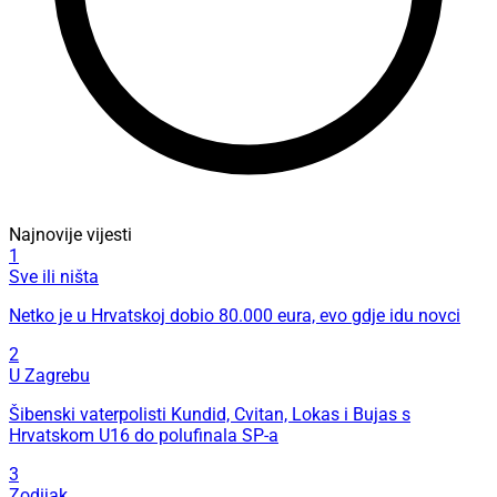
Najnovije vijesti
1
Sve ili ništa
Netko je u Hrvatskoj dobio 80.000 eura, evo gdje idu novci
2
U Zagrebu
Šibenski vaterpolisti Kundid, Cvitan, Lokas i Bujas s
Hrvatskom U16 do polufinala SP-a
3
Zodijak