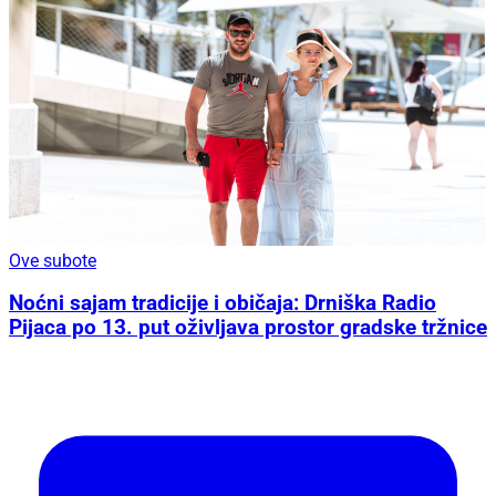
Ove subote
Noćni sajam tradicije i običaja: Drniška Radio
Pijaca po 13. put oživljava prostor gradske tržnice