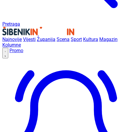
Pretraga
Najnovije
Vijesti
Županija
Scena
Sport
Kultura
Magazin
Kolumne
Promo