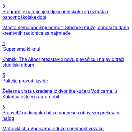
3
Program je namijenjen djeci predškolskog uzrasta i
osnovnoškolske dobi
'Mašta nema godišnji odmor': Šibenski muzej donosi tri dana
kreativnih radionica za najmlađe
4
'Super smo kliknuli'
Kninski The Alibor predstavio novu pjevačicu i najavio treći
studijski album
5
Policija provodi izvide
Željezna vrata ukradena iz dvorišta kuće u Vodicama, u
Solarisu oštećen automobil
6
Protiv 42-godišnjaka bit će podnesen obavezni prekršajni
nalog
Motociklist u Vodicama oduzeo prednost vozaču