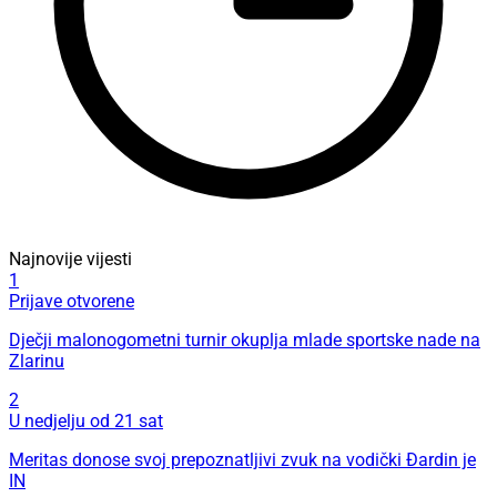
Najnovije vijesti
1
Prijave otvorene
Dječji malonogometni turnir okuplja mlade sportske nade na
Zlarinu
2
U nedjelju od 21 sat
Meritas donose svoj prepoznatljivi zvuk na vodički Đardin je
IN