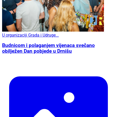
U organizaciji Grada i Udruge...
Budnicom i polaganjem vijenaca svečano
obilježen Dan pobjede u Drnišu