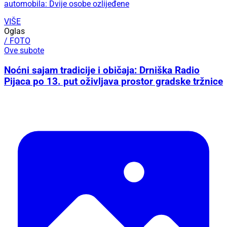
automobila: Dvije osobe ozlijeđene
VIŠE
Oglas
/ FOTO
Ove subote
Noćni sajam tradicije i običaja: Drniška Radio
Pijaca po 13. put oživljava prostor gradske tržnice