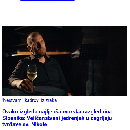
'Nestvarni' kadrovi iz zraka
Ovako izgleda najljepša morska razglednica
Šibenika: Veličanstveni jedrenjak u zagrljaju
tvrđave sv. Nikole