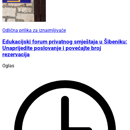
Odlična prilika za iznajmljivače
Edukacijski forum privatnog smještaja u Šibeniku:
Unaprijedite poslovanje i povećajte broj
rezervacija
Oglas