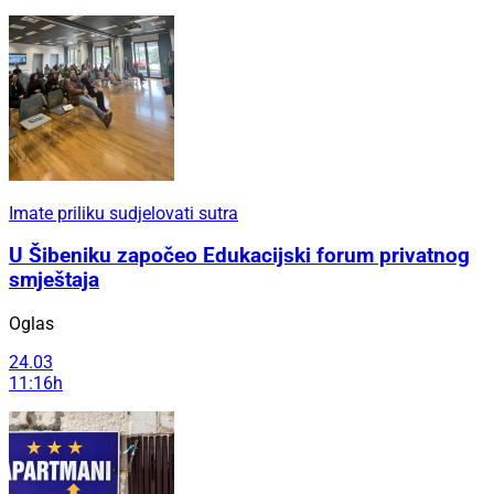
Imate priliku sudjelovati sutra
U Šibeniku započeo Edukacijski forum privatnog
smještaja
Oglas
24.03
11:16h