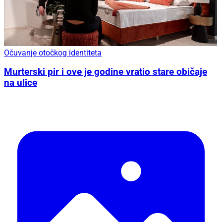
Očuvanje otočkog identiteta
Murterski pir i ove je godine vratio stare običaje
na ulice