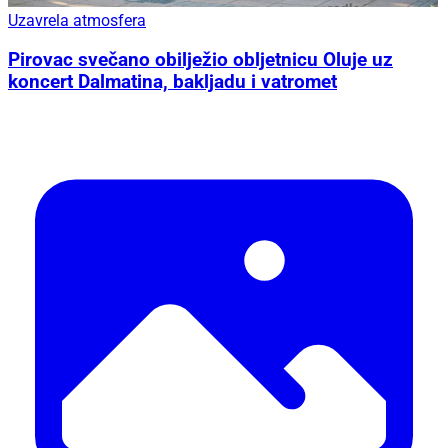
Uzavrela atmosfera
Pirovac svečano obilježio obljetnicu Oluje uz
koncert Dalmatina, bakljadu i vatromet