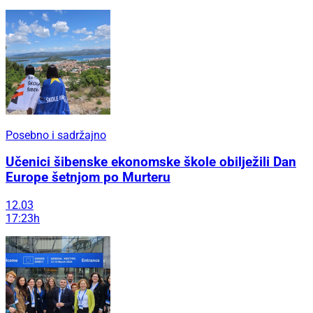
Posebno i sadržajno
Učenici šibenske ekonomske škole obilježili Dan
Europe šetnjom po Murteru
12.03
17:23h