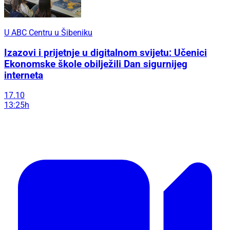
U ABC Centru u Šibeniku
Izazovi i prijetnje u digitalnom svijetu: Učenici
Ekonomske škole obilježili Dan sigurnijeg
interneta
17.10
13:25h