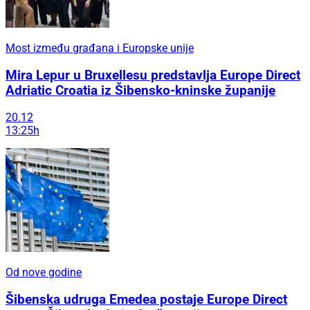
Most između građana i Europske unije
Mira Lepur u Bruxellesu predstavlja Europe Direct
Adriatic Croatia iz Šibensko-kninske županije
20.12
13:25h
Od nove godine
Šibenska udruga Emedea postaje Europe Direct