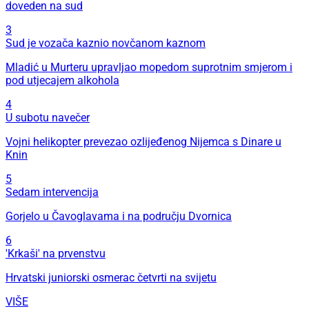
doveden na sud
3
Sud je vozača kaznio novčanom kaznom
Mladić u Murteru upravljao mopedom suprotnim smjerom i
pod utjecajem alkohola
4
U subotu navečer
Vojni helikopter prevezao ozlijeđenog Nijemca s Dinare u
Knin
5
Sedam intervencija
Gorjelo u Čavoglavama i na području Dvornica
6
'Krkaši' na prvenstvu
Hrvatski juniorski osmerac četvrti na svijetu
VIŠE