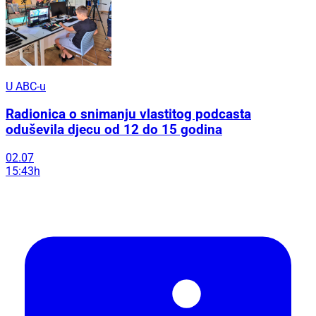
U ABC-u
Radionica o snimanju vlastitog podcasta
oduševila djecu od 12 do 15 godina
02.07
15:43h