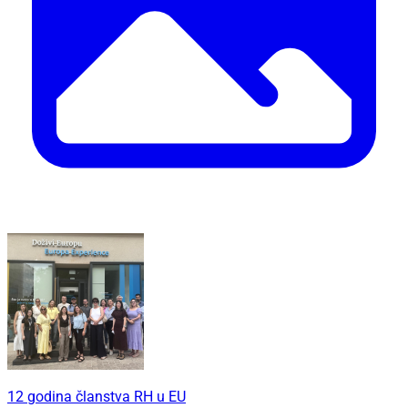
12 godina članstva RH u EU