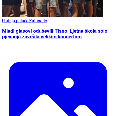
U atriju palače Katunarić
Mladi glasovi oduševili Tisno: Ljetna škola solo
pjevanja završila velikim koncertom