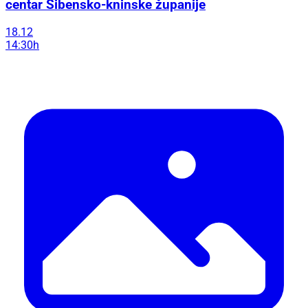
centar Šibensko-kninske županije
18.12
14:30h