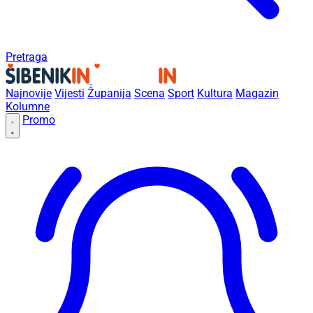
Pretraga
Najnovije
Vijesti
Županija
Scena
Sport
Kultura
Magazin
Kolumne
Promo