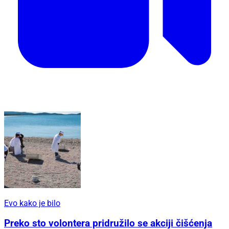
Evo kako je bilo
Preko sto volontera pridružilo se akciji čišćenja