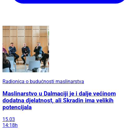
Radionica o budućnosti maslinarstva
Maslinarstvo u Dalmaciji je i dalje većinom
dodatna djelatnost, ali Skradin ima velikih
potencijala
15.03
14:18h