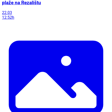
plaže na Rezalištu
22.03
12:52h