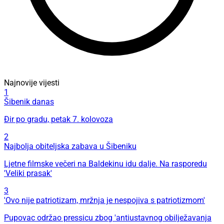
Najnovije vijesti
1
Šibenik danas
Đir po gradu, petak 7. kolovoza
2
Najbolja obiteljska zabava u Šibeniku
Ljetne filmske večeri na Baldekinu idu dalje. Na rasporedu
'Veliki prasak'
3
'Ovo nije patriotizam, mržnja je nespojiva s patriotizmom'
Pupovac održao pressicu zbog 'antiustavnog obilježavanja