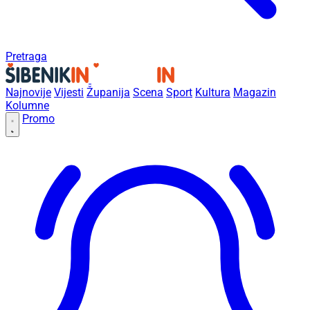
Pretraga
Najnovije
Vijesti
Županija
Scena
Sport
Kultura
Magazin
Kolumne
Promo