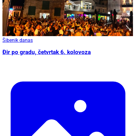
Šibenik danas
Đir po gradu, četvrtak 6. kolovoza