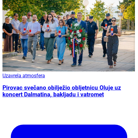
Uzavrela atmosfera
Pirovac svečano obilježio obljetnicu Oluje uz
koncert Dalmatina, bakljadu i vatromet