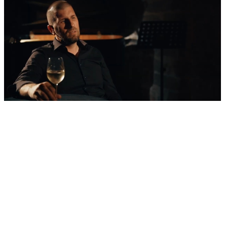
'Nestvarni' kadrovi iz zraka
Ovako izgleda najljepša morska razglednica
Šibenika: Veličanstveni jedrenjak u zagrljaju
tvrđave sv. Nikole