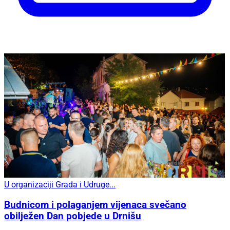
U organizaciji Grada i Udruge...
Budnicom i polaganjem vijenaca svečano
obilježen Dan pobjede u Drnišu