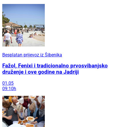
Besplatan prijevoz iz Šibenika
Fažol, Fenixi i tradicionalno prvosvibanjsko
druženje i ove godine na Jadriji
01.05
09:10h