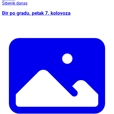
Šibenik danas
Đir po gradu, petak 7. kolovoza