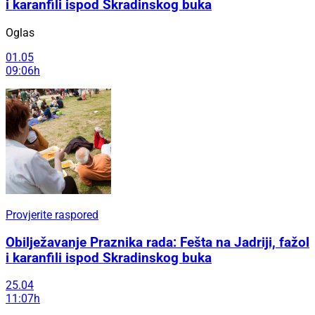
i karanfili ispod Skradinskog buka
Oglas
01.05
09:06h
Provjerite raspored
Obilježavanje Praznika rada: Fešta na Jadriji, fažol
i karanfili ispod Skradinskog buka
25.04
11:07h