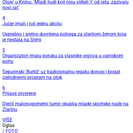
Oluje' u Kninu: 'Mladi ljudi koji nisu vidjeli 'r' od rata, zazivaju
novi rat'
4
Jučer imali i još jednu akciju
Uspješno i sretno dovršena potraga za starijom ženom koja
je nestala na Srimi
5
Organizatori imaju poruku za vlasnike vezova u vanjskom
portu
Šepurinski 'Burtiž' uz tradicionalnu regatu donosi i bogat
cjelodnevni program na otok
6
Prijave otvorene
Dječji malonogometni turnir okuplja mlade sportske nade na
Zlarinu
VIŠE
Oglas
/ FOTO