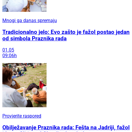
Mnogi ga danas spremaju
Tradicionalno jelo: Evo zašto je fažol postao jedan
od simbola Praznika rada
01.05
09:06h
Provjerite raspored
Obilježavanje Praznika rada: Fešta na Jadriji, fažol