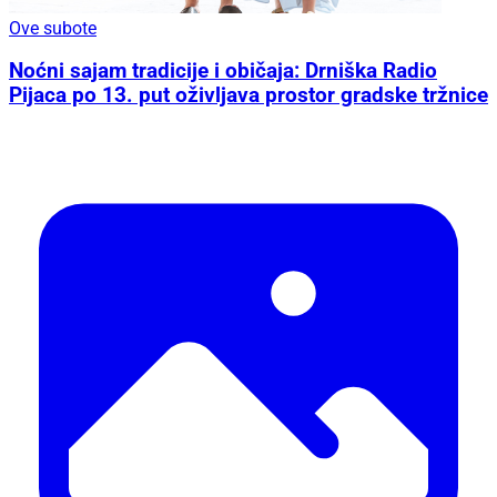
Ove subote
Noćni sajam tradicije i običaja: Drniška Radio
Pijaca po 13. put oživljava prostor gradske tržnice