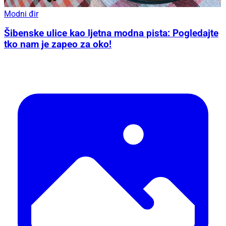
Modni đir
Šibenske ulice kao ljetna modna pista: Pogledajte
tko nam je zapeo za oko!