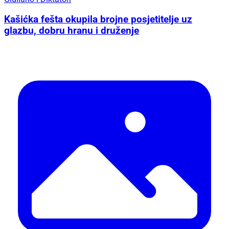
Kašićka fešta okupila brojne posjetitelje uz
glazbu, dobru hranu i druženje