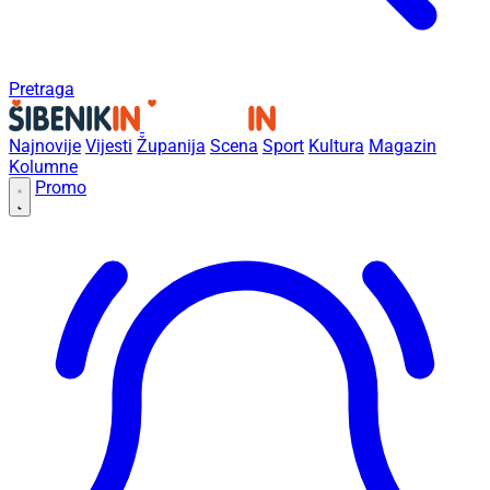
Pretraga
Najnovije
Vijesti
Županija
Scena
Sport
Kultura
Magazin
Kolumne
Promo