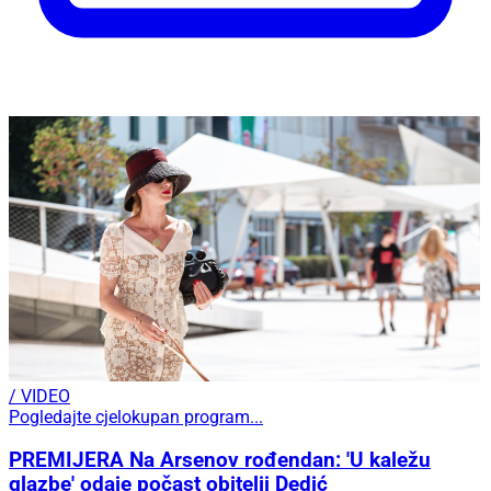
/ VIDEO
Pogledajte cjelokupan program...
PREMIJERA Na Arsenov rođendan: 'U kaležu
glazbe' odaje počast obitelji Dedić