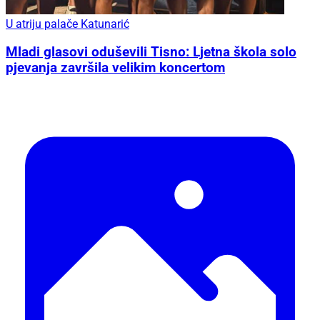
U atriju palače Katunarić
Mladi glasovi oduševili Tisno: Ljetna škola solo
pjevanja završila velikim koncertom