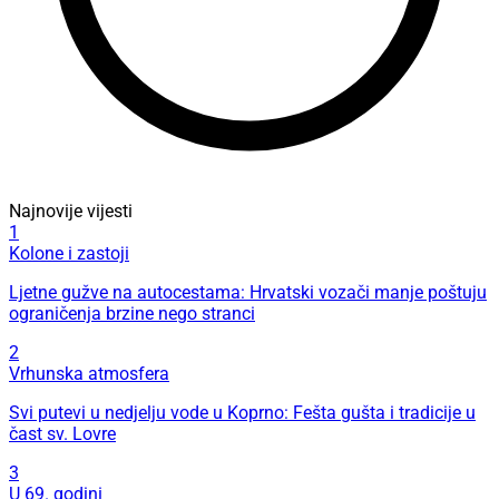
Najnovije vijesti
1
Kolone i zastoji
Ljetne gužve na autocestama: Hrvatski vozači manje poštuju
ograničenja brzine nego stranci
2
Vrhunska atmosfera
Svi putevi u nedjelju vode u Koprno: Fešta gušta i tradicije u
čast sv. Lovre
3
U 69. godini