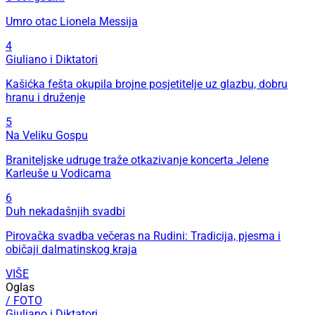
Umro otac Lionela Messija
4
Giuliano i Diktatori
Kašićka fešta okupila brojne posjetitelje uz glazbu, dobru
hranu i druženje
5
Na Veliku Gospu
Braniteljske udruge traže otkazivanje koncerta Jelene
Karleuše u Vodicama
6
Duh nekadašnjih svadbi
Pirovačka svadba večeras na Rudini: Tradicija, pjesma i
običaji dalmatinskog kraja
VIŠE
Oglas
/ FOTO
Giuliano i Diktatori