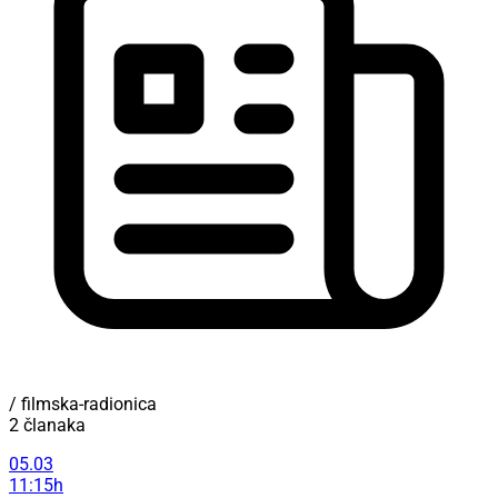
/ filmska-radionica
2 članaka
05.03
11:15h