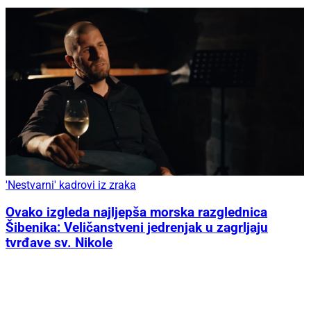
'Nestvarni' kadrovi iz zraka
Ovako izgleda najljepša morska razglednica
Šibenika: Veličanstveni jedrenjak u zagrljaju
tvrđave sv. Nikole