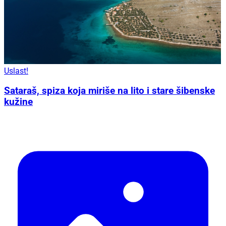
Uslast!
Sataraš, spiza koja miriše na lito i stare šibenske
kužine