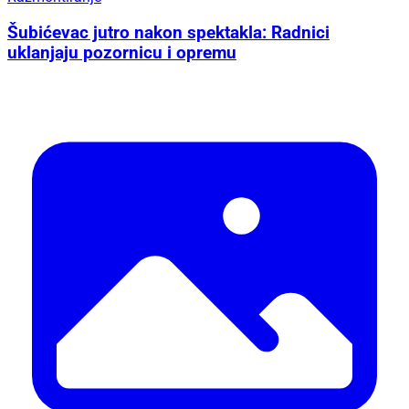
Šubićevac jutro nakon spektakla: Radnici
uklanjaju pozornicu i opremu