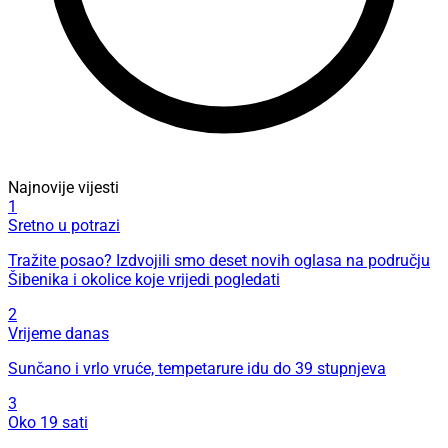
Najnovije vijesti
1
Sretno u potrazi
Tražite posao? Izdvojili smo deset novih oglasa na području
Šibenika i okolice koje vrijedi pogledati
2
Vrijeme danas
Sunčano i vrlo vruće, tempetarure idu do 39 stupnjeva
3
Oko 19 sati