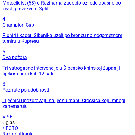
Motociklist (58) u Ražinama zadobio ozljede opasne po
život, prevezen u Split
4
Champion Cup
Pioniri i kadeti Šibenika uzeli po broncu na nogometnom
turniru u Kupresu
5
Dva požara
Tri vatrogasne intervencije u Šibensko-kninskoj županiji
tijekom proteklih 12 sati
6
Poznate po udobnosti
Liječnici upozoravaju na jednu manu Crocsica koju mnogi
zanemaruju
VIŠE
Oglas
/ FOTO
Razmontiranje