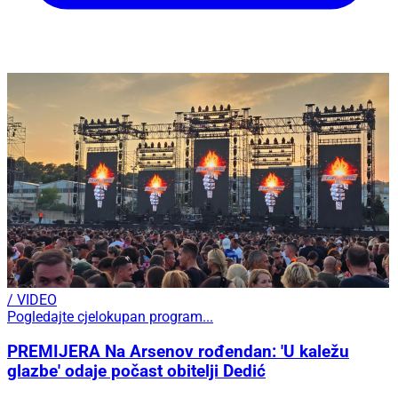
/ VIDEO
Pogledajte cjelokupan program...
PREMIJERA Na Arsenov rođendan: 'U kaležu
glazbe' odaje počast obitelji Dedić