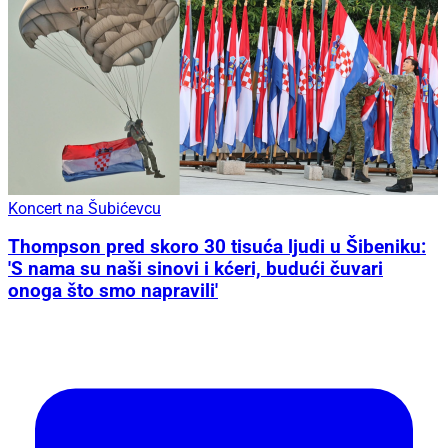
Koncert na Šubićevcu
Thompson pred skoro 30 tisuća ljudi u Šibeniku:
'S nama su naši sinovi i kćeri, budući čuvari
onoga što smo napravili'