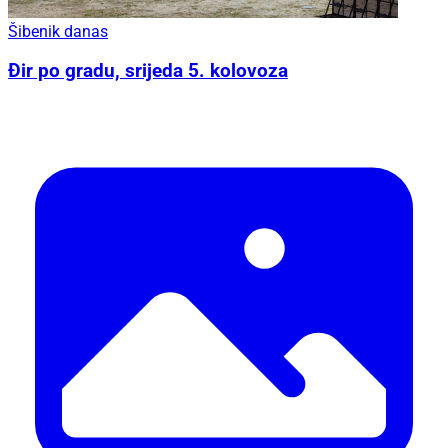
Šibenik danas
Đir po gradu, srijeda 5. kolovoza