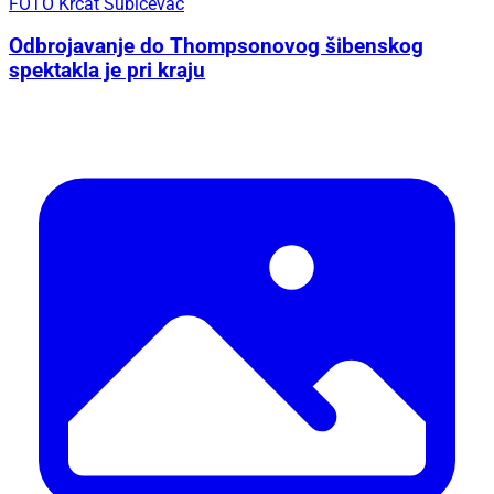
FOTO Krcat Šubićevac
Odbrojavanje do Thompsonovog šibenskog
spektakla je pri kraju