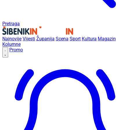
Pretraga
Najnovije
Vijesti
Županija
Scena
Sport
Kultura
Magazin
Kolumne
Promo