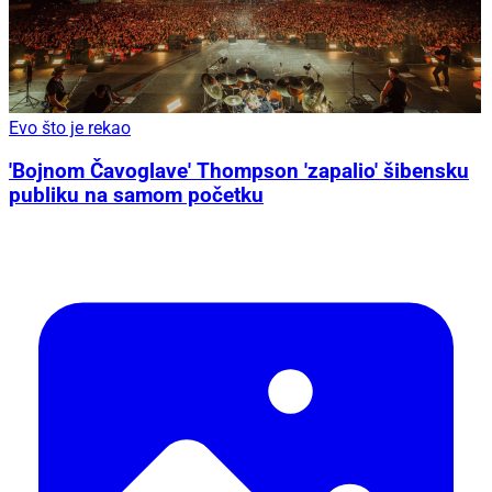
Evo što je rekao
'Bojnom Čavoglave' Thompson 'zapalio' šibensku
publiku na samom početku