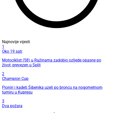
Najnovije vijesti
1
Oko 19 sati
Motociklist (58) u Ražinama zadobio ozljede opasne po
život, prevezen u Split
2
Champion Cup
Pioniri i kadeti Šibenika uzeli po broncu na nogometnom
turniru u Kupresu
3
Dva požara