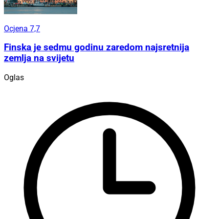
Ocjena 7,7
Finska je sedmu godinu zaredom najsretnija
zemlja na svijetu
Oglas