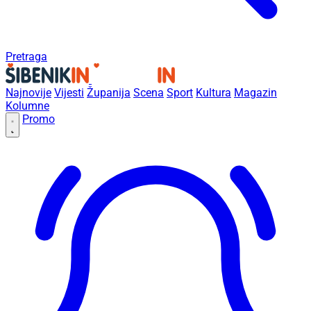
Pretraga
Najnovije
Vijesti
Županija
Scena
Sport
Kultura
Magazin
Kolumne
Promo