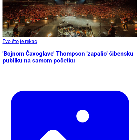
Evo što je rekao
'Bojnom Čavoglave' Thompson 'zapalio' šibensku
publiku na samom početku