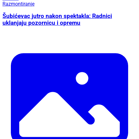
Razmontiranje
Šubićevac jutro nakon spektakla: Radnici
uklanjaju pozornicu i opremu