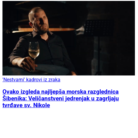
'Nestvarni' kadrovi iz zraka
Ovako izgleda najljepša morska razglednica
Šibenika: Veličanstveni jedrenjak u zagrljaju
tvrđave sv. Nikole