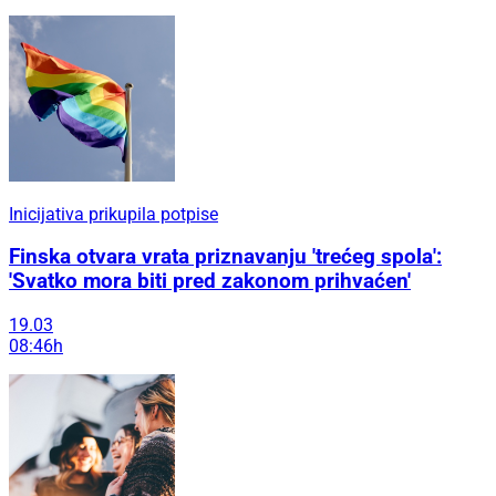
Inicijativa prikupila potpise
Finska otvara vrata priznavanju 'trećeg spola':
'Svatko mora biti pred zakonom prihvaćen'
19.03
08:46h