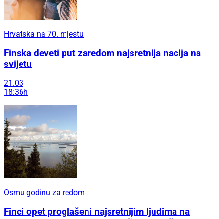
Hrvatska na 70. mjestu
Finska deveti put zaredom najsretnija nacija na
svijetu
21.03
18:36h
Osmu godinu za redom
Finci opet proglašeni najsretnijim ljudima na