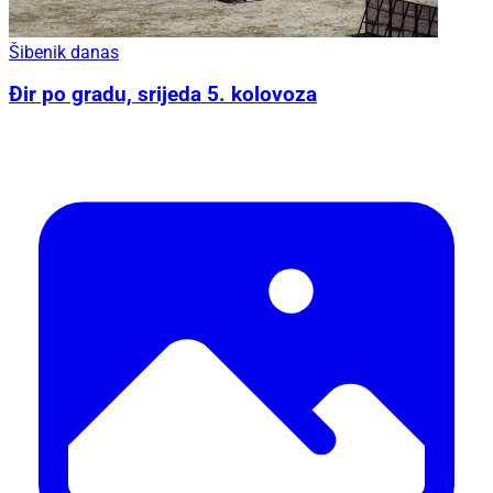
Šibenik danas
Đir po gradu, srijeda 5. kolovoza