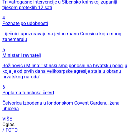
Tri vatrogasne intervencije u Šibensko-kninskoj županiji
tijekom proteklih 12 sati
4
Poznate po udobnosti
Liječnici upozoravaju na jednu manu Crocsica koju mnogi
zanemaruju
5
Ministar i ravnatelj
Božinović i Milina: ‘Istinski smo ponosni na hrvatsku policiju
koja je od prvih dana velikosrpske agresije stala u obranu
hrvatskog naroda’
6
Poplarna turistička četvrt
Četvorica izbodena u londonskom Covent Gardenu, žena
uhićena
VIŠE
Oglas
/ FOTO