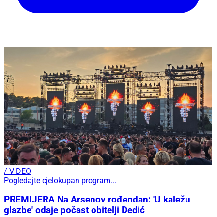
/ VIDEO
Pogledajte cjelokupan program...
PREMIJERA Na Arsenov rođendan: 'U kaležu
glazbe' odaje počast obitelji Dedić