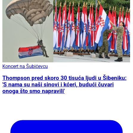
Koncert na Šubićevcu
Thompson pred skoro 30 tisuća ljudi u Šibeniku:
'S nama su naši sinovi i kćeri, budući čuvari
onoga što smo napravili'