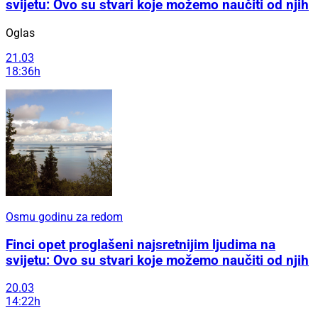
svijetu: Ovo su stvari koje možemo naučiti od njih
Oglas
21.03
18:36h
Osmu godinu za redom
Finci opet proglašeni najsretnijim ljudima na
svijetu: Ovo su stvari koje možemo naučiti od njih
20.03
14:22h