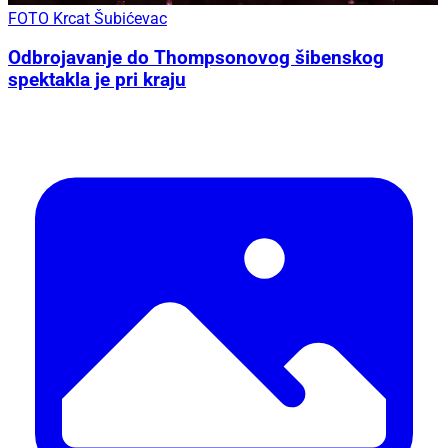
FOTO Krcat Šubićevac
Odbrojavanje do Thompsonovog šibenskog
spektakla je pri kraju