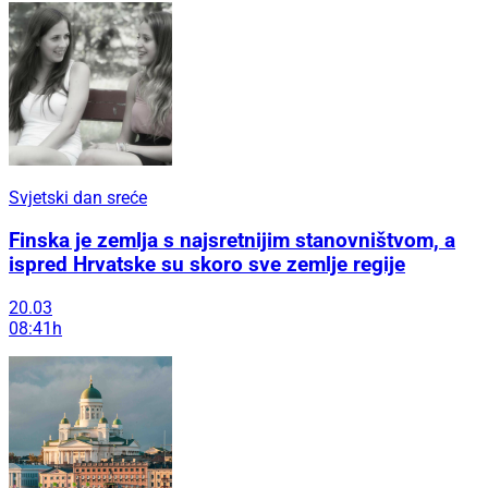
Svjetski dan sreće
Finska je zemlja s najsretnijim stanovništvom, a
ispred Hrvatske su skoro sve zemlje regije
20.03
08:41h