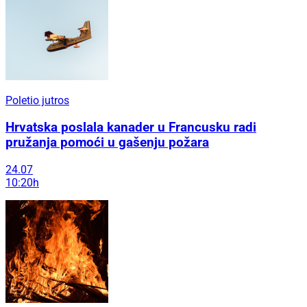
Poletio jutros
Hrvatska poslala kanader u Francusku radi
pružanja pomoći u gašenju požara
24.07
10:20h