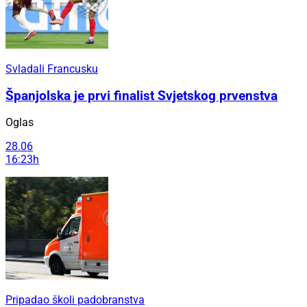
Svladali Francusku
Španjolska je prvi finalist Svjetskog prvenstva
Oglas
28.06
16:23h
Pripadao školi padobranstva