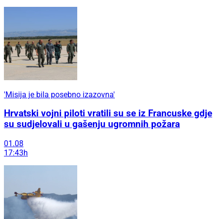
'Misija je bila posebno izazovna'
Hrvatski vojni piloti vratili su se iz Francuske gdje
su sudjelovali u gašenju ugromnih požara
01.08
17:43h