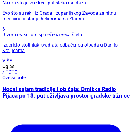
Nakon što je već treći put sletio na plažu
Evo što su rekli iz Grada i županijskog Zavoda za hitnu
medicinu o stanju helidroma na Zlarinu
6
Brzom reakcijom spriječena veća šteta
Izgorjelo stotinjak kvadrata odbačenog otpada u Danilo
Kraljicama
VIŠE
Oglas
/ FOTO
Ove subote
Noćni sajam tradicije i običaja: Drniška Radio
Pijaca po 13. put oživljava prostor gradske tržnice