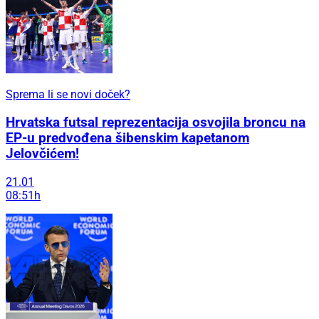
Sprema li se novi doček?
Hrvatska futsal reprezentacija osvojila broncu na
EP-u predvođena šibenskim kapetanom
Jelovčićem!
21.01
08:51h