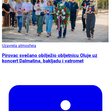
Uzavrela atmosfera
Pirovac svečano obilježio obljetnicu Oluje uz
koncert Dalmatina, bakljadu i vatromet