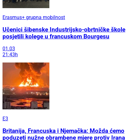
Erasmus+ grupna mobilnost
Učenici šibenske Industrijsko-obrtničke škole
posjetili kolege u francuskom Bourgesu
01.03
21:43h
E3
Britanija, Francuska i Njemačka: Možda ćemo
poduzeti nužne obrambene mjere protiv Irana