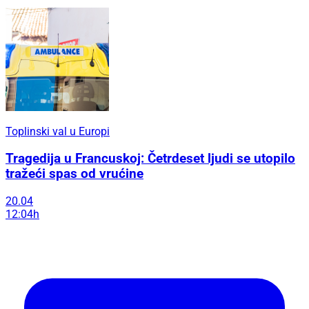
Toplinski val u Europi
Tragedija u Francuskoj: Četrdeset ljudi se utopilo
tražeći spas od vrućine
20.04
12:04h