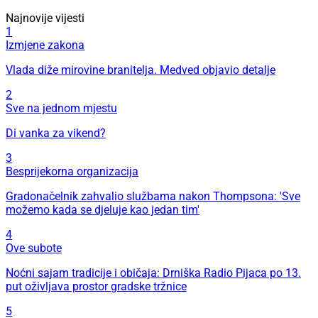
Najnovije vijesti
1
Izmjene zakona
Vlada diže mirovine branitelja. Medved objavio detalje
2
Sve na jednom mjestu
Di vanka za vikend?
3
Besprijekorna organizacija
Gradonačelnik zahvalio službama nakon Thompsona: 'Sve
možemo kada se djeluje kao jedan tim'
4
Ove subote
Noćni sajam tradicije i običaja: Drniška Radio Pijaca po 13.
put oživljava prostor gradske tržnice
5