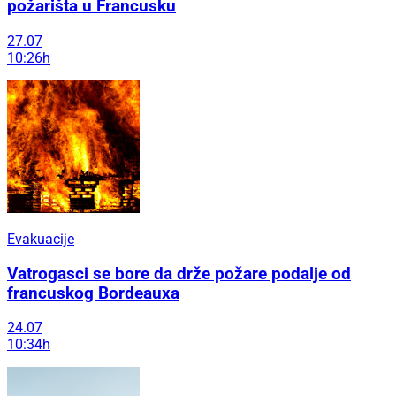
požarišta u Francusku
27.07
10:26h
Evakuacije
Vatrogasci se bore da drže požare podalje od
francuskog Bordeauxa
24.07
10:34h