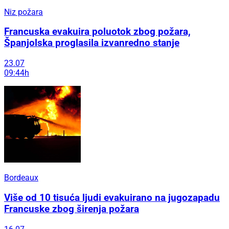
Niz požara
Francuska evakuira poluotok zbog požara,
Španjolska proglasila izvanredno stanje
23.07
09:44h
Bordeaux
Više od 10 tisuća ljudi evakuirano na jugozapadu
Francuske zbog širenja požara