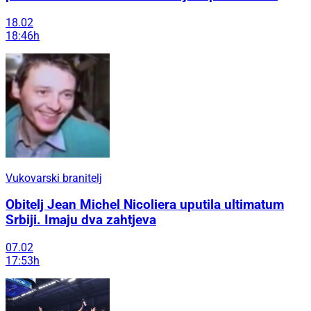
18.02
18:46h
Vukovarski branitelj
Obitelj Jean Michel Nicoliera uputila ultimatum
Srbiji. Imaju dva zahtjeva
07.02
17:53h