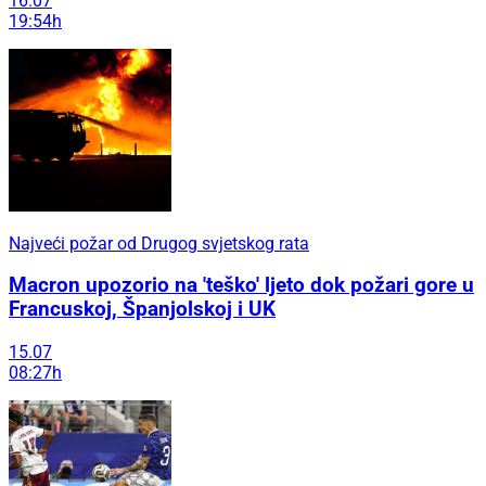
16.07
19:54h
Najveći požar od Drugog svjetskog rata
Macron upozorio na 'teško' ljeto dok požari gore u
Francuskoj, Španjolskoj i UK
15.07
08:27h