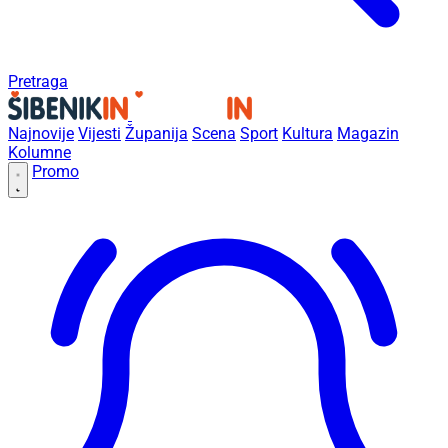
Pretraga
Najnovije
Vijesti
Županija
Scena
Sport
Kultura
Magazin
Kolumne
Promo