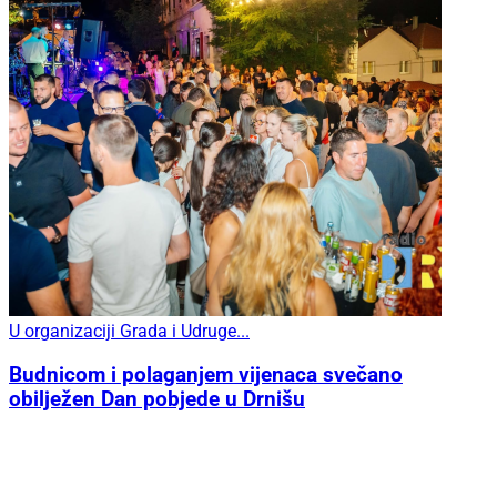
U organizaciji Grada i Udruge...
Budnicom i polaganjem vijenaca svečano
obilježen Dan pobjede u Drnišu