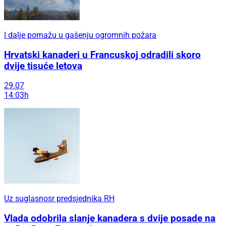
I dalje pomažu u gašenju ogromnih požara
Hrvatski kanaderi u Francuskoj odradili skoro
dvije tisuće letova
29.07
14:03h
Uz suglasnosr predsjednika RH
Vlada odobrila slanje kanadera s dvije posade na