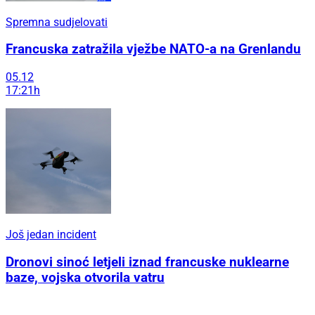
Spremna sudjelovati
Francuska zatražila vježbe NATO-a na Grenlandu
05.12
17:21h
Još jedan incident
Dronovi sinoć letjeli iznad francuske nuklearne
baze, vojska otvorila vatru