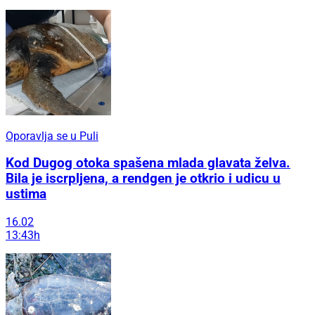
Oporavlja se u Puli
Kod Dugog otoka spašena mlada glavata želva.
Bila je iscrpljena, a rendgen je otkrio i udicu u
ustima
16.02
13:43h