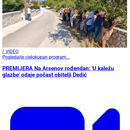
/ VIDEO
Pogledajte cjelokupan program...
PREMIJERA Na Arsenov rođendan: 'U kaležu
glazbe' odaje počast obitelji Dedić