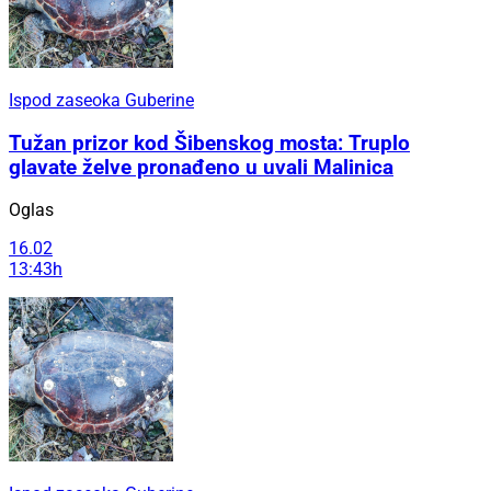
Ispod zaseoka Guberine
Tužan prizor kod Šibenskog mosta: Truplo
glavate želve pronađeno u uvali Malinica
Oglas
16.02
13:43h