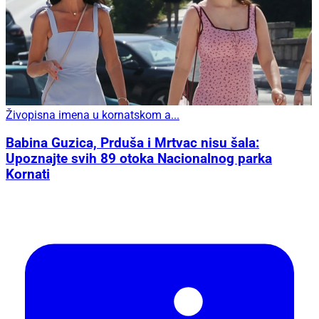
Živopisna imena u kornatskom a...
Babina Guzica, Prduša i Mrtvac nisu šala:
Upoznajte svih 89 otoka Nacionalnog parka
Kornati