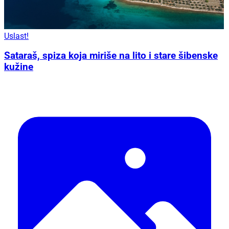
Uslast!
Sataraš, spiza koja miriše na lito i stare šibenske
kužine