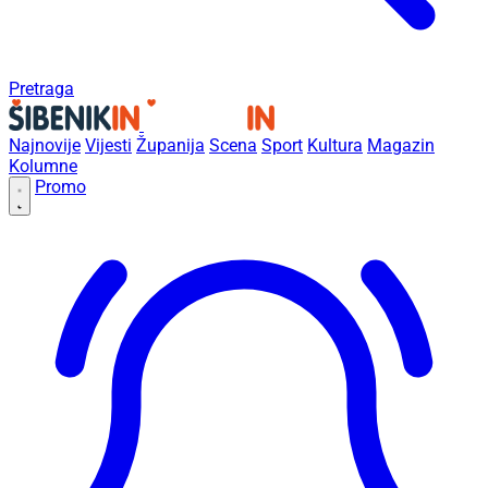
Pretraga
Najnovije
Vijesti
Županija
Scena
Sport
Kultura
Magazin
Kolumne
Promo