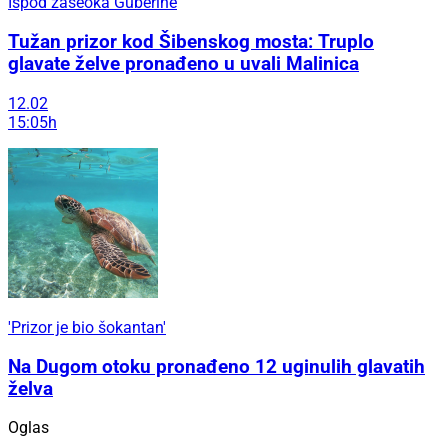
Ispod zaseoka Guberine
Tužan prizor kod Šibenskog mosta: Truplo
glavate želve pronađeno u uvali Malinica
12.02
15:05h
'Prizor je bio šokantan'
Na Dugom otoku pronađeno 12 uginulih glavatih
želva
Oglas