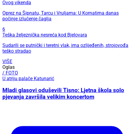
Ovog vikenda
Oprez na Šipnatu, Tarcu i Vruljama: U Kornatima danas
počinje izlučenje čaglja
6
Teška željeznička nesreća kod Bjelovara
Sudarili se putnički i teretni vlak, ima ozlijeđenih, strojovođa
teško stradao
VIŠE
Oglas
/ FOTO
U atriju palače Katunarić
Mladi glasovi oduševili Tisno: Ljetna škola solo
pjevanja završila velikim koncertom