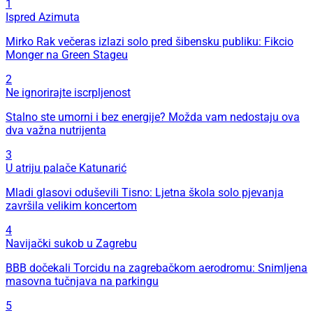
1
Ispred Azimuta
Mirko Rak večeras izlazi solo pred šibensku publiku: Fikcio
Monger na Green Stageu
2
Ne ignorirajte iscrpljenost
Stalno ste umorni i bez energije? Možda vam nedostaju ova
dva važna nutrijenta
3
U atriju palače Katunarić
Mladi glasovi oduševili Tisno: Ljetna škola solo pjevanja
završila velikim koncertom
4
Navijački sukob u Zagrebu
BBB dočekali Torcidu na zagrebačkom aerodromu: Snimljena
masovna tučnjava na parkingu
5