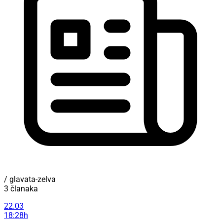
/ glavata-zelva
3 članaka
22.03
18:28h