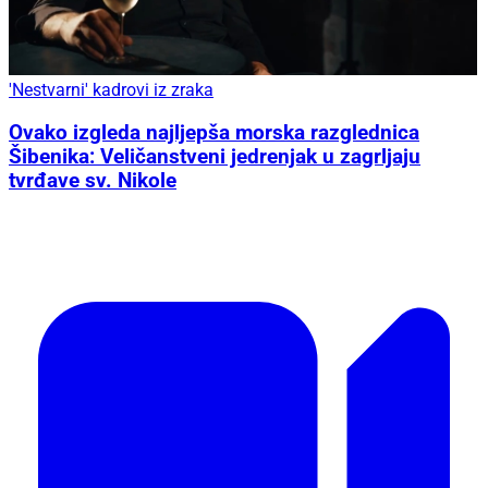
'Nestvarni' kadrovi iz zraka
Ovako izgleda najljepša morska razglednica
Šibenika: Veličanstveni jedrenjak u zagrljaju
tvrđave sv. Nikole