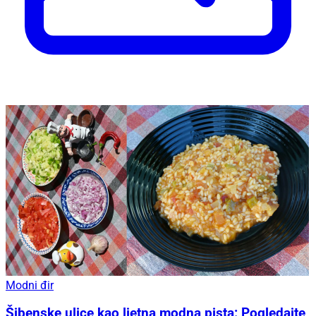
Modni đir
Šibenske ulice kao ljetna modna pista: Pogledajte