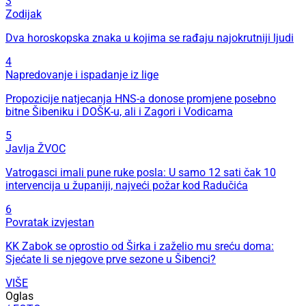
3
Zodijak
Dva horoskopska znaka u kojima se rađaju najokrutniji ljudi
4
Napredovanje i ispadanje iz lige
Propozicije natjecanja HNS-a donose promjene posebno
bitne Šibeniku i DOŠK-u, ali i Zagori i Vodicama
5
Javlja ŽVOC
Vatrogasci imali pune ruke posla: U samo 12 sati čak 10
intervencija u županiji, najveći požar kod Radučića
6
Povratak izvjestan
KK Zabok se oprostio od Širka i zaželio mu sreću doma:
Sjećate li se njegove prve sezone u Šibenci?
VIŠE
Oglas