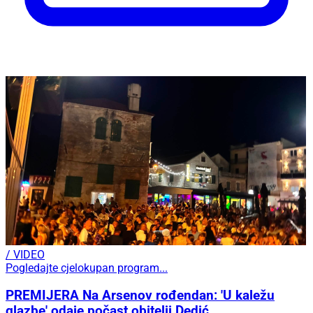
/ VIDEO
Pogledajte cjelokupan program...
PREMIJERA Na Arsenov rođendan: 'U kaležu
glazbe' odaje počast obitelji Dedić