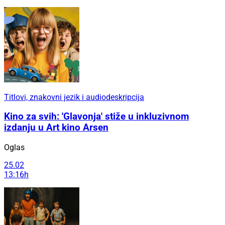
Titlovi, znakovni jezik i audiodeskripcija
Kino za svih: 'Glavonja' stiže u inkluzivnom
izdanju u Art kino Arsen
Oglas
25.02
13:16h