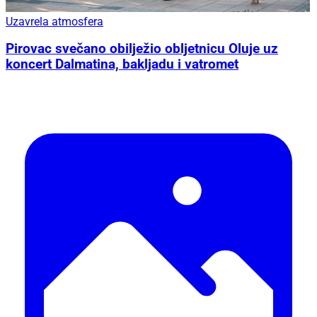
Uzavrela atmosfera
Pirovac svečano obilježio obljetnicu Oluje uz
koncert Dalmatina, bakljadu i vatromet