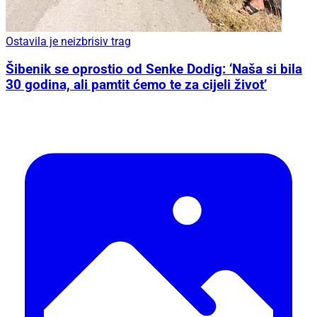
Ostavila je neizbrisiv trag
Šibenik se oprostio od Senke Dodig: ‘Naša si bila
30 godina, ali pamtit ćemo te za cijeli život’