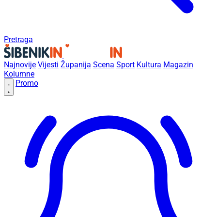
Pretraga
Najnovije
Vijesti
Županija
Scena
Sport
Kultura
Magazin
Kolumne
Promo