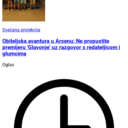
Svečana projekcija
Obiteljska avantura u Arsenu: Ne propustite
premijeru 'Glavonje' uz razgovor s redateljicom i
glumcima
Oglas