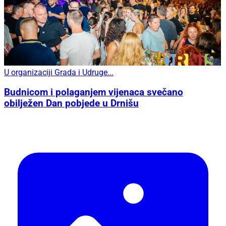
U organizaciji Grada i Udruge...
Budnicom i polaganjem vijenaca svečano
obilježen Dan pobjede u Drnišu