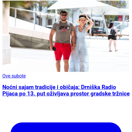
Ove subote
Noćni sajam tradicije i običaja: Drniška Radio
Pijaca po 13. put oživljava prostor gradske tržnice