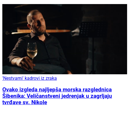
'Nestvarni' kadrovi iz zraka
Ovako izgleda najljepša morska razglednica
Šibenika: Veličanstveni jedrenjak u zagrljaju
tvrđave sv. Nikole