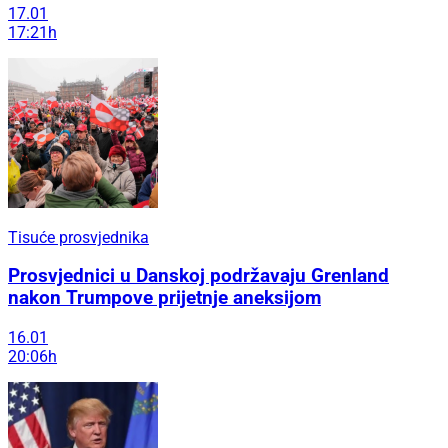
17.01
17:21h
Tisuće prosvjednika
Prosvjednici u Danskoj podržavaju Grenland
nakon Trumpove prijetnje aneksijom
16.01
20:06h