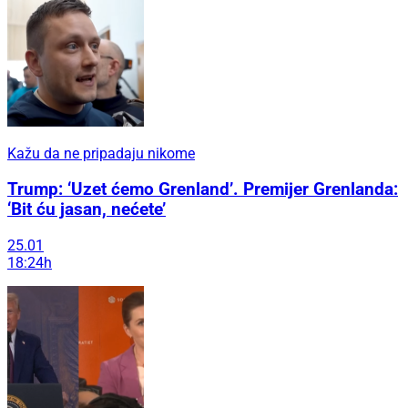
Kažu da ne pripadaju nikome
Trump: ‘Uzet ćemo Grenland’. Premijer Grenlanda:
‘Bit ću jasan, nećete’
25.01
18:24h