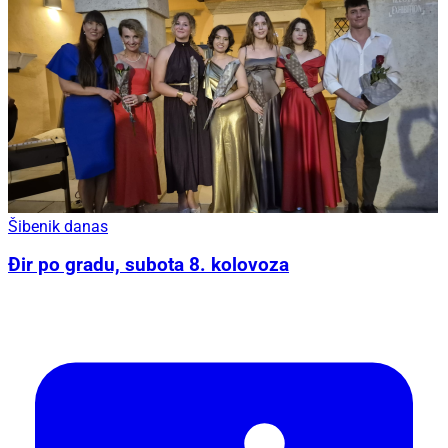
Šibenik danas
Đir po gradu, subota 8. kolovoza