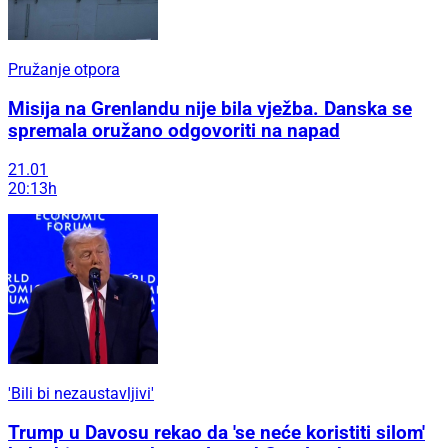
Pružanje otpora
Misija na Grenlandu nije bila vježba. Danska se
spremala oružano odgovoriti na napad
21.01
20:13h
'Bili bi nezaustavljivi'
Trump u Davosu rekao da 'se neće koristiti silom'