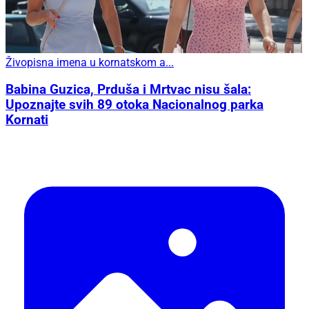
Živopisna imena u kornatskom a...
Babina Guzica, Prduša i Mrtvac nisu šala:
Upoznajte svih 89 otoka Nacionalnog parka
Kornati