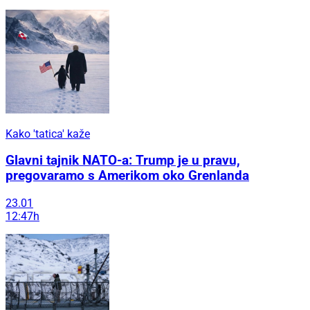
Kako 'tatica' kaže
Glavni tajnik NATO-a: Trump je u pravu,
pregovaramo s Amerikom oko Grenlanda
23.01
12:47h