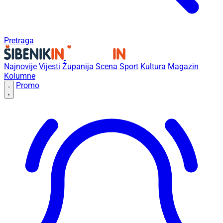
Pretraga
Najnovije
Vijesti
Županija
Scena
Sport
Kultura
Magazin
Kolumne
Promo