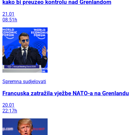
kako bi preuzeo kontrolu nad Grenlandom
21.01
08:51h
Spremna sudjelovati
Francuska zatražila vježbe NATO-a na Grenlandu
20.01
22:17h