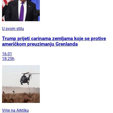
U svom stilu
Trump prijeti carinama zemljama koje se protive
američkom preuzimanju Grenlanda
16.01
18:25h
Vrije na Arktiku