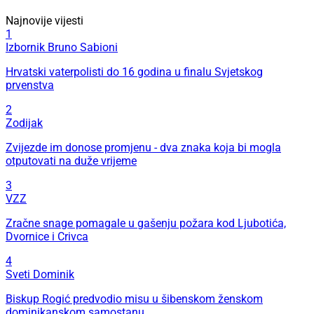
Najnovije vijesti
1
Izbornik Bruno Sabioni
Hrvatski vaterpolisti do 16 godina u finalu Svjetskog
prvenstva
2
Zodijak
Zvijezde im donose promjenu - dva znaka koja bi mogla
otputovati na duže vrijeme
3
VZZ
Zračne snage pomagale u gašenju požara kod Ljubotića,
Dvornice i Crivca
4
Sveti Dominik
Biskup Rogić predvodio misu u šibenskom ženskom
dominikanskom samostanu