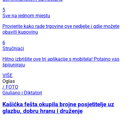
5
Sve na jednom mjestu
Provjerite kako rade trgovine ove nedjelje i gdje možete
obaviti kupovinu
6
Stručnjaci
Hitno izbrišite ove tri aplikacije s mobitela! Potajno vas
špijuniraju
VIŠE
Oglas
/ FOTO
Giuliano i Diktatori
Kašićka fešta okupila brojne posjetitelje uz
glazbu, dobru hranu i druženje