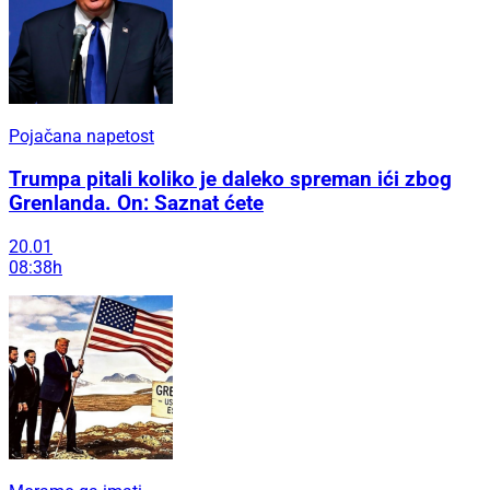
Pojačana napetost
Trumpa pitali koliko je daleko spreman ići zbog
Grenlanda. On: Saznat ćete
20.01
08:38h