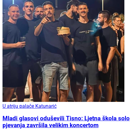
U atriju palače Katunarić
Mladi glasovi oduševili Tisno: Ljetna škola solo
pjevanja završila velikim koncertom