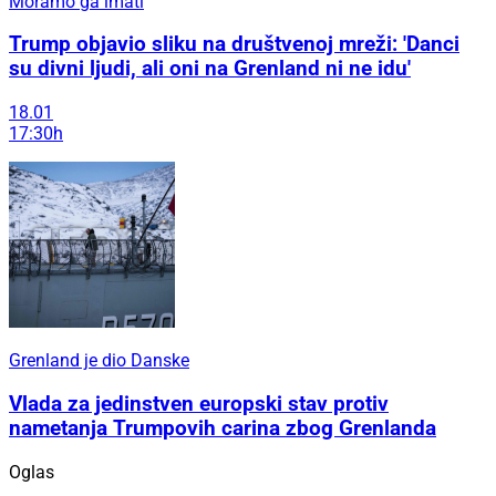
Moramo ga imati
Trump objavio sliku na društvenoj mreži: 'Danci
su divni ljudi, ali oni na Grenland ni ne idu'
18.01
17:30h
Grenland je dio Danske
Vlada za jedinstven europski stav protiv
nametanja Trumpovih carina zbog Grenlanda
Oglas