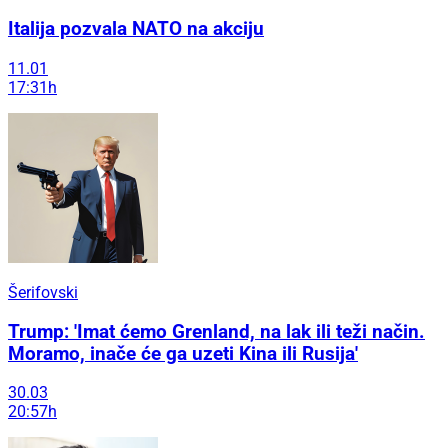
Italija pozvala NATO na akciju
11.01
17:31h
Šerifovski
Trump: 'Imat ćemo Grenland, na lak ili teži način.
Moramo, inače će ga uzeti Kina ili Rusija'
30.03
20:57h