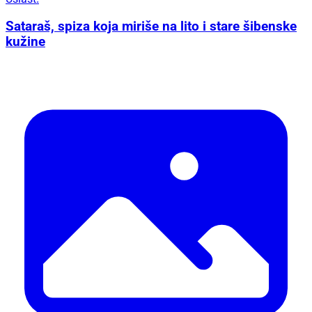
Sataraš, spiza koja miriše na lito i stare šibenske
kužine