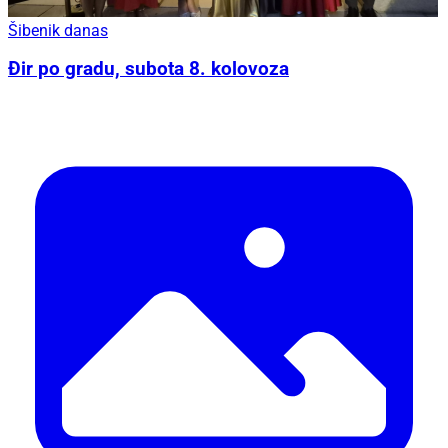
Šibenik danas
Đir po gradu, subota 8. kolovoza