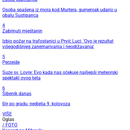
Osoba spašena iz mora kod Murtera, gumenjak udario u
obalu Sustipanca
4
Zabrinuti mještanin
Izbio požar na trafostanici u Prvić Luci: 'Ovo je rezultat
višegodišnjeg zanemarivanja i neodržavanja'
5
Perzeide
Suze sv. Lovre: Evo kada nas očekuje najljepši meteorski
spektakl ovog ljeta
6
Šibenik danas
Đir po gradu, nedjelja 9. kolovoza
VIŠE
Oglas
/ FOTO