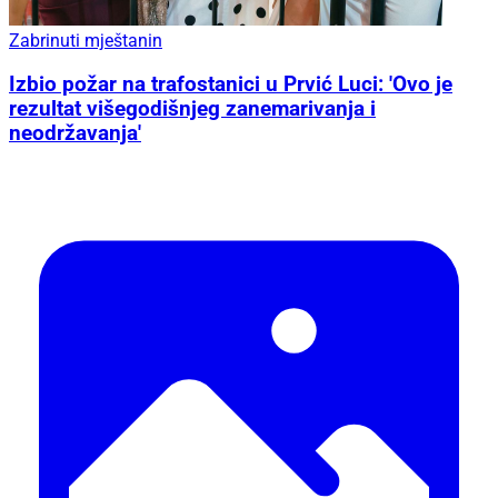
Zabrinuti mještanin
Izbio požar na trafostanici u Prvić Luci: 'Ovo je
rezultat višegodišnjeg zanemarivanja i
neodržavanja'