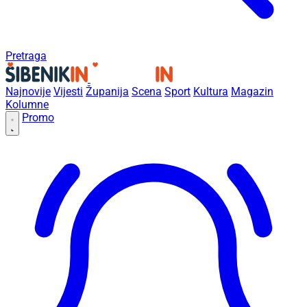
Pretraga
Najnovije
Vijesti
Županija
Scena
Sport
Kultura
Magazin
Kolumne
Promo