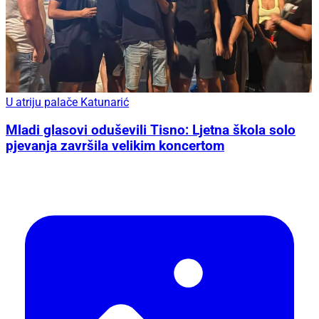
U atriju palače Katunarić
Mladi glasovi oduševili Tisno: Ljetna škola solo
pjevanja završila velikim koncertom