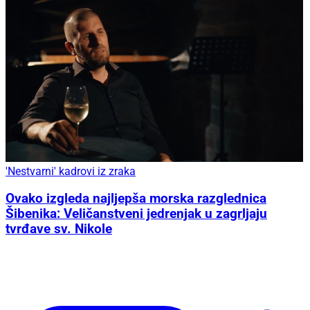
'Nestvarni' kadrovi iz zraka
Ovako izgleda najljepša morska razglednica
Šibenika: Veličanstveni jedrenjak u zagrljaju
tvrđave sv. Nikole