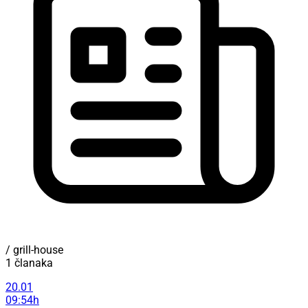
/ grill-house
1 članaka
20.01
09:54h