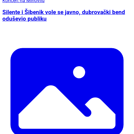
Koncert na Mihovilu
Silente i Šibenik vole se javno, dubrovački bend
oduševio publiku