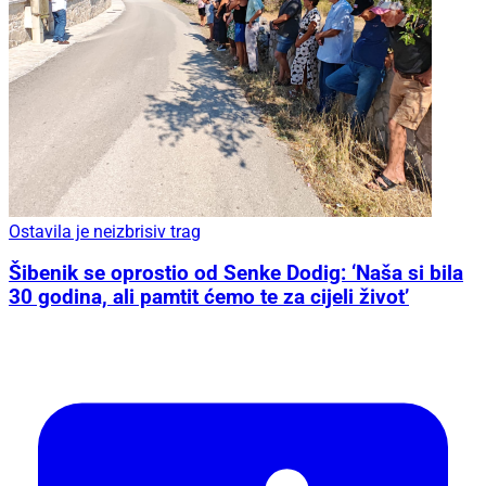
Ostavila je neizbrisiv trag
Šibenik se oprostio od Senke Dodig: ‘Naša si bila
30 godina, ali pamtit ćemo te za cijeli život’