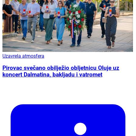
Uzavrela atmosfera
Pirovac svečano obilježio obljetnicu Oluje uz
koncert Dalmatina, bakljadu i vatromet