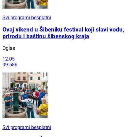
Svi programi besplatni
Ovaj vikend u Šibeniku festival koji slavi vodu,
prirodu i baštinu šibenskog kraja
Oglas
12.05
09:58h
Svi programi besplatni