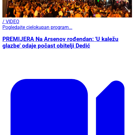
/ VIDEO
Pogledajte cjelokupan program...
PREMIJERA Na Arsenov rođendan: 'U kaležu
glazbe' odaje počast obitelji Dedić