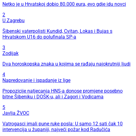
Netko je u Hrvatskoj dobio 80.000 eura, evo gdje idu novci
2
U Zagrebu
Šibenski vaterpolisti Kundid, Cvitan, Lokas i Bujas s
Hrvatskom U16 do polufinala SP-a
3
Zodijak
Dva horoskopska znaka u kojima se rađaju najokrutniji ljudi
4
Napredovanje i ispadanje iz lige
Propozicije natjecanja HNS-a donose promjene posebno
bitne Šibeniku i DOŠK-u, ali i Zagori i Vodicama
5
Javlja ŽVOC
Vatrogasci imali pune ruke posla: U samo 12 sati čak 10
intervencija u županiji, najveći požar kod Radučića