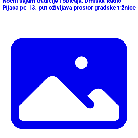
Noćni sajam tradicije i običaja: Drniška Radio
Pijaca po 13. put oživljava prostor gradske tržnice