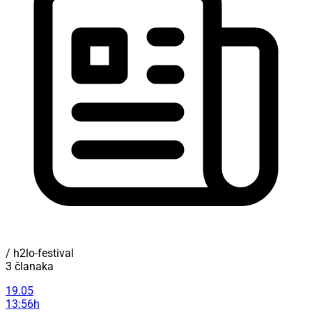
/ h2lo-festival
3 članaka
19.05
13:56h