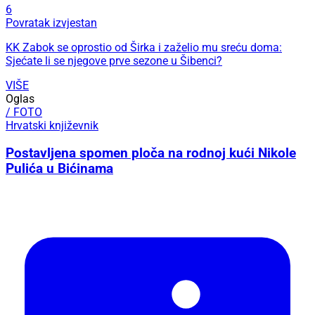
6
Povratak izvjestan
KK Zabok se oprostio od Širka i zaželio mu sreću doma:
Sjećate li se njegove prve sezone u Šibenci?
VIŠE
Oglas
/ FOTO
Hrvatski književnik
Postavljena spomen ploča na rodnoj kući Nikole
Pulića u Bićinama