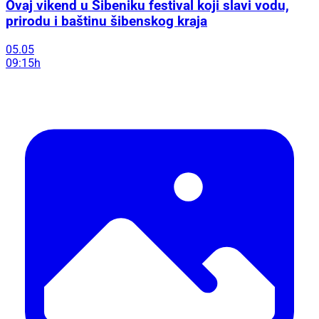
Ovaj vikend u Šibeniku festival koji slavi vodu,
prirodu i baštinu šibenskog kraja
05.05
09:15h