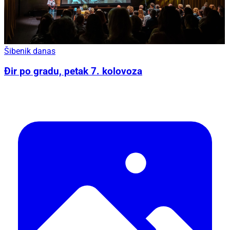
Šibenik danas
Đir po gradu, petak 7. kolovoza