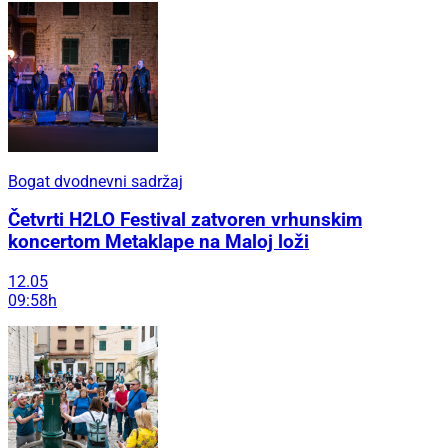
Bogat dvodnevni sadržaj
Četvrti H2LO Festival zatvoren vrhunskim
koncertom Metaklape na Maloj loži
12.05
09:58h