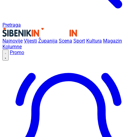
Pretraga
Najnovije
Vijesti
Županija
Scena
Sport
Kultura
Magazin
Kolumne
Promo