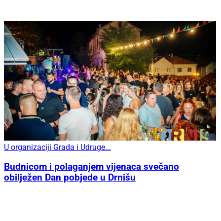
U organizaciji Grada i Udruge...
Budnicom i polaganjem vijenaca svečano
obilježen Dan pobjede u Drnišu