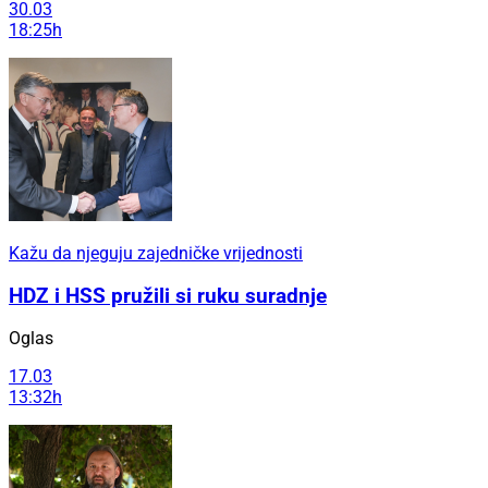
30.03
18:25h
Kažu da njeguju zajedničke vrijednosti
HDZ i HSS pružili si ruku suradnje
Oglas
17.03
13:32h