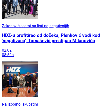
Zekanović sedmi na listi najnegativnijih
HDZ-u profitirao od dočeka, Plenković vodi kod
'negativaca', Tomašević prestigao Milanovića
02.02
08:50h
Na izbornoj skupštini