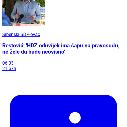
Šibenski SDP-ovac
Restović: 'HDZ oduvijek ima šapu na pravosuđu,
ne žele da bude neovisno'
06.03
21:57h