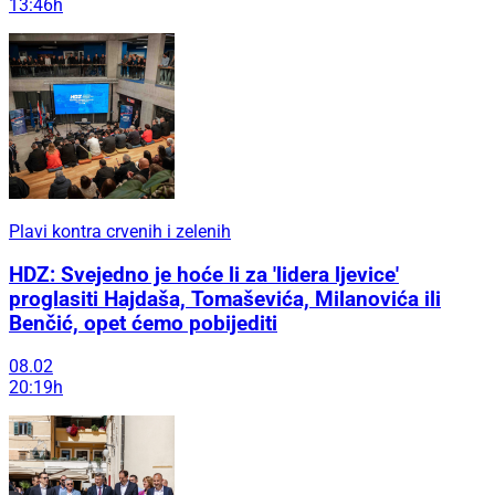
13:46h
Plavi kontra crvenih i zelenih
HDZ: Svejedno je hoće li za 'lidera ljevice'
proglasiti Hajdaša, Tomaševića, Milanovića ili
Benčić, opet ćemo pobijediti
08.02
20:19h