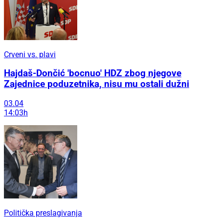
Crveni vs. plavi
Hajdaš-Dončić 'bocnuo' HDZ zbog njegove
Zajednice poduzetnika, nisu mu ostali dužni
03.04
14:03h
Politička preslagivanja