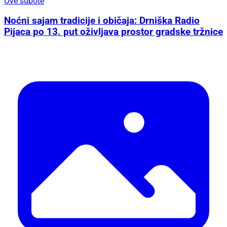
Ove subote
Noćni sajam tradicije i običaja: Drniška Radio
Pijaca po 13. put oživljava prostor gradske tržnice