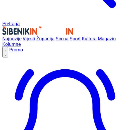
Pretraga
Najnovije
Vijesti
Županija
Scena
Sport
Kultura
Magazin
Kolumne
Promo