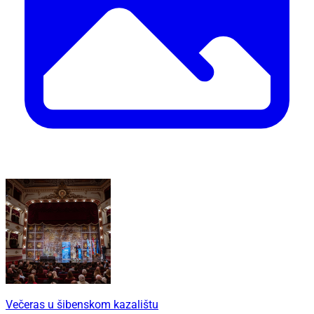
Večeras u šibenskom kazalištu