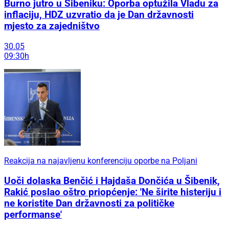
Burno jutro u Šibeniku: Oporba optužila Vladu za
inflaciju, HDZ uzvratio da je Dan državnosti
mjesto za zajedništvo
30.05
09:30h
Reakcija na najavljenu konferenciju oporbe na Poljani
Uoči dolaska Benčić i Hajdaša Dončića u Šibenik,
Rakić poslao oštro priopćenje: 'Ne širite histeriju i
ne koristite Dan državnosti za političke
performanse'