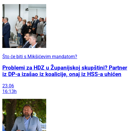
Što će biti s Mikšićevim mandatom?
Problemi za HDZ u Županijskoj skupštini? Partner
iz DP-a izašao iz koalicije, onaj iz HSS-a uhićen
23.06
16:13h