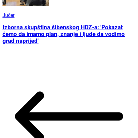
Jučer
Izborna skupština šibenskog HDZ-a: 'Pokazat
ćemo da imamo plan, znanje i ljude da vodimo
grad naprijed'