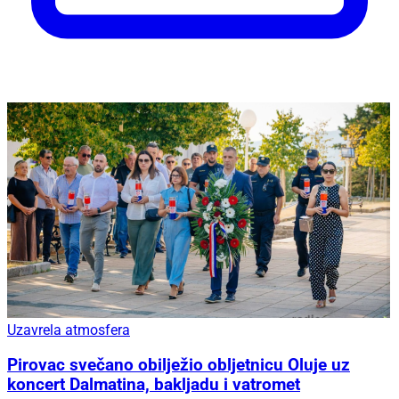
Uzavrela atmosfera
Pirovac svečano obilježio obljetnicu Oluje uz
koncert Dalmatina, bakljadu i vatromet