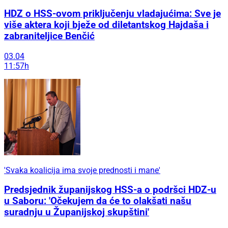
HDZ o HSS-ovom priključenju vladajućima: Sve je
više aktera koji bježe od diletantskog Hajdaša i
zabraniteljice Benčić
03.04
11:57h
'Svaka koalicija ima svoje prednosti i mane'
Predsjednik županijskog HSS-a o podršci HDZ-u
u Saboru: 'Očekujem da će to olakšati našu
suradnju u Županijskoj skupštini'