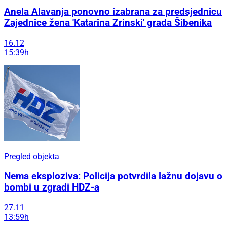
Anela Alavanja ponovno izabrana za predsjednicu
Zajednice žena 'Katarina Zrinski' grada Šibenika
16.12
15:39h
Pregled objekta
Nema eksploziva: Policija potvrdila lažnu dojavu o
bombi u zgradi HDZ-a
27.11
13:59h