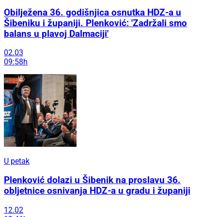
Obilježena 36. godišnjica osnutka HDZ-a u
Šibeniku i županiji. Plenković: 'Zadržali smo
balans u plavoj Dalmaciji'
02.03
09:58h
U petak
Plenković dolazi u Šibenik na proslavu 36.
obljetnice osnivanja HDZ-a u gradu i županiji
12.02