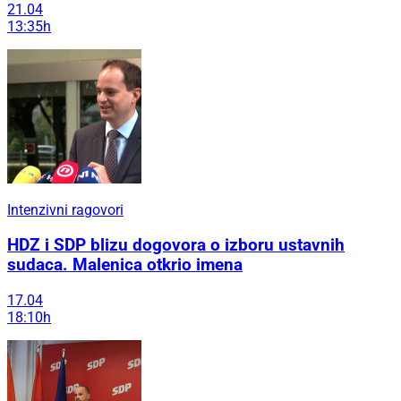
21.04
13:35h
Intenzivni ragovori
HDZ i SDP blizu dogovora o izboru ustavnih
sudaca. Malenica otkrio imena
17.04
18:10h