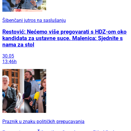
Šibenčani jutros na saslušanju
Restović: Nećemo više pregovarati s HDZ-om oko
kandidata za ustavne suce. Malenica: Sjednite s
nama za stol
30.05
13:46h
Praznik u znaku političkih prepucavanja