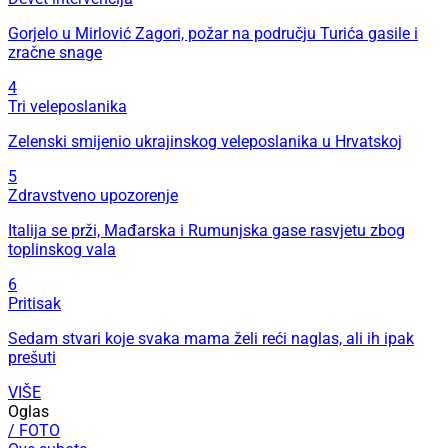
Gorjelo u Mirlović Zagori, požar na području Turića gasile i
zračne snage
4
Tri veleposlanika
Zelenski smijenio ukrajinskog veleposlanika u Hrvatskoj
5
Zdravstveno upozorenje
Italija se prži, Mađarska i Rumunjska gase rasvjetu zbog
toplinskog vala
6
Pritisak
Sedam stvari koje svaka mama želi reći naglas, ali ih ipak
prešuti
VIŠE
Oglas
/ FOTO