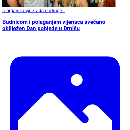
U organizaciji Grada i Udruge...
Budnicom i polaganjem vijenaca svečano
obilježen Dan pobjede u Drnišu