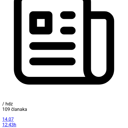
/ hdz
109 članaka
14.07
12:43h