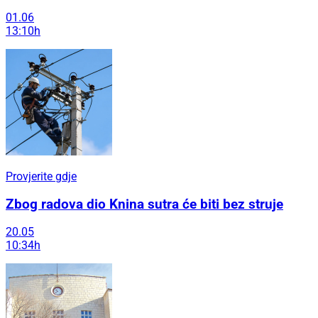
01.06
13:10h
Provjerite gdje
Zbog radova dio Knina sutra će biti bez struje
20.05
10:34h