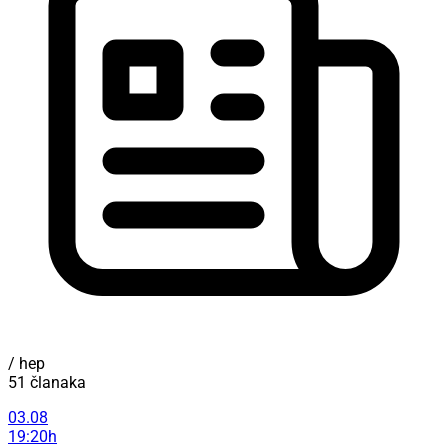
/ hep
51 članaka
03.08
19:20h