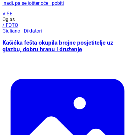
inadi, pa se jošter oće i pobiti
VIŠE
Oglas
/ FOTO
Giuliano i Diktatori
Kašićka fešta okupila brojne posjetitelje uz
glazbu, dobru hranu i druženje