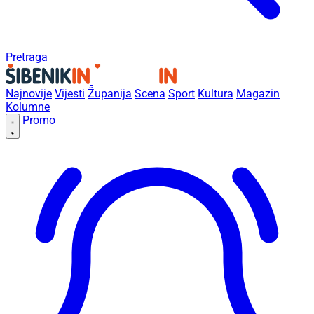
Pretraga
Najnovije
Vijesti
Županija
Scena
Sport
Kultura
Magazin
Kolumne
Promo