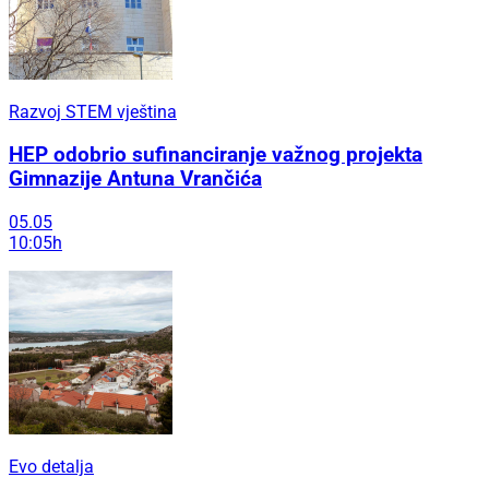
Razvoj STEM vještina
HEP odobrio sufinanciranje važnog projekta
Gimnazije Antuna Vrančića
05.05
10:05h
Evo detalja