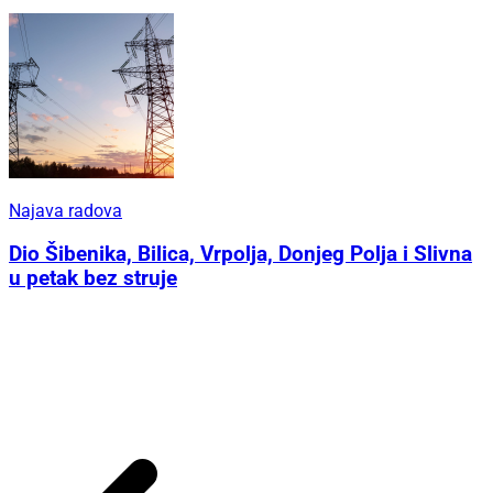
Najava radova
Dio Šibenika, Bilica, Vrpolja, Donjeg Polja i Slivna
u petak bez struje