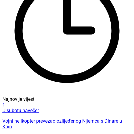
Najnovije vijesti
1
U subotu navečer
Vojni helikopter prevezao ozlijeđenog Nijemca s Dinare u
Knin