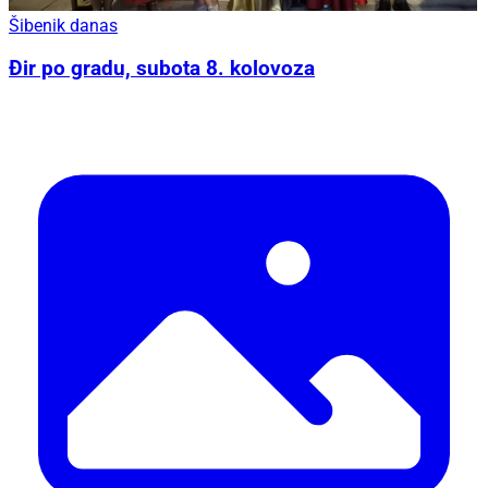
Šibenik danas
Đir po gradu, subota 8. kolovoza