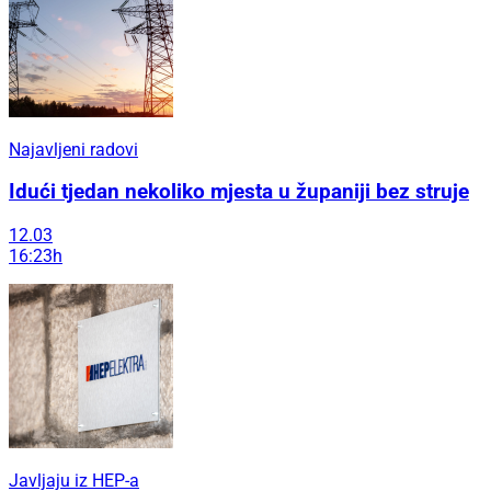
Najavljeni radovi
Idući tjedan nekoliko mjesta u županiji bez struje
12.03
16:23h
Javljaju iz HEP-a