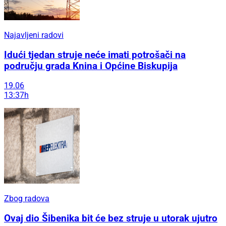
Najavljeni radovi
Idući tjedan struje neće imati potrošači na
području grada Knina i Općine Biskupija
19.06
13:37h
Zbog radova
Ovaj dio Šibenika bit će bez struje u utorak ujutro