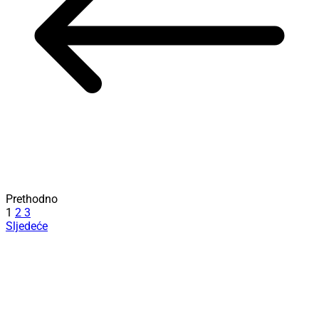
Prethodno
1
2
3
Sljedeće