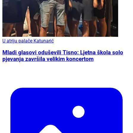
U atriju palače Katunarić
Mladi glasovi oduševili Tisno: Ljetna škola solo
pjevanja završila velikim koncertom