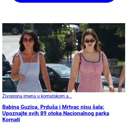
Živopisna imena u kornatskom a...
Babina Guzica, Prduša i Mrtvac nisu šala:
Upoznajte svih 89 otoka Nacionalnog parka
Kornati