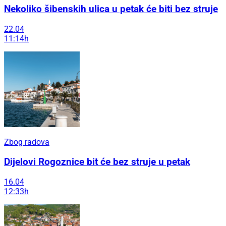
Nekoliko šibenskih ulica u petak će biti bez struje
22.04
11:14h
Zbog radova
Dijelovi Rogoznice bit će bez struje u petak
16.04
12:33h