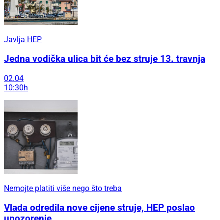
Javlja HEP
Jedna vodička ulica bit će bez struje 13. travnja
02.04
10:30h
Nemojte platiti više nego što treba
Vlada odredila nove cijene struje, HEP poslao
upozorenje