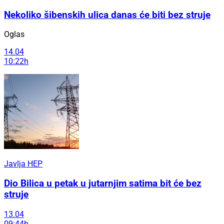
Nekoliko šibenskih ulica danas će biti bez struje
Oglas
14.04
10:22h
Javlja HEP
Dio Bilica u petak u jutarnjim satima bit će bez
struje
13.04
09:44h