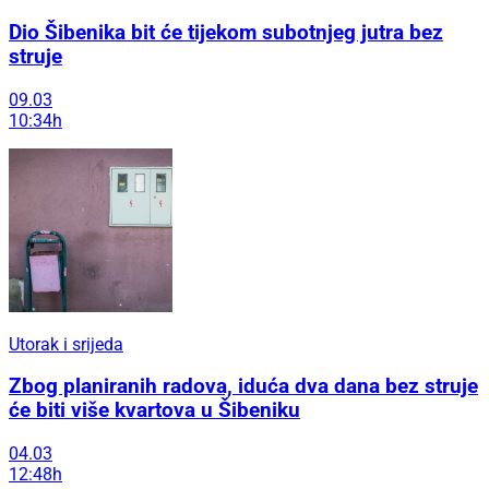
Dio Šibenika bit će tijekom subotnjeg jutra bez
struje
09.03
10:34h
Utorak i srijeda
Zbog planiranih radova, iduća dva dana bez struje
će biti više kvartova u Šibeniku
04.03
12:48h