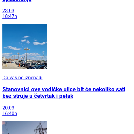
23.03
18:47h
Da vas ne iznenadi
Stanovnici ove vodičke ulice bit će nekoliko sati
bez struje u četvrtak i petak
20.03
16:40h