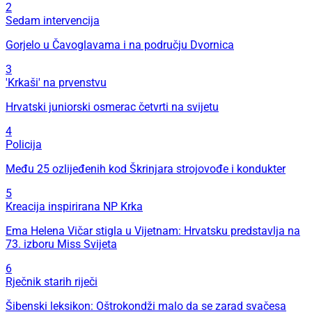
2
Sedam intervencija
Gorjelo u Čavoglavama i na području Dvornica
3
'Krkaši' na prvenstvu
Hrvatski juniorski osmerac četvrti na svijetu
4
Policija
Među 25 ozlijeđenih kod Škrinjara strojovođe i kondukter
5
Kreacija inspirirana NP Krka
Ema Helena Vičar stigla u Vijetnam: Hrvatsku predstavlja na
73. izboru Miss Svijeta
6
Rječnik starih riječi
Šibenski leksikon: Oštrokondži malo da se zarad svačesa