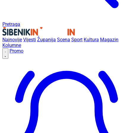
Pretraga
Najnovije
Vijesti
Županija
Scena
Sport
Kultura
Magazin
Kolumne
Promo