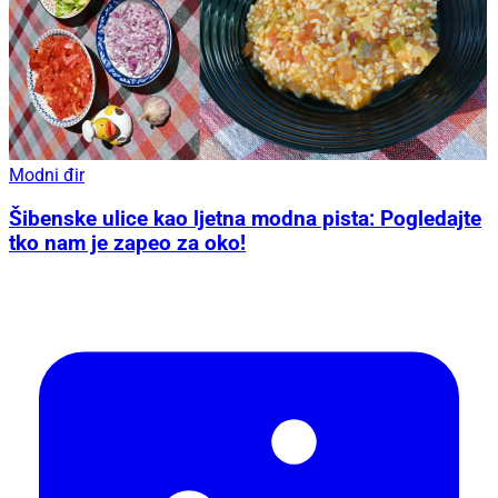
Modni đir
Šibenske ulice kao ljetna modna pista: Pogledajte
tko nam je zapeo za oko!