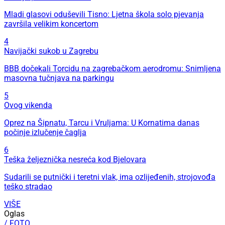
Mladi glasovi oduševili Tisno: Ljetna škola solo pjevanja
završila velikim koncertom
4
Navijački sukob u Zagrebu
BBB dočekali Torcidu na zagrebačkom aerodromu: Snimljena
masovna tučnjava na parkingu
5
Ovog vikenda
Oprez na Šipnatu, Tarcu i Vruljama: U Kornatima danas
počinje izlučenje čaglja
6
Teška željeznička nesreća kod Bjelovara
Sudarili se putnički i teretni vlak, ima ozlijeđenih, strojovođa
teško stradao
VIŠE
Oglas
/ FOTO