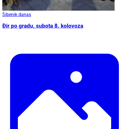
Šibenik danas
Đir po gradu, subota 8. kolovoza