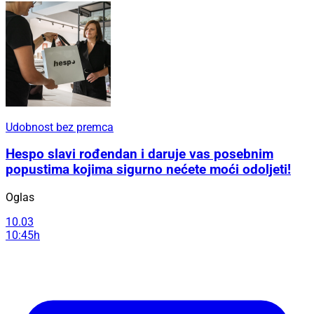
Udobnost bez premca
Hespo slavi rođendan i daruje vas posebnim
popustima kojima sigurno nećete moći odoljeti!
Oglas
10.03
10:45h