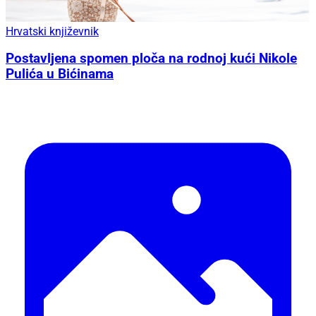
Hrvatski književnik
Postavljena spomen ploča na rodnoj kući Nikole
Pulića u Bićinama