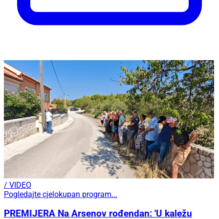
/ VIDEO
Pogledajte cjelokupan program...
PREMIJERA Na Arsenov rođendan: 'U kaležu