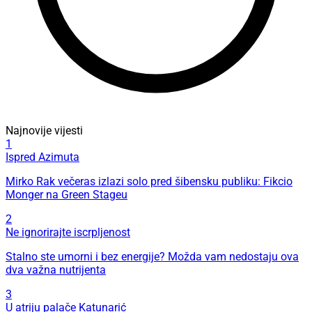
Najnovije vijesti
1
Ispred Azimuta
Mirko Rak večeras izlazi solo pred šibensku publiku: Fikcio
Monger na Green Stageu
2
Ne ignorirajte iscrpljenost
Stalno ste umorni i bez energije? Možda vam nedostaju ova
dva važna nutrijenta
3
U atriju palače Katunarić